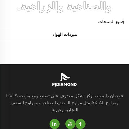
والصناعية والزراعية.
جميع المنتجات
مبردات الهواء
فوجيان دايموند، نركز بشكل محترف على تصنيع وبيع مروحة HVLS
ومراوح AXIAL مثل مراوح السقف الصناعية، ومراوح السقف
التجارية وغيرها.