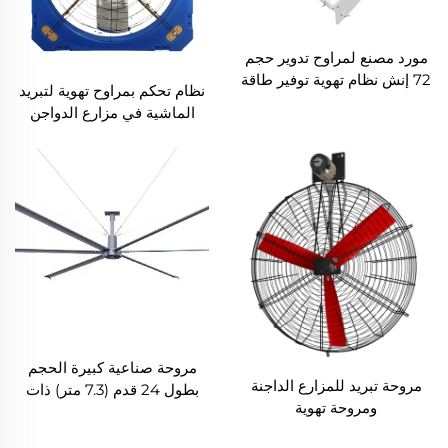
مورد مصنع لمراوح تدوير حجم
72 إنش نظام تهوية توفير طاقة
نظام تحكم بمراوح تهوية لتبريد
لمزرعة الماشية
الماشية في مزارع الدواجن
ومروحة استخراج بلاستيكية
مروحة صناعية كبيرة الحجم
مروحة تبريد للمزارع الداجنة
بطول 24 قدم (7.3 متر) ذات
ومروحة تهوية
محرك AC فعال من حيث
الطاقة وصامتة وتوفّر هواء