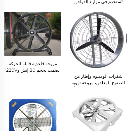
تُستخدم في مزارع الدواجن
والماشية ومزرعة الألبان
والماعز والأغنام والأرانب،
وتوفر تخفيفًا من الإجهاد
الحراري بطول ١,٢ متر، وتزيل
الأمونيا وتتحكم في الرطوبة
مروحة قاعدية قابلة للحركة
بصمت بحجم 80 إنش و220V
شفرات ألومنيوم وإطار من
وارتفاع 2000mm ذات
الصفيح المغلفن، مروحة تهوية
شفرات ألومنيوم لمراكز اللياقة
لمزرعة الأبقار يمكن تعليقها أو
البدنية
تركيبها على الجدار بقطر
950mm