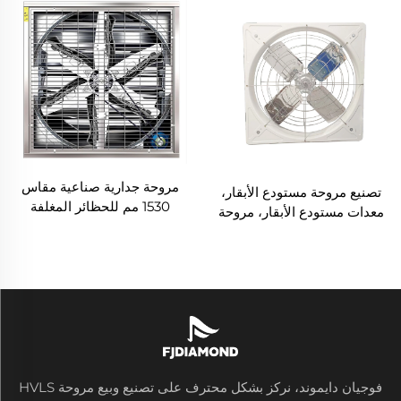
طبيعيًا
مروحة جدارية صناعية مقاس
تصنيع مروحة مستودع الأبقار،
1530 مم للحظائر المغلفة
معدات مستودع الأبقار، مروحة
بالزنك والمصنوعة من الفولاذ
استخراج معلقة لتهوية يومية
المقاوم للصدأ
في مزرعة الأبقار
فوجيان دايموند، نركز بشكل محترف على تصنيع وبيع مروحة HVLS