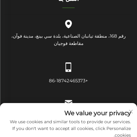
رقم 168، منطقة تيانبان الصناعية، بلدة سي بينغ، مدينة فوآن،
مقاطعة فوجيان
+86-18742465373
We value your privacy
[email protected]
We use cookies and similar tools to provide our services.
If you don't want to accept all cookies, click Personalize
cookies.