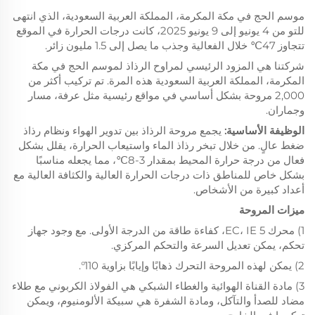
موسم الحج في مكة المكرمة، المملكة العربية السعودية، الذي انتهى
للتو من 4 يونيو إلى 9 يونيو 2025، كانت درجات الحرارة في الموقع
تتجاوز 47℃ خلال الفعالية وجذب ما يصل إلى 1.5 مليون زائر.
شركتنا هي المزود الرئيسي لمراوح الرذاذ لموسم الحج في مكة
المكرمة، المملكة العربية السعودية هذه المرة. تم تركيب أكثر من
2,000 مروحة بشكل أساسي في مواقع رئيسية مثل عرفة، مسار
وجماران.
الوظيفة الأساسية:
يجمع مروحة الرذاذ بين تدوير الهواء ونظام رذاذ
ضغط عالٍ. من خلال تبخر رذاذ الماء واستيعاب الحرارة، يقلل بشكل
فعال من درجة حرارة المحيط بمقدار 3-8℃، مما يجعله مناسبًا
بشكل خاص للمناطق ذات درجات الحرارة العالية والكثافة العالية مع
أعداد كبيرة من الأشخاص.
ميزات المروحة
1) محرك EC، IE 5، كفاءة طاقة من الدرجة الأولى. مع وجود جهاز
تحكم، يمكن تعديل السرعة والتحكم المركزي.
2) يمكن لهذه المروحة التحرك ذهابًا وإيابًا بزاوية 110°.
3) مادة القناة الهوائية والغطاء الشبكي هي الفولاذ الكربوني مع طلاء
مضاد للصدأ والتآكل، ومادة الشفرة هي سبيكة الألومنيوم، ويمكن