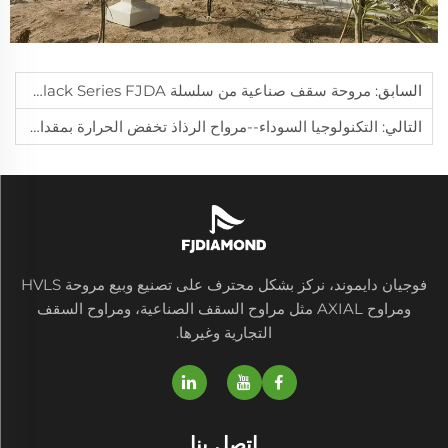
السابق:
مروحة سقف صناعية من سلسلة Black Series FJDA —— اتفاقية وكيل حصري في كوريا
التالي:
التكنولوجيا السوداء--مرواح الرذاذ تخفض الحرارة بمقدار 3-8℃ لموسم الحج في مكة المكرمة، المملكة العربية السعودية
فوجيان دايموند، نركز بشكل محترف على تصنيع وبيع مروحة HVLS
ومراوح AXIAL مثل مراوح السقف الصناعية، ومراوح السقف
التجارية وغيرها.
اتصل بنا