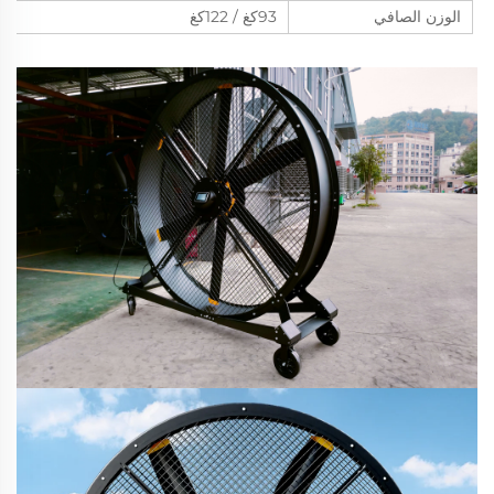
الوزن الصافي
93كغ / 122كغ