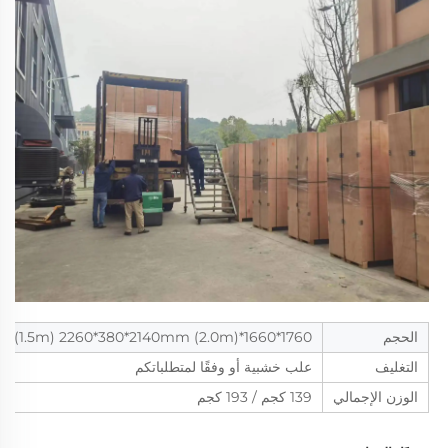
الحجم
1760*1660*380mm (1.5m) 2260*380*2140mm (2.0m)
التغليف
علب خشبية أو وفقًا لمتطلباتكم
الوزن الإجمالي
139 كجم / 193 كجم