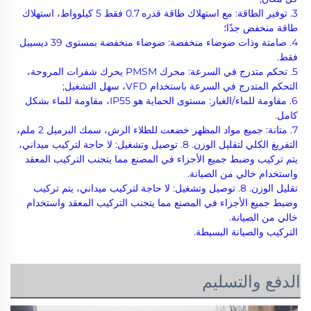
3. توفير الطاقة: مع استهلاك طاقة قدره 0.7 فقط 
5 كيلوواط، استهلاك 
طاقة منخفض جدًا؛ 
4. صامتة وذات ضوضاء منخفضة: ضوضاء منخفضة بمستوى 39 ديسيبل 
فقط. 
5. تحكم متدرج في السرعة: محرك PMSM يحرك شفرات المروحة، 
التحكم المتدرج في السرعة باستخدام VFD، سهل التشغيل; 
6. مقاومة للماء/الغبار: مستوى الحماية هو IP55، مقاومة للماء بشكل 
كامل. 
7. متانة: جميع مواد المظهر خضعت للطلاء الرش، سمك البرميل 2 ملم، 
التفريغ الكلي لتقليل الوزن. 8. توصيل وتشغيل: لا حاجة لتركيب ميداني، 
يتم تركيب وضبط جميع الأجزاء في المصنع مما يتجنب التركيب المعقد 
واستخدام خالي من الصيانة. 
تقليل الوزن. 8. توصيل وتشغيل: لا حاجة لتركيب ميداني، يتم تركيب 
وضبط جميع الأجزاء في المصنع مما يتجنب التركيب المعقد واستخدام 
خالي من الصيانة. 
التركيب والصيانة البسيطة. 
الدفع والتسليم