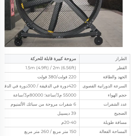
الطراز
مروحة كبيرة قابلة للحركة
القطر
1.5m (4.9ft) / 2m (6.56ft)
الجهد والطاقة
220 فولت/380 فولت
السرعة الدورانية القصوى
420دورة في الدقيقة / 300دورة في الدقيقة
حجم الهواء
55000 م3/ساعة؛ 80000م3/ساعة
عدد الشفرات
6 شفرات مروحة من سبائك الألمنيوم
الضجيج
39 ديسيبل
مسافة طويلة
20-40م
المساحة الفعالة
150 متر مربع / 260 متر مربع