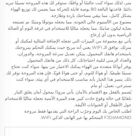
متر، لذلك سواء كنت جالسًا أو واقفًا، ستوفر لك هذه المروحة نسيمًا تبريد
دائمًا. قاعدتها البالغة 80 بوصة قابلة للحركة مما يضمن لك توزيع الهواء
بشكل كامل، مما يبقي مساحتك باردة وطازجة.
مصنوع من الألمنيوم عالي الجودة، مما يجعله موثوقًا ومتينًا. تم تصنيعه
بعناية ليكون صامتًا، مما يجعله مثاليًا للاستخدام في غرفة النوم أو الصالة
الرياضية بدون أي إزعاج.
يأتي مع مجموعة من الميزات التي تجعله الإضافة المثالية لمكتبك أو
منزلك. توافق الـ WIFI يعني أنه مريح حيث يمكنك التحكم بمروحتك
باستخدام هاتفك المحمول. يمكن تعديل سرعة المروحة، والدوران،
والعداد الزمني لتلبية احتياجاتك، كل ذلك من هاتفك المحمول.
يوفر أنواعًا متعددة من الهواء يمكنك الاختيار من بينها. سواء كنت تحتاج
نسيمًا طبيعيًا، أو هواءً للنوم، أو حتى هواءً قويًا، فإن هذه المروحة توفر لك
ذلك. يتميز هذا الخيار بأنه مناسب للاستخدام في أي بيئة، سواء كنت
تسترخي، تعمل، أو تنام.
يُصمم بالفعل مع الاهتمام بالأمان. يأتي مزودًا بمحول أمان يغلق التيار
تلقائيًا في حالة وقوع حادث كبير. هذه الميزة الأمنية تجعله مثاليًا للاستخدام
حول الأطفال أو الحيوانات الأليفة.
اطلب الخاص بك اليوم وجرّب الراحة التي يقدمها فقط مروحة
FJDIAMOND المتحكم بها عبر الهاتف الذكي WIFI.