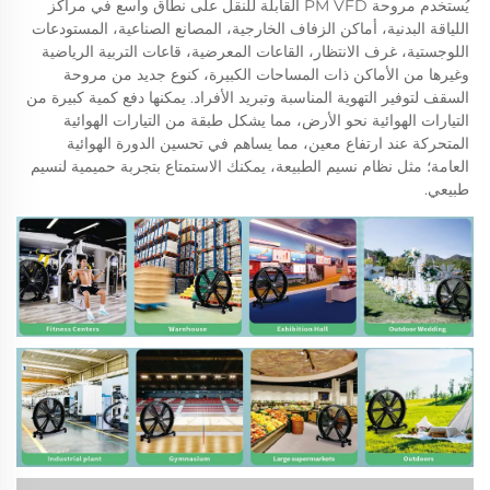
يُستخدم مروحة PM VFD القابلة للنقل على نطاق واسع في مراكز 
اللياقة البدنية، أماكن الزفاف الخارجية، المصانع الصناعية، المستودعات 
اللوجستية، غرف الانتظار، القاعات المعرضية، قاعات التربية الرياضية 
وغيرها من الأماكن ذات المساحات الكبيرة، كنوع جديد من مروحة 
السقف لتوفير التهوية المناسبة وتبريد الأفراد. يمكنها دفع كمية كبيرة من 
التيارات الهوائية نحو الأرض، مما يشكل طبقة من التيارات الهوائية 
المتحركة عند ارتفاع معين، مما يساهم في تحسين الدورة الهوائية 
العامة؛ مثل نظام نسيم الطبيعة، يمكنك الاستمتاع بتجربة حميمية لنسيم 
طبيعي. 