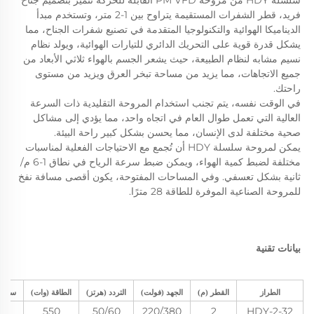
فريد، قطر الشفرات المستقيمة يتراوح بين 1-2 متر، وتستخدم مبدأ 
الديناميكا الهوائية والتكنولوجيا المتقدمة في تصنيع شفرات الجناح، مما 
يشكل قدرة قوية على التحريك الدائري للتيارات الهوائية، ويولد نظام 
نسيم مشابه لنظام الطبيعة، حيث يشعر الجسم بالهواء ثلاثي الأبعاد من 
جميع الاتجاهات، مما يزيد من مساحة تبخر العرق ويزيد من مستوى 
راحتك. 
في الوقت نفسه، يتم تجنب استخدام المروحة التقليدية ذات السرعة 
العالية التي تعمل طوال العام في اتجاه واحد، مما يؤدي إلى مشاكل 
صحية مختلفة لدى الإنسان، مما يحسن بشكل كبير راحة البيئة. 
يمكن لمروحة سلسلة HDY أن تُجمع مع الاحتياجات الفعلية لمناسبات 
مختلفة لضبط كمية الهواء، ويمكن ضبط سرعة الرياح في نطاق 1-6 م/
ثانية بشكل تعسفي. وفي المساحات المفتوحة، يكون أقصى مسافة نفخ 
للمروحة الصناعية الموفرة للطاقة 28 مترًا. 
بيانات تقنية 
الطراز
القطر (م)
الجهد (فولت)
التردد (هرتز)
الطاقة (وات)
سرعة 
550
50/60
220/380
2
HDY-2-32