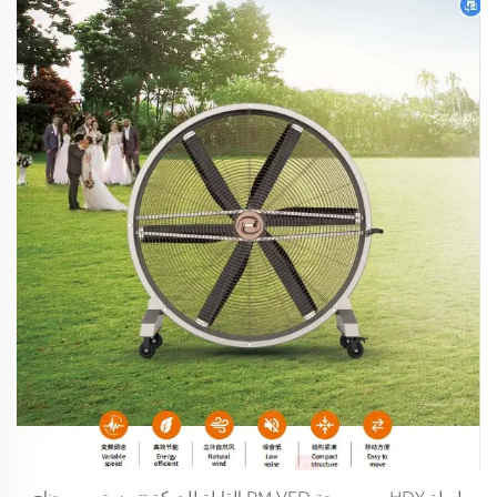
سلسلة HDY من مروحة PM VFD القابلة للحركة تتميز بتصميم جناح 