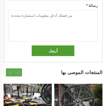
رسالة
*
أرسِل
المنتجات الموصى بها