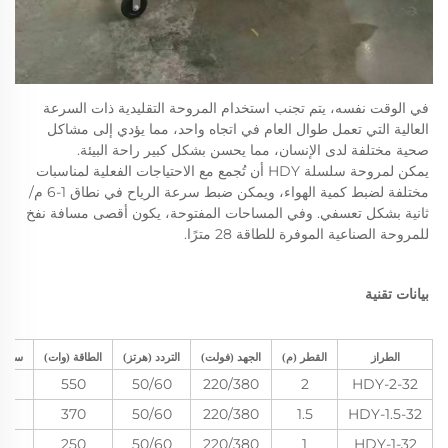
في الوقت نفسه، يتم تجنب استخدام المروحة التقليدية ذات السرعة 
العالية التي تعمل طوال العام في اتجاه واحد، مما يؤدي إلى مشاكل 
صحية مختلفة لدى الإنسان، مما يحسن بشكل كبير راحة البيئة. 
يمكن لمروحة سلسلة HDY أن تُجمع مع الاحتياجات الفعلية لمناسبات 
مختلفة لضبط كمية الهواء، ويمكن ضبط سرعة الرياح في نطاق 1-6 م/
ثانية بشكل تعسفي. وفي المساحات المفتوحة، يكون أقصى مسافة نفخ 
للمروحة الصناعية الموفرة للطاقة 28 مترًا. 
بيانات تقنية 
الطراز
القطر (م)
الجهد (فولت)
التردد (هرتز)
الطاقة (وات)
سرعة 
550
50/60
220/380
2
HDY-2-32
370
50/60
220/380
1.5
HDY-1.5-32
250
50/60
220/380
1
HDY-1-32