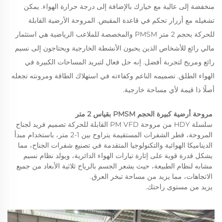
منخفضة إلى عالية مع خيارك بالإضافة إلى درجة حرارة الهواء. يمكن
تشغيله مع أزرار تحكم في قاعدة المقبض. المروحة الأرضية القابلة
للحركة بحجم 2 متر PMSM والمخصصة للملاعب الرياضية هي استثمار
مالي رائع للأشخاص الذين يحبون الأنشطة الخارجية ويحتاجون إلى نسيم
رائع ومريح لتجربة أفضل. إنه حل فعال لتبريد المساحات الكبيرة في
الهواء الطلق. تصميمه الناعم وكفاءته في استهلاك الطاقة ومرونته تجعله
أصلًا ذا قيمة لأي مساحة خارجية.
مروحة أرضية كبيرة الحجم PMSM بقياس 2 متر 
سلسلة HDY من مروحة PM VFD القابلة للحركة تصميم فريد لجناح 
المروحة، قطر الشفرات المستقيمة يتراوح بين 1-2 متر، باستخدام مبدأ 
الديناميكا الهوائية والتكنولوجيا المتقدمة في تصنيع شفرات الجناح، مما 
يشكل قدرة قوية على إثارة تيارات الهواء الدائرية، ويولد نظام نسيم 
مشابه لنظام الطبيعة، حيث يشعر الجسم بالرياح ثلاثية الأبعاد من جميع 
الاتجاهات، مما يزيد من مساحة تبخر العرق. 
يزيد من مستوى راحتك. 