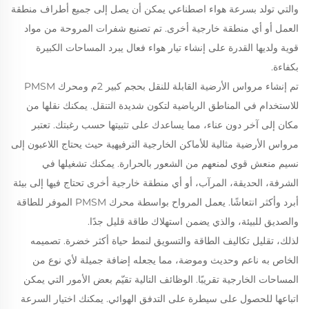
والتي تولد بسرعة هواء اصطناعي يمكن أن يصل إلى جميع أطراف منطقة
العمل أو أي منطقة خارجية أخرى. تم تصنيع شفرات المروحة من مواد
قوية ولديها القدرة على إنشاء تيار هواء فعال يبرد المساحات الكبيرة
بكفاءة.
تم إنشاء مرواس الأرضية القابلة للنقل بحجم كبير 2م ومحرك PMSM
للاستخدام في المناطق الرياضية لتكون شديدة التنقل. يمكنك نقلها من
مكان إلى آخر دون عناء، مما يساعدك على تثبيتها حسب رغبتك. تعتبر
مرواس الأرضية مثالية للأماكن الخارجية الترفيهية حيث يحتاج اللاعبون إلى
نسيم منعش قوي لمنعهم من الشعور بالحرارة. يمكنك تشغيلها في
الشرفة، الحديقة، المرآب، أو أي منطقة خارجية أخرى تحتاج فيها إلى بيئة
أبرد وأكثر انتعاشًا. يعمل المرواح بواسطة محرك PMSM الموفر للطاقة
والصديق للبيئة، والذي يضمن استهلاك طاقة قليل جدًا.
لذلك، تقليل تكاليف الطاقة والتسويق لنمط حياة أكثر خضرة. تصميمه
الخاص به ناعم وحديث وموضة، مما يجعله إضافة جميلة لأي نوع من
المساحات الخارجية تقريبًا. الوظائف التالية تقيّم بعض الأمور التي يمكن
اتباعها للحصول على سيطرة على التدفق الهوائي. يمكنك اختيار السرعة