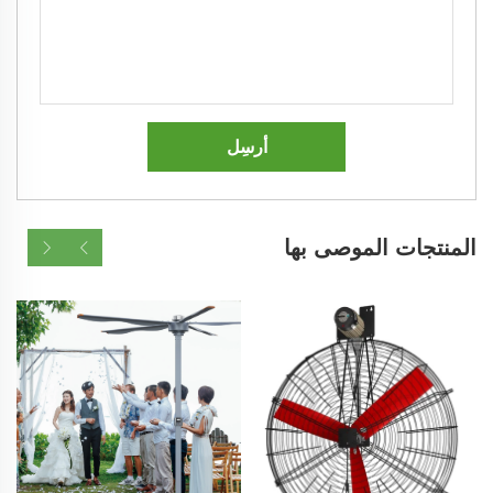
أرسِل
المنتجات الموصى بها