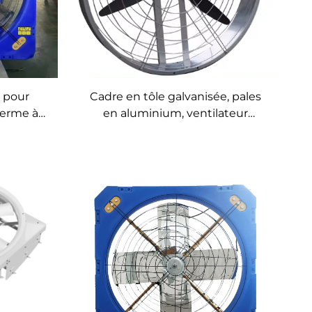
E pour
Cadre en tôle galvanisée, pales
 ferme à
en aluminium, ventilateur
xtraction
d'aération pour étable circulaire
nt des
de 950 mm, suspendu ou fixé
ines et
au mur