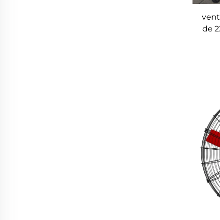
vent
de 
en