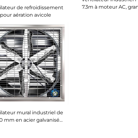
7.3m à moteur AC, grand
ilateur de refroidissement
faible bruit, vent nature
pour aération avicole
énergétiqueme
ilateur mural industriel de
0 mm en acier galvanisé
dable pour étable à vaches