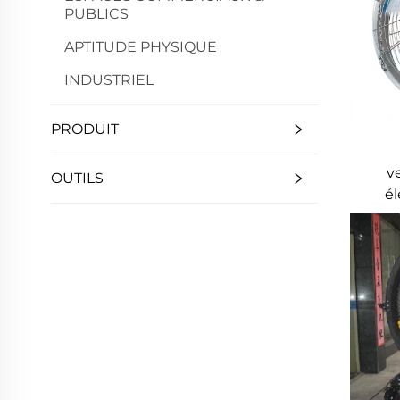
PUBLICS
APTITUDE PHYSIQUE
INDUSTRIEL
PRODUIT
v
OUTILS
él
mo
ass
stre
de l’
l’h