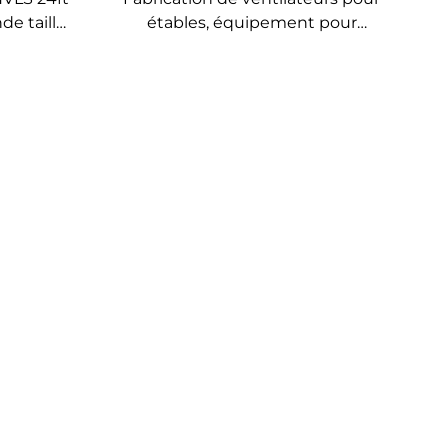
e taille,
étables, équipement pour
l efficace
grange à vaches, ventilateur
nt
suspendu pour la ventilation
quotidienne des fermes à
vaches