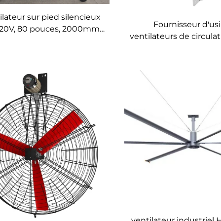
ilateur sur pied silencieux
Fournisseur d'usi
220V, 80 pouces, 2000mm
ventilateurs de circula
 aluminium, mobile pour
pouces, système d'a
gymnases
économique pour bât
bétail, extracteurs d
ventilateur industriel 