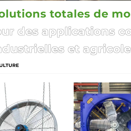
olutions totales de m
ur des applications c
ndustrielles et agricole
ULTURE