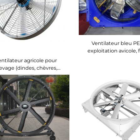
Ventilateur bleu P
exploitation avicole,
vaches, ventilateur d'e
entilateur agricole pour
pour refroidisseme
evage (dindes, chèvres,
fermes avicoles, bov
utons, lapins), de 1,2 m,
laitières
urant le soulagement du
ss thermique, l’élimination
ammoniac et la maîtrise de
umidité dans les couvoirs