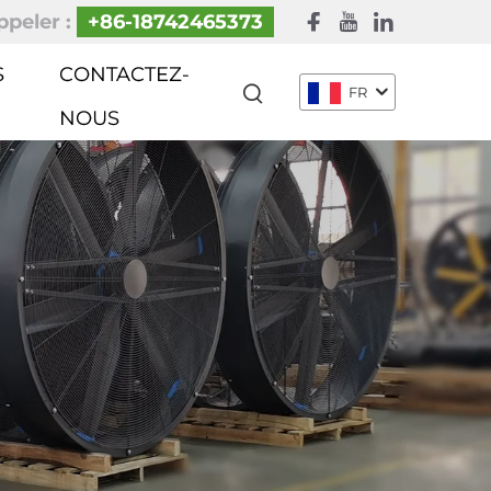
peler :
+86-18742465373
S
CONTACTEZ-
FR
NOUS