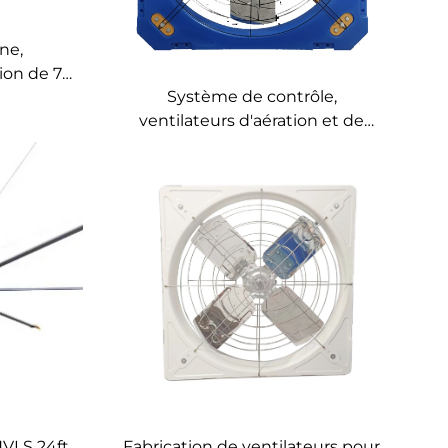
ne,
tion de 72
Système de contrôle,
ération
ventilateurs d'aération et de
iment à
refroidissement pour le bétail
e toit
destinés aux fermes avicoles,
ventilateur d'extraction en
plastique
HVLS 24ft
Fabrication de ventilateurs pour