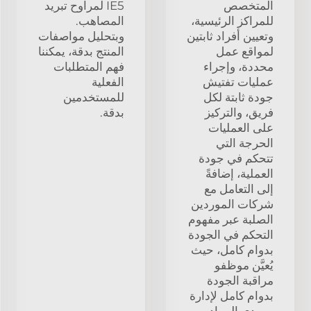
المتخصص
IE5 لمراوح تبريد
للمراكز الرئيسية،
المصاهب.
وتعيين أفراد ثابتين
وبتحليل مواصفات
لمواقع عمل
المنتج بدقة، يمكننا
محددة، وإجراء
فهم المتطلبات
عمليات تفتيش
الفعلية
جودة ثابتة لكل
للمستخدمين
فريق، والتركيز
بدقة.
على العمليات
الحرجة التي
تتحكم في جودة
العملية، إضافةً
إلى التعامل مع
شركات الموردين
الصلبة عبر مفهوم
التحكم في الجودة
بدوام كامل، حيث
يُعيَّن موظفو
مراقبة الجودة
بدوام كامل لإدارة
موردي المواد