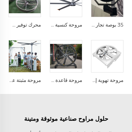
35 بوصة تجار الجملة مروحة رذاذ ماء جديدة لصيف المصنع ورش العمل، مروحة رذاذ متذبذبة، مروحة تبريد بالرذاذ
مروحة كنسية مقاس 24 قدم HVLS 7.3 متر مروحة سقف صناعية كهربائية كبيرة للتهوية
محرك توفير طاقة بقوة 0.37 كيلوواط وقطر 850 مم مع توربينات من الألمنيوم لتوفير هواء نقي، يمكن تركيبه على الحائط أو تعليقه، مروحة تهوية دائرية
مروحة تهوية إعصارية لاستخدامها في مزارع الألبان، قطر 72 بوصة، مصنوعة من الفولاذ المقاوم للصدأ، تحتوي على 6 قطع
مروحة قاعدة بقطر 80 بوصة، جهد 220 فولت، مقاومة للماء، مناسبة للاستخدام الخارجي في الفنادق والمطاعم والمزارع والمرافق الصناعية
مروحة مثبتة على السقف بمحرك PMSM ذو تدفق هواء عالي الجهد 220 فولت قطرها 16 قدم (5 أمتار) كبيرة تقف على عمود
حلول مراوح صناعية موثوقة ومتينة