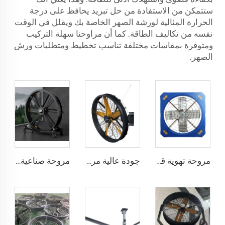
ستتمكن من الاستفادة من حل تبريد يحافظ على درجة
الحرارة المثالية لورشة الصهر الخاصة بك ويقلل في الوقت
نفسه من تكاليف الطاقة. كما أن مراوحنا سهلة التركيب
ومتوفرة بمقاسات مختلفة تناسب تخطيط ومتطلبات ورش
الصهر.
مروحة تهوية قطرها 1.2 متر لمزرعة الأبقار مروحة استنزاف خضراء لمزرعة الأبقار مروحة استنزاف الحليب
جودة عالية مروحة جدارية صناعية بسرعة عالية للمخازن الصناعية
مروحة صناعية قابلة للحركة بارتفاع 2000 مم وقطر 80 بوصة، مروحة هادئة توضع على الأرض