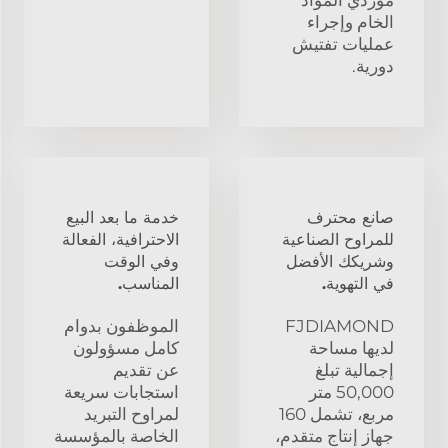
الخام وإجراء
عمليات تفتيش
دورية.
صانع محترف
خدمة ما بعد البيع
للمراوح الصناعية
الاحترافية، الفعالة
وشريكك الأفضل
وفي الوقت
في التهوية.
المناسب.
FJDIAMOND
الموظفون بدوام
لديها مساحة
كامل مسؤولون
إجمالية تبلغ
عن تقديم
50,000 متر
استجابات سريعة
مربع، تشمل 160
لمراوح التبريد
جهاز إنتاج متقدم،
الخاصة بالمؤسسة