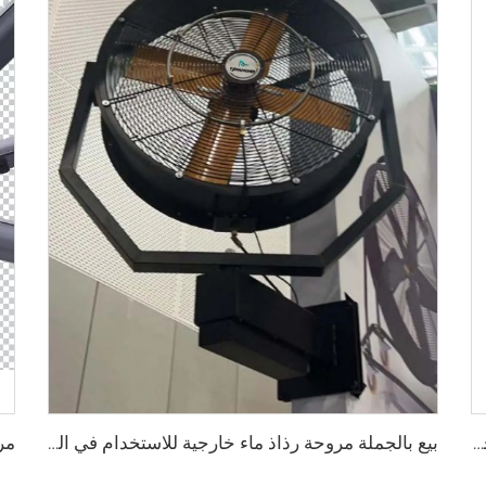
مروحة جدارية كبيرة بقياس 0.9 متر و1.2 متر ذات جودة عالية لمخازن البضائع، محرك بجهد 220 فولت مخصص للمرافق الصناعية والمطاعم والمزارع والفنادق
بيع بالجملة مروحة رذاذ ماء خارجية للاستخدام في المطاعم، تعمل بجهد 220 فولت، تبريد هوائي صيفي متذبذب