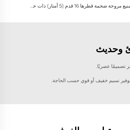
تصنيع مروحة ضخمة قطرها 16 قدم (5 أمتار) ذات حجم عالٍ وسرعة منخفضة من نوع المروحة المرفوعة على عمود