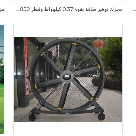
مرواح صناعية مثبتة على الحائط بسرعة عالية جودة عالية مع محرك 220 فولت لمصانع المستشفيات والمطاعم والمزارع والفنادق
محرك توفير طاقة بقوة 0.37 كيلوواط وقطر 850 مم مع توربينات من الألمنيوم لتوفير هواء نقي، يمكن تركيبه على الحائط أو تعليقه، مروحة تهوية دائرية