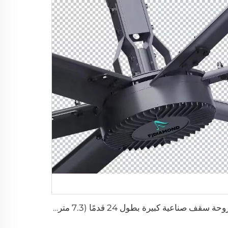
مروحة سقف صناعية كبيرة بطول 24 قدمًا (7.3 متر) لتوفير تهوية كبيرة في مستودعات الألبان