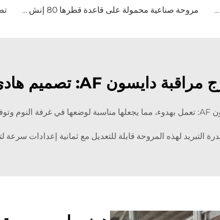
مروحة تهوية إعصارية لاستخدامها في مزارع الألبان، قطر 72 بوصة، مصنوعة من الفولاذ المقاوم للصدأ، تحتوي على 6 قطع
مروحة صناعية محمولة على قاعدة قطرها 80 إنش (2000 ملم) قابلة للحركة وهادئة للمكاتب والمنازل والفنادق والمصانع بجهد 220 فولت / 380 فولت
ة دايسون AF: تصميم هادئ وحديث
ميمًا عصريًا.