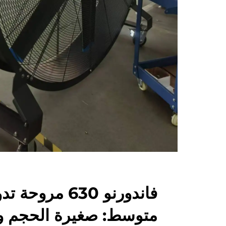
فاندورنو 630 م
متوسط: صغيرة الحجم و