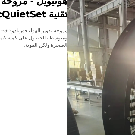
هونيويل - مروحة 
تقنية QuietSet: تبريد قابل للتعديل
م
ومتوسطة الحصول على كمية كبيرة 
الصغيرة ولكن القوية.