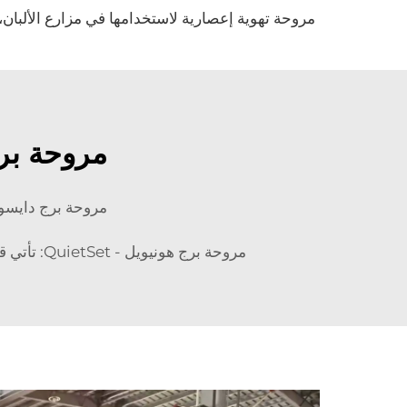
مروحة برج مراقب
مروحة برج دايسون AF: تعمل بهدوء، مما يجعلها مناسبة لوضعها في غرفة النوم وتوفر تص
مروحة برج هونيويل - QuietSet: تأتي قدرة التبريد لهذه المروحة قابلة للتعديل مع ثمانية إعدادات سرعة لتوفير نسيم خفيف أو قوي حسب الحاجة.