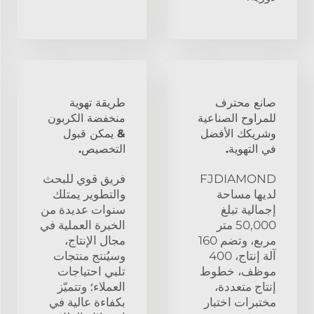
صانع محترف
طريقة تهوية
للمراوح الصناعية
منخفضة الكربون
وشريكك الأفضل
& يمكن قبول
في التهوية.
التخصيص.
FJDIAMOND
فريق قوي للبحث
لديها مساحة
والتطوير يمتلك
إجمالية تبلغ
سنوات عديدة من
50,000 متر
الخبرة العملية في
مربع، وتضم 160
مجال الإنتاج،
آلة إنتاج، 400
وسيُنتج منتجات
موظف، خطوط
تلبي احتياجات
إنتاج متعددة،
العملاء؛ وتتميّز
مختبرات اختبار
بكفاءة عالية في