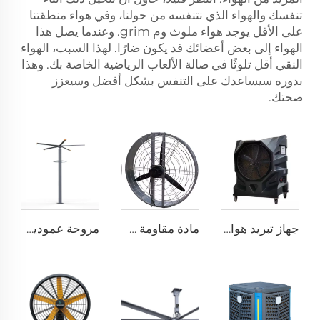
تنفسك والهواء الذي نتنفسه من حولنا، وفي هواء منطقتنا
على الأقل يوجد هواء ملوث وم grim. وعندما يصل هذا
الهواء إلى بعض أعضائك قد يكون ضارًا. لهذا السبب، الهواء
النقي أقل تلوثًا في صالة الألعاب الرياضية الخاصة بك. وهذا
بدوره سيساعدك على التنفس بشكل أفضل وسيعزز
صحتك.
جهاز تبريد هواء بخاري محمول صناعي بقوة 750 واط
مادة مقاومة طويلة الأمد بسعر مصنع عالي الجودة 950 مم مروحة تهوية جدارية دائرية لمزرعة الأبقار
مروحة عمودية عملاقة بمحرك Pmsm بطول 12 قدمًا و3.7 مترًا مزودة برذاذ عالي السرعة ومروحة ضباب عمودية