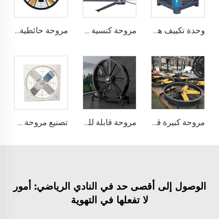
وحدة تكييف هواء تبخيرية بيئية صناعية للمستخدم الخارجي مثبتة على الحائط وتبريد المياه
مروحة كنسية مقاس 24 قدم HVLS 7.3 متر مروحة سقف صناعية كهربائية كبيرة للتهوية
مروحة حائطية بسرعة عالية مراوح صناعية مستقرة على الحائط بسرعة عالية لمخازن المستودعات
مروحة كبيرة قابلة للتركيب على الجدار بأحجام 0.9 متر و1.2 متر ومزودة بمحرك 220 فولت، مثالية للمصانع والمطاعم والمزارع والفندقة
مروحة قابلة للحركة بهدوء قطرها 2000 ملم (80 إنش) تعمل بالتيار الكهربائي البالغ 220 فولت ومصنوعة من الألمنيوم
تصنيع مروحة مستودع الأبقار، معدات مستودع الأبقار، مروحة استخراج معلقة لتهوية يومية في مزرعة الأبقار
الوصول إلى أقصى حد في النادي الرياضي: أمور
لا تفعلها في التهوية