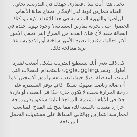
تخيل هذا: أنت تبذل قصارى جهدك في التدريب، تحاول
القيام بتمارين قوية قدر الإمكان. تحتاج صالة الألعاب
الرياضية والتهوية المناسبة في هذا الإعداد. كيف يمكنك
الحصول على تجربة تمارين استثنائية؟ وجود تهوية جيدة في
الصالة مفيد لأن هناك العديد من الطرق التي تجعل الأمور
أكثر فعالية، وعندما تصبح الأمور ساخنة أو راكدة بسرعة،
نريد معالجة ذلك.
كل ذلك يعني أنك تستطيع التدريب بشكل أصعب لفترة
أطول، وتبقىuggleuggling باستخدام العضلات التي
ليست المفضلة لديك حيث تتعب نفسها دون أكسجين! كما
أن صالة رياضية متهوئة بشكل كافٍ توفر السيطرة على
درجة الحرارة بحيث لا تكون حارة جدًا في الصيف أو باردة
جدًا في الأيام الشتوية. الدراجة الثابتة ستكون في درجة
حرارة معتدلة بالنسبة لك، مما يتيح لك المناخ المناسب
لممارسة التمارين وبالتالي الحفاظ على مستويات التحمل
المرتفعة.