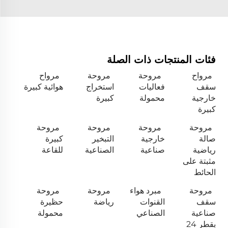
فئات المنتجات ذات الصلة
مرواح
مروحة
مروحة
مرواح
سقف
فعاليات
استخراج
هوائية كبيرة
خارجية
محمولة
كبيرة
كبيرة
مروحة
مروحة
مروحة
مروحة
صالة
خارجية
التبخير
كبيرة
رياضية
صناعية
الصناعية
للقاعة
مثبتة على
الحائط
مروحة
مبرد هواء
مروحة
مروحة
سقف
القنوات
رياضة
حظيرة
صناعية
الصناعي
محمولة
بقطر 24