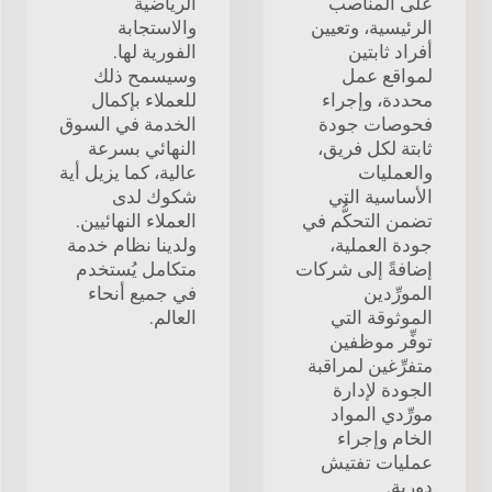
على المناصب
الرياضية
الرئيسية، وتعيين
والاستجابة
أفراد ثابتين
الفورية لها.
لمواقع عمل
وسيسمح ذلك
محددة، وإجراء
للعملاء بإكمال
فحوصات جودة
الخدمة في السوق
ثابتة لكل فريق،
النهائي بسرعة
والعمليات
عالية، كما يزيل أية
الأساسية التي
شكوك لدى
تضمن التحكُّم في
العملاء النهائيين.
جودة العملية،
ولدينا نظام خدمة
إضافةً إلى شركات
متكامل يُستخدم
المورِّدين
في جميع أنحاء
الموثوقة التي
العالم.
توفِّر موظفين
متفرِّغين لمراقبة
الجودة لإدارة
مورِّدي المواد
الخام وإجراء
عمليات تفتيش
دورية.