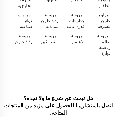
للطقس
الخارجية
مراوح
مروحة
مروحة
هوائيات
خارجية
جدار ذات
رذاذ خارجية
هوائية
للشرفة
قدرة عالية
متذبذبة
صناعية
مروحة
مروحة
مروحة
مروحة
صالة
الإعصار
سقف كبيرة
رذاذ خارجية
رياضية
دوارة
هل تبحث عن شيءٍ ما ولا تجده؟
اتصل باستشاريينا للحصول على مزيد من المنتجات
المتاحة.