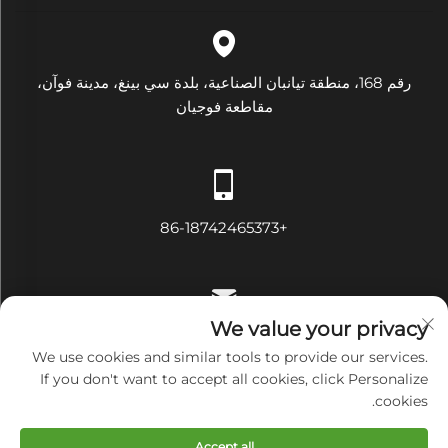
رقم 168، منطقة تيانبان الصناعية، بلدة سي بينغ، مدينة فوآن،
مقاطعة فوجيان
+86-18742465373
We value your privacy
[email protected]
We use cookies and similar tools to provide our services.
If you don't want to accept all cookies, click Personalize
cookies.
حقوق النسخ محفوظة © شركة فوجيان دايموند للتجهيزات الكهربائية
Accept all