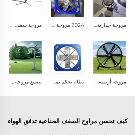
مروحة جدارية برذاذ ماء خارجي صناعي قطرها 35 إنش (0.9 متر)، تبريد هوائي وكهربائي، رطوبة ضبابية للهواء
2024 مروحة تهوية باردة لبarn الأبقار بحجم كبير قطرها 1140 و1380 ملم
مروحة سقف صناعية كبيرة بطول 24 قدمًا (7.3 متر) لتوفير تهوية كبيرة في مستودعات الألبان
مروحة أرضية قابلة للحركة FJDIAMOND قطرها 1.5 متر و2 متر (80 إنش)، يمكن التحكم بها عبر الـ WIFI، هادئة ومناسبة لصالات الجيم
نظام تحكم بمراوح تهوية لتبريد الماشية في مزارع الدواجن ومروحة استخراج بلاستيكية
تصنيع مروحة ضخمة قطرها 16 قدم (5 أمتار) ذات حجم عالٍ وسرعة منخفضة من نوع المروحة المرفوعة على عمود
كيف تحسن مراوح السقف الصناعية تدفق الهواء