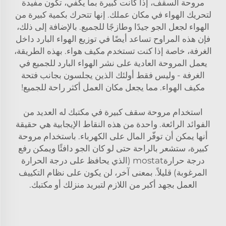
مروحة السقف، إذا كانت كبيرة بما يكفي، تكون مفيدة
لتحريك الهواء في مكان عملك. إنها تتحرك بكمية كبيرة من
الهواء لجعل الجو جيدًا وطازجًا للجميع. بالإضافة إلى ذلك،
فإن هذه المراوح تساعد أيضًا في توزيع الهواء البارد داخل
الغرفة، خاصة إذا كنت تستخدم مكيف هواء. بهذه الطريقة،
يعمل المروحة العادية على نشر الهواء البارد للجميع في
الغرفة - وليس فقط أولئك الذين يجلسون بجانب فتحة
مكيف الهواء. مما يجعل مكان العمل أكثر راحة للجميع!
استخدام مروحة سقف كبيرة في مكتبك له العديد من
الفوائد الرائعة. واحدة من هذه النقاط الإيجابية هي حقيقة
أنها يمكن أن توفّر المال على الكهرباء. باستخدام مروحة
كبيرة، ستشعر بالراحة حتى لو كان الجو دافئًا ويمكن رفع
درجة حرارةmostat (الذي يحافظ على درجة الحرارة
المرغوبة) قليلاً. بمعنى آخر، لن يكون على نظام التكييف
العمل بجهد أكبر من اللازم لتبريد منزلك أو مكتبك.