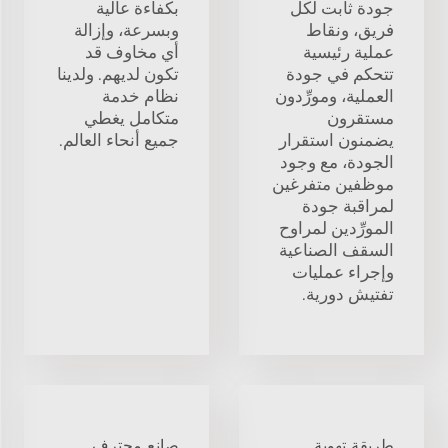
جودة ثابت لكل
بكفاءة عالية
فريق، ونقاط
وبسرعة، وإزالة
عملية رئيسية
أي مخاوف قد
تتحكم في جودة
تكون لديهم. ولدينا
العملية، ومورِّدون
نظام خدمة
مستقرون
متكامل يغطي
يضمنون استقرار
جميع أنحاء العالم.
الجودة، مع وجود
موظفين متفرغين
لمراقبة جودة
المورِّدين لمراوح
السقف الصناعية
وإجراء عمليات
تفتيش دورية.
طريقة تهوية
صانع محترف