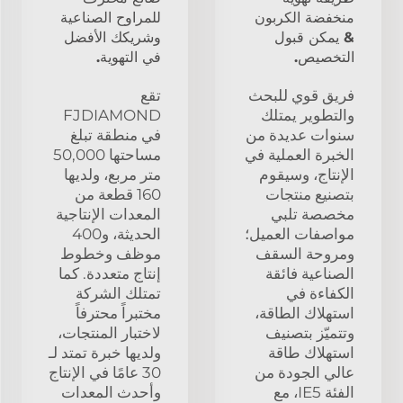
منخفضة الكربون
للمراوح الصناعية
& يمكن قبول
وشريكك الأفضل
التخصيص.
في التهوية.
فريق قوي للبحث
تقع
والتطوير يمتلك
FJDIAMOND
سنوات عديدة من
في منطقة تبلغ
الخبرة العملية في
مساحتها 50,000
الإنتاج، وسيقوم
متر مربع، ولديها
بتصنيع منتجات
160 قطعة من
مخصصة تلبي
المعدات الإنتاجية
مواصفات العميل؛
الحديثة، و400
ومروحة السقف
موظف وخطوط
الصناعية فائقة
إنتاج متعددة. كما
الكفاءة في
تمتلك الشركة
استهلاك الطاقة،
مختبراً محترفاً
وتتميّز بتصنيف
لاختبار المنتجات،
استهلاك طاقة
ولديها خبرة تمتد لـ
عالي الجودة من
30 عامًا في الإنتاج
الفئة IE5، مع
وأحدث المعدات