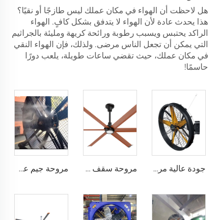
هل لاحظت أن الهواء في مكان عملك ليس طازجًا أو نقيًا؟
هذا يحدث عادة لأن الهواء لا يتدفق بشكل كافٍ. الهواء
الراكد يحتبس ويسبب رطوبة ورائحة كريهة ومليئة بالجراثيم
التي يمكن أن تجعل الناس مرضى. ولذلك، فإن الهواء النقي
في مكان عملك، حيث تقضي ساعات طويلة، يلعب دورًا
حاسمًا!
جودة عالية مروحة جدارية صناعية بسرعة عالية للمخازن الصناعية
مروحة سقف حديثة بمحرك LED هادئة للاستخدام المنزلي تحكم عن بعد للغرفة المعيشة والغرف Wholesale
مروحة جيم عملاقة بطول 1.5 متر IE5 تعمل بالماء بكفاءة نظام تهوية HLVS ومحمولة مع رش ضبابي