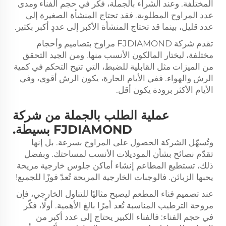
المختلفة. وعند الشراء بالجملة، فكّر في حجم الفناء ومدى
عدد المراوح المطلوبة. فقد تحتاج المنشأة الصغيرة إلى
عدد قليل، بينما قد تحتاج المنشأة الأكبر إلى عددٍ أكبر بكثير.
تقدم شركة FJDIAMOND مراوح بتصاميم وأحجام
مختلفة، ليختار المالكون الأنسب منها. ومن الجيد التحقق
من الميزات مثل القابلية للضبط، التي تتيح التحكم في كمية
الرش والهواء. ففي الأيام الحارة، يكون الرش أقوى، وفي
الأيام الأكثر برودة يكون أقل.
عملية الطلب بالجملة من شركة
FJDIAMOND بسيطة.
وتُسهّل الشركة الحصول على المراوح بسرعة. بل إنها
تقدّم نصائح بشأن الموديلات الأنسب لمساحتك. وبفضل
ذلك، تستطيع المطاعم إنشاء أماكن جلوس خارجية مريحة
يحبها الزبائن. فالوجبات الخارجية المريحة تُعدّ فوزًا للجميع!
عند تصميم فناء المطعم ليصبح مثاليًا للتناول الخارجي، فإن
مروحة الترطيب المناسبة تُعد أمرًا بالغ الأهمية. أولًا، فكّر
في حجم الفناء: فالفناء الكبير يحتاج إلى عدد أكبر من