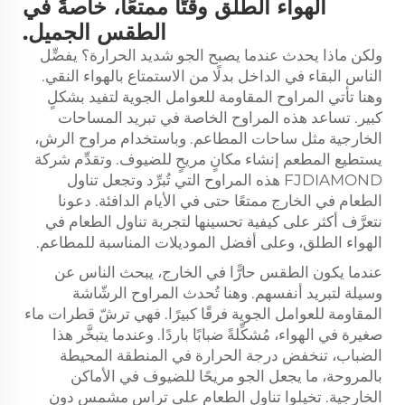
الهواء الطلق وقتًا ممتعًا، خاصةً في
الطقس الجميل.
ولكن ماذا يحدث عندما يصبح الجو شديد الحرارة؟ يفضِّل
الناس البقاء في الداخل بدلًا من الاستمتاع بالهواء النقي.
وهنا تأتي المراوح المقاومة للعوامل الجوية لتفيد بشكلٍ
كبير. تساعد هذه المراوح الخاصة في تبريد المساحات
الخارجية مثل ساحات المطاعم. وباستخدام مراوح الرش،
يستطيع المطعم إنشاء مكانٍ مريحٍ للضيوف. وتقدِّم شركة
FJDIAMOND هذه المراوح التي تُبرِّد وتجعل تناول
الطعام في الخارج ممتعًا حتى في الأيام الدافئة. دعونا
نتعرَّف أكثر على كيفية تحسينها لتجربة تناول الطعام في
الهواء الطلق، وعلى أفضل الموديلات المناسبة للمطاعم.
عندما يكون الطقس حارًّا في الخارج، يبحث الناس عن
وسيلة لتبريد أنفسهم. وهنا تُحدث المراوح الرشّاشة
المقاومة للعوامل الجوية فرقًا كبيرًا. فهي ترشّ قطرات ماء
صغيرة في الهواء، مُشكِّلةً ضبابًا باردًا. وعندما يتبخَّر هذا
الضباب، تنخفض درجة الحرارة في المنطقة المحيطة
بالمروحة، ما يجعل الجو مريحًا للضيوف في الأماكن
الخارجية. تخيلوا تناول الطعام على تراسٍ مشمس دون