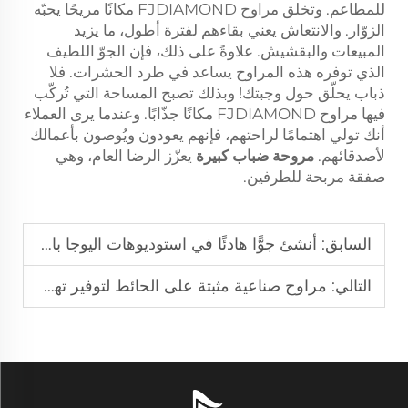
للمطاعم. وتخلق مراوح FJDIAMOND مكانًا مريحًا يحبّه
الزوّار. والانتعاش يعني بقاءهم لفترة أطول، ما يزيد
المبيعات والبقشيش. علاوةً على ذلك، فإن الجوّ اللطيف
الذي توفره هذه المراوح يساعد في طرد الحشرات. فلا
ذباب يحلّق حول وجبتك! وبذلك تصبح المساحة التي تُركّب
فيها مراوح FJDIAMOND مكانًا جذّابًا. وعندما يرى العملاء
أنك تولي اهتمامًا لراحتهم، فإنهم يعودون ويُوصون بأعمالك
لأصدقائهم.
مروحة ضباب كبيرة
يعزّز الرضا العام، وهي
صفقة مربحة للطرفين.
السابق:
أنشئ جوًّا هادئًا في استوديوهات اليوجا باستخدام مراوح ذات دوران منخفض (RPM) وقطر كبير
التالي:
مراوح صناعية مثبتة على الحائط لتوفير تهوية مستهدفة في المصانع