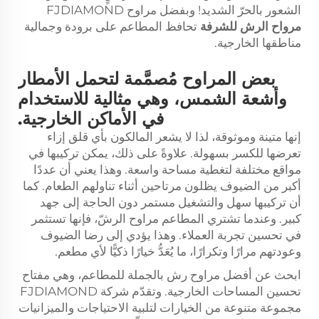
الشعور بالحرّ الشديد! وبفضل مراوح FJDIAMOND
مرواح الرش للشرفة
تحافظ المطاعم على برودة وجمالية
مناطقها الخارجية.
بعض المراوح مُصمَّمة لتحمل الأمطار
وأشعة الشمس، وهي مثالية للاستخدام
في الأماكن الخارجية.
إنها متينة وموثوقة، لذا لا يشعر المالكون بأي قلق إزاء
تعرضها للكسر بسهولة. علاوةً على ذلك، يمكن تركيبها في
مواقع مختلفة لتغطية مساحة واسعة. وهذا يعني أن عددًا
أكبر من الضيوف يظلون مرتاحين أثناء تناولهم الطعام. كما
أن تركيبها سهل والتشغيل مستمر دون الحاجة إلى جهد
كبير. وعندما تشتري المطاعم مراوح الرشّ، فإنها تستثمر
في تحسين تجربة العملاء. وهذا يؤدي إلى رضا الضيوف
وعودتهم مرارًا وتكرارًا، ما يُعَدُّ خيارًا ذكيًّا لأي مطعم.
ابحث عن أفضل مراوح رش بالجملة للمطاعم، وهي مفتاح
تحسين المساحات الخارجية. وتقدّم شركة FJDIAMOND
مجموعة متنوعة من الخيارات لتلبية الاحتياجات والميزانيات