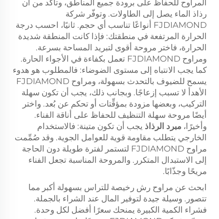
المراوح للحفاظ على برودة جميع المناطق، وتأكد من أن
رذاذ الماء يصل إلى الطاولات. وتوفّر شركة
FJDIAMOND أنواعًا تناسب أي حجم. ثانيًا، احسب درجة
الحرارة المرتفعة في منطقتك: فإذا كانت المنطقة شديدة
الحرارة، فاختر مروحة أقوى لتبريد المساحة بسرعة.
ومراوح FJDIAMOND تعمل بكفاءة في الأجواء الحارة.
كما يجب الانتباه إلى مستوى الضوضاء: فالمطلوب هو هدوء
يسمح للضيوف بالتحدث بسهولة، ومراوح FJDIAMOND
الأهدأ لا تسبب إزعاجًا. وبجانب ذلك، يجب أن تكون سهلة
التركيب، وبعضها مزودة بمؤقِّتات أو تحكم عن بُعد. واختر
أيضًا مروحة سهلة التنظيف للحفاظ على أناقة الفناء.
وأخيرًا،
مبرد الرذاذ
يجب أن تكون متينة: فالاستخدام
الخارجي يتطلب مقاومة قوية للعوامل الجوية. وقد صُمِّمت
مراوح FJDIAMOND لتستمر لفترة طويلة دون الحاجة
إلى الاستبدال المتكرر. والمروحة المناسبة تجعل الفناء
مريحًا وجذّابًا.
ابحث عن مراوح رش رخيصة للتراس بسهولة أكبر مما
تتصور. وسيلة جيدة لتوفير المال عند الشراء بالجملة.
فشراء الكمية الكبيرة يمنحك سعرًا أفضل لكل وحدة.