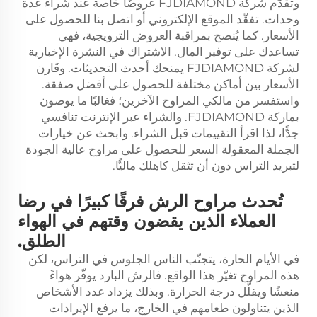
وتقدّم شركة FJDIAMOND عروضًا خاصة عند شراء عدة
وحدات. تفقّد الموقع الإلكتروني أو اتصل بنا للحصول على
الأسعار. كما يُنصح بمراقبة العروض الترويجية، فهي
تساعدك على توفير المال. الاشتراك في النشرة الإخبارية
لشركة FJDIAMOND يمنحك أحدث التحديثات. وقَارن
الأسعار بين أماكن مختلفة للحصول على أفضل صفقة.
واستفسر من مالكي المراوح الآخرين؛ فغالبًا ما يوصون
بماركة FJDIAMOND. والشراء عبر الإنترنت تنافسي
جدًّا، لذا اقرأ التقييمات قبل الشراء. وابحث عن خيارات
الجملة المعقولة السعر للحصول على مراوح عالية الجودة
لتبريد التراس دون أن تثقل كاهلك ماليًّا.
تُحدث مراوح الرش فرقًا كبيرًا في رضا
العملاء الذين يقضون وقتهم في الهواء
الطلق.
في الأيام الحارة، يتجنّب الناس الجلوس في التراس، لكن
هذه المراوح تغيّر هذا الواقع. فالرش البارد يوفّر هواءً
منعشًا ويقلّل درجة الحرارة. وبذلك يزداد عدد الأشخاص
الذين يتناولون طعامهم في الخارج، ما يرفع الإيرادات