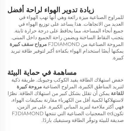
زيادة تدوير الهواء لراحة أفضل
للمراوح الصناعية ميزة رائعة وهي أنها تهب الهواء في
العديد من الاتجاهات. هذا يساعد على توزيع الهواء في
جميع أنحاء المساحة، مما يحافظ على درجة حرارة ثابتة.
يتجنب النقاط الساخنة ويضمن راحة الجميع داخل المبنى.
المروحة الصناعية من FJDIAMOND
مرواح سقف كبيرة
يمكنها أيضًا استخدام الهواء بكفاءة أكبر لتوفير طاقة تبريد
كبيرة.
مساهمة في حماية البيئة
خفض استهلاك الطاقة يفيد الكوكب وجيوبك. طريقة ذكية
لتبريد المناطق الكبيرة، المراوح الصناعية
مروحة كبيرة
للقاعة
يمكن أن تقلل بشكل كبير من استهلاك الطاقة. نظرًا
لاستهلاكها لكمية أقل من الكهرباء مقارنة بمكيفات الهواء،
فهي أكثر ملاءمة لتبريد المباني الكبيرة. على مر الزمن،
تكونed المعجنيات الصناعية التي تنتجها FJDIAMOND
صديقة للبيئة وتوفّر الطاقة وستبقيك باردًا.