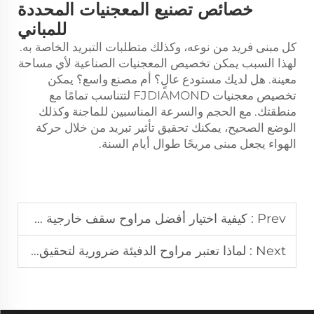
خصائص تصنيع المعجنيات المحددة
للمباني
كل مبنى فريد من نوعه، وكذلك متطلبات التبريد الخاصة به.
لهذا السبب يمكن تخصيص المعجنيات الصناعية لأي مساحة
معينة. هل لديك مستودع عالٍ؟ أم مصنع واسع؟ يمكن
تخصيص معجنيات FJDIAMOND لتتناسب تمامًا مع
منطقتك. مع الحجم والسرعة المناسبين للماجنة وكذلك
الوضع الصحيح، يمكنك تحقيق تأثير تبريد من خلال حركة
الهواء يجعل مبنى مريحًا طوال أيام السنة.
Prev :
كيفية اختيار أفضل مراوح سقف خارجية من حيث التقييم لضمان المتانة والأداء
Next :
لماذا تعتبر مراوح الدفيئة ضرورية لتحقيق نمو نباتي مثالي وتدوير الهواء