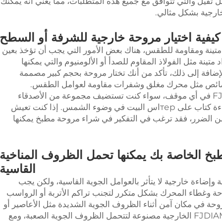
ل ثقيل
والتي تتوافق مع جميع هذه المتطلبات، مما يعني أنه يمكنك
ارجية بشكل مثالي.
كيفية اختيار مروحة خارجية للشرفة أو السطح
 متينة ومقاومة للطقس، هناك بعض الأمور التي يجب أن تؤخذ بعين
تينة مثل الفولاذ المقاوم للصدأ أو الألومنيوم والتي يمكنها
افة إلى ذلك، تأكد من أنك تختار
مروحة بحجم كبير
مصممة
خصائص مثل محرك مغلق وشفرات مقاومة لعوامل الطقس.
ستساعدك مروحة FJDIAMOND Patio Fan في أي موقف، سواء كنت تستضيف مجموعة من الأصدقاء
والعائلة في حفل شوي صيفي أو تستمتع بقراءة كتاب على терاس البيت في وضوء الشمس. إذا كنت تعيش
من الضرر، فقد ترغب في التفكير في شراء مروحة مطبخ يمكنها
بخ الخاصة بك يمكنها تحمل الظروف المناخية
القاسية
 وإضاءة خارجية
لا يتأثر بالعوامل الجوية القاسية، ولكن يجب
ة وغطاء المحرك بشكل متكرر لتجنب تراكم الأتربة أو الرواسب
وحة في مكان آمن أثناء الظروف الجوية الشديدة مثل الأعاصير أو
العواصف الرعدية العنيفة. إن مروحة FJDIAMOND الخارجية مصنوعة لتتحمل الظروف الجوية الصعبة، ومع