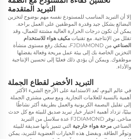
تحسين كفاءة المستودع مع أنظمة
التبريد المتقدمة
إلا أن التبريد المناسب للمستودع نفسه مهم بوضوح لتخزين
البضائع بشكل جيد وقدرة الموظفين على العمل براحة.
يمكن أن تكون درجات الحرارة العالية مشتتة للعمال، وقد
تقلل من الإنتاجية. مع تقنيات
مكيف هواء للاستخدام
الصناعي
من FJDIAMOND، يمكنك رفع مستوى منشأة
التخزين الخاصة بك إلى بيئة عمل مريحة وفعالة يفضلها
موظفوك. ويمكن أن يؤدي ذلك فعليًا إلى تحسين الإنتاجية
والأداء.
التبريد الأخضر لقطاع الجملة
في عالم اليوم، تُعد الاستدامة على الأرجح الشيء الأكثر
أهمية بالنسبة للعلامات التجارية. ومع سعي مشتري الجملة
إلى تقليل البصمة الكربونية والعمل بطريقة أكثر نشاطًا
بيئيًا، تزداد أهمية اختيار خيار تبريد صديق للبيئة مع كل حدث
مناخى. توفر FJDIAMOND عدة سلاسل من التبريد
الصناعي
مرحة هواء خارجية
التي تتميز بأنها صديقة للبيئة
وتوفّر الطاقة. وبفضل هذه الخيارات العضوية للتبريد، يمكن