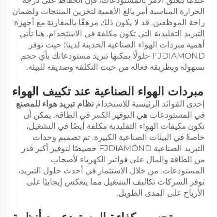
الحرارة المناسبة أمر بالغ الأهمية لتخزين المنتجات ولضمان
راحة الموظفين. قد لا يكون ذلك مرهقًا بالمقارنة مع أجهزة
التبريد التقليدية التي تكون مكلفة في الاستخدام. هنا تأتي
أهمية مبردات الهواء الصناعية الحديثة لدينا؛ حيث توفر
FJDIAMOND حلولًا يمكنها تبريد مستودعاتك بأي حجم
بسهولة وبطريقة فعالة من حيث التكلفة وصديقة للبيئة.
مبردات الهواء الصناعية عند تكييف الهواء
إحدى الفوائد الرئيسية للاستخدام
نظام تبريد هواء للمصنع
في المستودعات هي التوفير الكبير في الطاقة. يمكن أن
تكون مكيفات الهواء التقليدية مكلفة أيضًا في التشغيل،
خاصةً في البيئات الصناعية الكبيرة. تم تصميم وحدات
التبريد الصناعية FJDIAMOND خصيصًا لتوفير أكبر قدر
من الطاقة والمال على فواتير الكهرباء لأصحاب
المستودعات. من خلال الاستثمار في أحدث حلول التبريد،
توفر الشركات تكاليف التشغيل مما ينعكس إيجابيًا على
الأرباح على المدى الطويل.