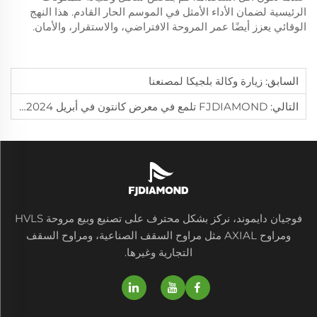
الرئيسية لضمان الأداء الأمثل في الموسم الحار القادم. هذا النهج
الوقائي يعزز أيضًا عمر المروحة الافتراضي، والاستقرار، والأمان.
السابق:
زيارة وكالة بلجيكا لمصنعنا
التالي:
FJDIAMOND تلمع في معرض كانتون في أبريل 2024، وتعرض مراوح السقف الصناعية ومراوح الجيم وغيرها من منتجات التهوية
فوجيان دايموند، نركز بشكل محترف على تصنيع وبيع مروحة HVLS
ومراوح AXIAL مثل مراوح السقف الصناعية، ومراوح السقف
التجارية وغيرها.