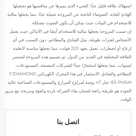
استهلاك طاقة قليل جدًا. الشيء الذي يميزها عن منافسيها هو تشغيلها
الهادئ للغاية. الضوضاء الناتجة عن المروحة ضئيلة جدًا، مما يجعلها مثالية
للاستخدام في البيئات حيث يمكن أن يكون الصوت مشكلة.
إن صمت المروحة يجعلها مثالية للاستخدام أيضًا في الأماكن حيث يعمل
الأشخاص لفترات طويلة، مثل الفنادق والمطاعم، دون التسبب في أي
إزعاج أو اضطراب. تعمل بجهد 220 فولت، مما يجعلها مناسبة لأنظمة
الطاقة المختلفة في العديد من الدول. تم تصميم هذه المروحة لتستمر
لسنوات، مما يجعلها استثمارًا جيدًا للشركات المصنعة، المستودعات،
المطاعم والفنادق.
الاستثمار في هذا المحرك الكهربائي FJDIAMOND
IE5 PMSM عيار 47 بوصة لمراوح المزارع والمستودعات الصناعية عالية
الجودة هو طريقة رائعة لضمان بقاء الشركة باردة وكفؤة ومريحة مع مرور
الوقت.
اتصل بنا