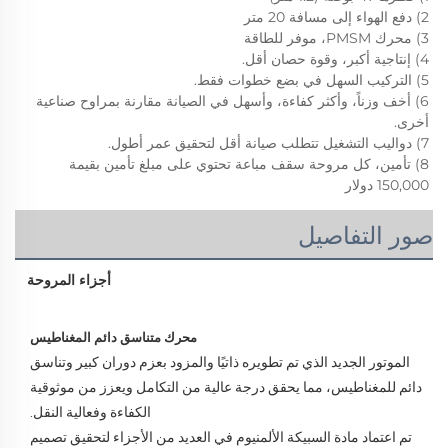
2) دفع الهواء إلى مسافة 20 متر 
3) محرك PMSM، موفر للطاقة 
4) إنتاجية أكبر، وقوة حصان أقل. 
5) التركيب السهل في بضع خطوات فقط. 
6) أخف وزناً، وأكثر كفاءة، وأسهل في الصيانة مقارنة بمراوح صناعية 
أخرى. 
7) دواليب التشغيل تتطلب صيانة أقل لتحقيق عمر أطول. 
8) تأمين، كل مروحة سقف مباعة تحتوي على مبلغ تأمين بقيمة 
150,000 دولار 
صور التفاصيل
أجزاء المروحة
محرك متناسق دائم المغناطيس 
الموتور الجديد الذي تم تطويره ذاتيًا والمزود بعزم دوران كبير وتناسق 
دائم للمغناطيس، مما يحقق درجة عالية من التكامل ويعزز من موثوقية 
الكفاءة وفعالية النقل. 
تم اعتماد مادة السبيكة الألمنيوم في العديد من الأجزاء لتحقيق تصميم 