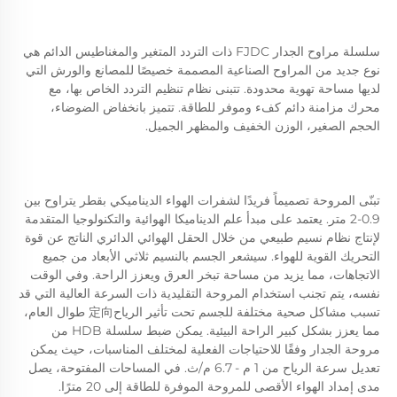
سلسلة مراوح الجدار FJDC ذات التردد المتغير والمغناطيس الدائم هي 
نوع جديد من المراوح الصناعية المصممة خصيصًا للمصانع والورش التي 
لديها مساحة تهوية محدودة. تتبنى نظام تنظيم التردد الخاص بها، مع 
محرك مزامنة دائم كفء وموفر للطاقة. تتميز بانخفاض الضوضاء، 
الحجم الصغير، الوزن الخفيف والمظهر الجميل. 
تبنّى المروحة تصميماً فريدًا لشفرات الهواء الديناميكي بقطر يتراوح بين 
0.9-2 متر. يعتمد على مبدأ علم الديناميكا الهوائية والتكنولوجيا المتقدمة 
لإنتاج نظام نسيم طبيعي من خلال الحقل الهوائي الدائري الناتج عن قوة 
التحريك القوية للهواء. سيشعر الجسم بالنسيم ثلاثي الأبعاد من جميع 
الاتجاهات، مما يزيد من مساحة تبخر العرق ويعزز الراحة. 
وفي الوقت 
نفسه، يتم تجنب استخدام المروحة التقليدية ذات السرعة العالية التي قد 
تسبب مشاكل صحية مختلفة للجسم تحت تأثير الرياح定向 طوال العام، 
مما يعزز بشكل كبير الراحة البيئية. 
يمكن ضبط سلسلة HDB من 
مروحة الجدار وفقًا للاحتياجات الفعلية لمختلف المناسبات، حيث يمكن 
تعديل سرعة الرياح 
من 1 م - 6.7 م/ث. في المساحات المفتوحة، يصل 
مدى إمداد الهواء الأقصى للمروحة الموفرة للطاقة إلى 20 مترًا. 