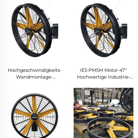
Hochgeschwindigkeits-
IE5 PMSM Motor 47''
Wandmontage-
Hochwertige Industrie-
Industriefans für
Farm- &
Lagerhallen, hohe
Lagerhausventilatoren
Qualität mit 220V-Motor
Für Fertigungsbetriebe
für Fertigungsbetriebe,
Restaurants Hotels 220V
Restaurants, Bauernhöfe
Spannung
und Hotels