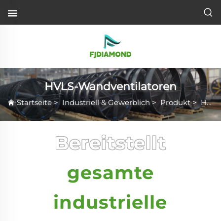
HVLS-Wandventilatoren
Startseite
>
Industriell & Gewerblich
>
Produkt
>
HVLS-Wandventilatoren
Bereitstellt
gesamte
industrielle