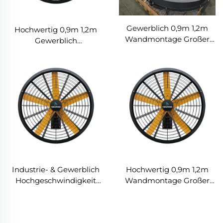
Gewerblich 0,9m 1,2m
Hochwertig 0,9m 1,2m
Wandmontage Großer
Gewerblich
Ventilator 220V Motor für
Wandmontage Großer
Fertigungsbetriebe
Ventilator Für Große
Restaurants Farmen
Räume
Hotels
Fertigungsbetriebe
Restaurants Farmen
Hotels 220V Motor
Industrie- & Gewerblich
Hochwertig 0,9m 1,2m
Hochgeschwindigkeit
Wandmontage Großer
0,9m 1,2m Wandmontage
Ventilator Für
Großer Ventilator
Lagerhäuser 220V Motor
Kern Für