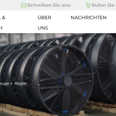
Schreiben Sie uns:
Rufen Sie 
 &
ÜBER
NACHRICHTEN
H
UNS
euge
>
Regler