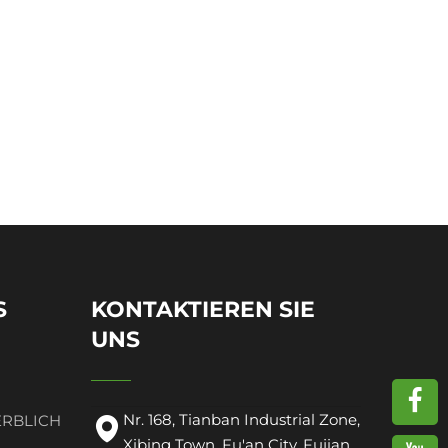
S
KONTAKTIEREN SIE
UNS
Nr. 168, Tianban Industrial Zone,
ERBLICH
Xibing Town, Fu'an City, Fujian