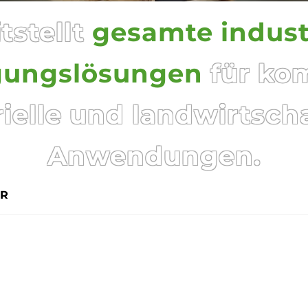
tstellt
gesamte industr
gungslösungen
für ko
rielle und landwirtscha
Anwendungen.
ER