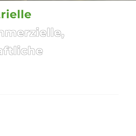
ielle
mmerzielle,
ftliche