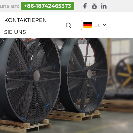
uns an:
+86-18742465373
KONTAKTIEREN
DE
SIE UNS