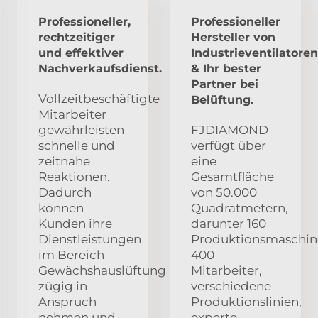
Professioneller,
Professioneller
rechtzeitiger
Hersteller von
und effektiver
Industrieventilatoren
Nachverkaufsdienst.
& Ihr bester
Partner bei
Vollzeitbeschäftigte
Belüftung.
Mitarbeiter
gewährleisten
FJDIAMOND
schnelle und
verfügt über
zeitnahe
eine
Reaktionen.
Gesamtfläche
Dadurch
von 50.000
können
Quadratmetern,
Kunden ihre
darunter 160
Dienstleistungen
Produktionsmaschin
im Bereich
400
Gewächshauslüftung
Mitarbeiter,
zügig in
verschiedene
Anspruch
Produktionslinien,
nehmen und
experte