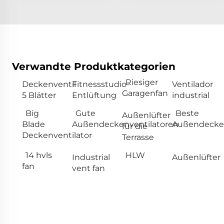
Verwandte Produktkategorien
Riesiger
Deckenventil
Fitnessstudio-
Ventilador
Garagenfan
5 Blätter
Entlüftung
industrial
Big
Gute
Beste
Außenlüfter
Blade
Außendeckenventilatoren
Außendecken
für die
Deckenventilator
Terrasse
14 hvls
HLW
Industrial
Außenlüfter
fan
vent fan