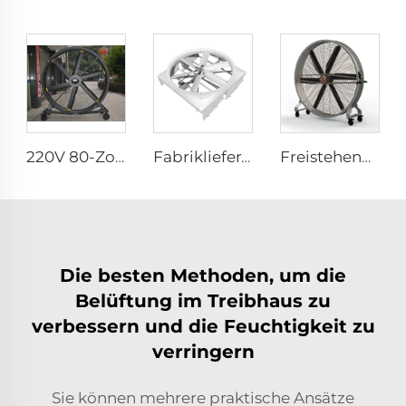
220V 80-Zoll Verschiebbarer leiser Stehventilator 2000mm Aluminium Bodenventilator für Fitnessstudios
Fabriklieferant 72-Zoll Wirbelzirkulationsventilatoren Energieeinsparndes Belüftungssystem für Rinderställe Dachlüftungen
Freistehender großer 1500mm 2000mm beweglicher brushloser Industrie-Kühlungs-Lüfter, Fitnessstudio-Lüfter
Die besten Methoden, um die
Belüftung im Treibhaus zu
verbessern und die Feuchtigkeit zu
verringern
Sie können mehrere praktische Ansätze