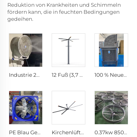
Reduktion von Krankheiten und Schimmeln
fördern kann, die in feuchten Bedingungen
gedeihen.
Industrie 201 Edelstahl Beste Wand-Nebel Ventilatorsatz Mit Wasser Niedrige Temperaturerhöhung 24 28 32 36 Zoll Wandmontage Sprühventilator
12 Fuß (3,7 m) PMSM-Motor-Riesenventilator Sprüh-HVLS-Vertikalventilator Stangennebelventilator
100 % Neues PP-Material 300 L Super Großer Wassertank Für Den Außenbereich Axialer Typ Bewegliche Verdunstungskühlung
PE Blau Geflügelzucht-Lüfter, Kuhstall-Abluftlüfter zur Kühlung von Geflügelzuchtbetrieben, Rinder- und Milchbetrieben, Abluftlüfter
Kirchenlüfter 24ft HVLS 7,3m großer Belüftungs-Aluminium-Deckenlüfter
0.37kw 850mm Energieeinsparmotor langer Luftstrom, Aluminiumflügel, großer Luftdurchsatz, wandle oder hängender runder Lüftungsventilator