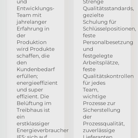
und
Strenge
Entwicklungs-
Qualitätsstandards,
Team mit
gezielte
jahrelanger
Schulung für
Erfahrung in
Schlüsselpositionen,
der
feste
Produktion
Personalbesetzung
wird Produkte
und
schaffen, die
festgelegte
den
Arbeitsplätze,
Kundenbedarf
feste
erfüllen;
Qualitätskontrollen
energieeffizient
für jedes
und super
Team,
effizient. Die
wichtige
Belüftung im
Prozesse zur
Treibhaus ist
Sicherstellung
ein
der
erstklassiger
Prozessqualität,
Energieverbraucher
zuverlässige
IE5; sich auf
Lieferanten