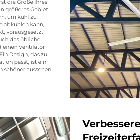
rst die Größe Ihres
in größeres Gebiet
rn, um kühl zu
lle abkühlen kann,
t, vorausgesetzt,
auch das übliche
 einen Ventilator
 Ein Design, das zu
ion passt, ist ein
ch schöner aussehen
Verbessere
Freizeiter