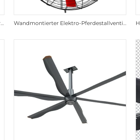
Hochwertig 0,9m 1,2m Wandmontage Großer Ventilator Für Lagerhäuser 220V Motor Kern Für Fertigungsbetriebe Restaurants Farmen Hotels
Wandmontierter Elektro-Pferdestallventilator mit 380V Motor für Milchviehställe und Höfe