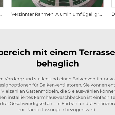
andmontage Großer Ventilator 220V Motor für Fertigungsbetriebe Restaurants Farmen Hotels
Verzinnter Rahmen, Aluminiumflügel, großer Luftdurchsatz, hohe Geschwindigkeit, 950mm runder Kuhstallventilator
ereich mit einem Terrasse
behaglich
en Vordergrund stellen und einen Balkenventilator k
 Designoptionen für Balkenventilatoren. Sie können e
ine Vielzahl an Gartenmöbeln, die Sie auswählen könn
en installiertes Farmhauswaschbecken ist einfach Te
 drei Geschwindigkeiten – in Farben für die Finanzi
mit Niederlassungen bezogen wird.