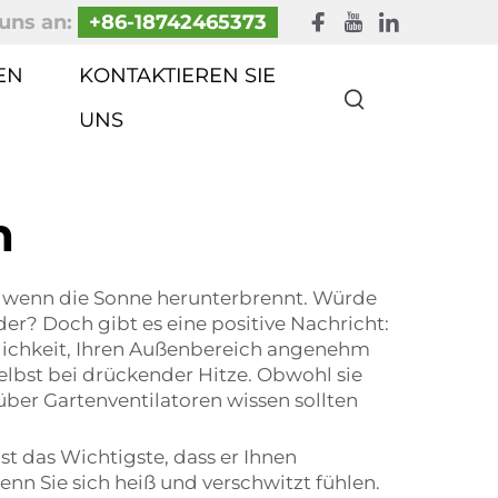
uns an:
+86-18742465373
EN
KONTAKTIEREN SIE
UNS
n
n, wenn die Sonne herunterbrennt. Würde
er? Doch gibt es eine positive Nachricht:
öglichkeit, Ihren Außenbereich angenehm
elbst bei drückender Hitze. Obwohl sie
 über Gartenventilatoren wissen sollten
st das Wichtigste, dass er Ihnen
enn Sie sich heiß und verschwitzt fühlen.