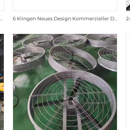
100 % Neues PP-Material 300 L Super Großer Wassertank Für Den Außenbereich Axialer Typ Bewegliche Verdunstungskühlung
6 Klingen Neues Design Kommerzieller Deckenventilator mit AC-Motor