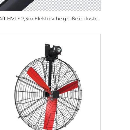
24ft HVLS 7,3m Elektrische große industrielle Deckenventilatoren Starke Belüftung für Milchwirtschaftslagerhallen