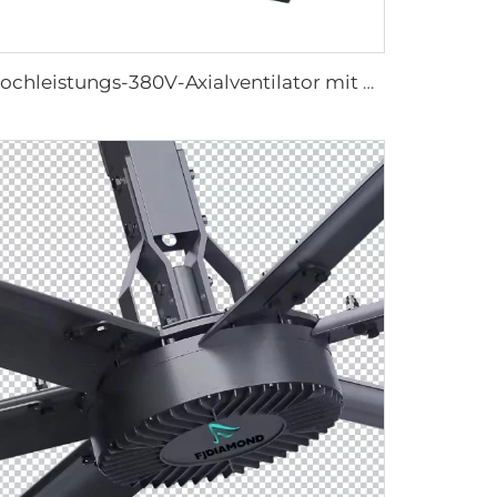
Hochleistungs-380V-Axialventilator mit hoher Luftleistung – IP66 wasserdichte industrielle Lüftungslösung