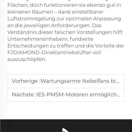
Flächen, doch funktionieren sie ebenso gut in
kleineren Räumen – dank einstellbarer
Luftstromregelung zur optimalen Anpassung
an die jeweiligen Anforderungen. Das
Verständnis dieser falschen Vorstellungen hilft
Unternehmensinhabern, fundierte
Entscheidungen zu treffen und die Vorteile der
FJDIAMOND-Direktantriebslüfter voll
auszuschöpfen.
Vorherige :
Wartungsarme Nebelfans bieten effiziente Außenkühlung in heißen, trockenen Städten
Nächste :
IE5-PMSM-Motoren ermöglichen eine präzise Drehzahlregelung bei HVLS-Deckenventilatoren