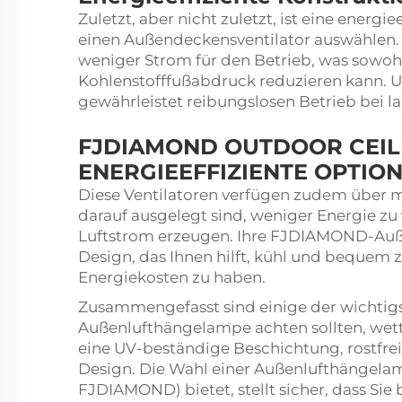
Zuletzt, aber nicht zuletzt, ist eine energ
einen Außendeckensventilator auswählen.
weniger Strom für den Betrieb, was sowohl
Kohlenstofffußabdruck reduzieren kann. Un
gewährleistet reibungslosen Betrieb bei 
FJDIAMOND OUTDOOR CEILI
ENERGIEEFFIZIENTE OPTIO
Diese Ventilatoren verfügen zudem über
darauf ausgelegt sind, weniger Energie zu
Luftstrom erzeugen. Ihre FJDIAMOND-Auße
Design, das Ihnen hilft, kühl und bequem
Energiekosten zu haben.
Zusammengefasst sind einige der wichtigst
Außenlufthängelampe achten sollten, wetter
eine UV-beständige Beschichtung, rostfrei
Design. Die Wahl einer Außenlufthängela
FJDIAMOND) bietet, stellt sicher, dass Sie