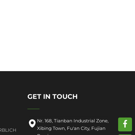
GET IN TOUCH
Nr. 168, Tianban Industrial Zone,
Xibing Town, Fu'an City, Fujian
RBLICH