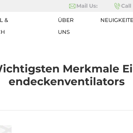
Mail Us:
Call
L &
ÜBER
NEUIGKEIT
CH
UNS
ichtigsten Merkmale E
Endeckenventilators