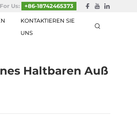
 For Us:
+86-18742465373
EN
KONTAKTIEREN SIE
UNS
ines Haltbaren Auß