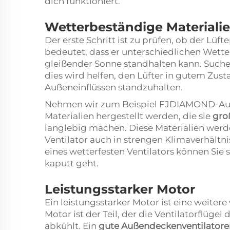
dich funktioniert.
Wetterbeständige Materiali
Der erste Schritt ist zu prüfen, ob der Lüft
bedeutet, dass er unterschiedlichen Wet
gleißender Sonne standhalten kann. Suche 
dies wird helfen, den Lüfter in gutem Zust
Außeneinflüssen standzuhalten.
Nehmen wir zum Beispiel FJDIAMOND-Auß
Materialien hergestellt werden, die sie
gro
langlebig machen. Diese Materialien werden
Ventilator auch in strengen Klimaverhältn
eines wetterfesten Ventilators können Sie
kaputt geht.
Leistungsstarker Motor
Ein leistungsstarker Motor ist eine weiter
Motor ist der Teil, der die Ventilatorflüge
abkühlt. Ein
gute Außendeckenventilator