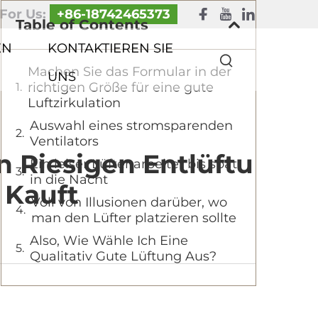
 For Us:
+86-18742465373
Table of Contents
EN
KONTAKTIEREN SIE
Machen Sie das Formular in der
UNS
richtigen Größe für eine gute
Luftzirkulation
Auswahl eines stromsparenden
Ventilators
 Riesigen Entlüftu
Ein leiser Lüfter arbeitet bis spät
in die Nacht
 Kauft
Voll von Illusionen darüber, wo
man den Lüfter platzieren sollte
Also, Wie Wähle Ich Eine
Qualitativ Gute Lüftung Aus?