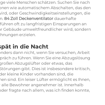
age viele Menschen schätzen. Suchen Sie nach
tionen wie automatischem Abschalten, das den
wird, oder Geschwindigkeitseinstellungen, die
en.
84 Zoll Deckenventilator
dauerhafte
hren oft zu langfristigen Einsparungen an
r Ihr Gebäude umweltfreundlicher wird, sondern
hnungen erzielen.
 spät in die Nacht
nders dann nicht, wenn Sie versuchen, Arbeit
espräch zu führen. Wenn Sie eine Abzugslösung
 großen Abzugslüfter oder etwas, das
Störungen gibt. Dies ist insbesondere kritisch,
er kleine Kinder vorhanden sind, die
 sind. Ein leiser Lüfter ermöglicht es Ihnen,
ür alle Bewohner angenehmer ist. Innerhalb
er fragte nach allem, was ich finden konnte,