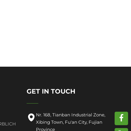
GET IN TOUCH
Nr. 168, Tianban Industrial Zone,
Xibing Town, Fu'an City, Fujian
RBLICH
Province