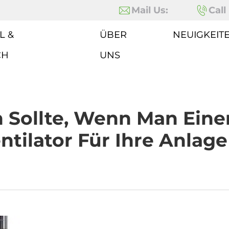
Mail Us:
Call
L &
ÜBER
NEUIGKEIT
CH
UNS
Sollte, Wenn Man Einen
ntilator Für Ihre Anlage