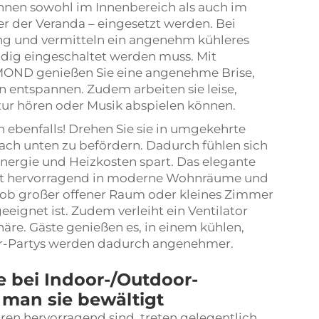
nnen sowohl im Innenbereich als auch im
der der Veranda – eingesetzt werden. Bei
ng und vermitteln ein angenehm kühleres
ndig eingeschaltet werden muss. Mit
MOND genießen Sie eine angenehme Brise,
 entspannen. Zudem arbeiten sie leise,
tur hören oder Musik abspielen können.
n ebenfalls! Drehen Sie sie in umgekehrte
ch unten zu befördern. Dadurch fühlen sich
ergie und Heizkosten spart. Das elegante
st hervorragend in moderne Wohnräume und
al ob großer offener Raum oder kleines Zimmer
 geeignet ist. Zudem verleiht ein Ventilator
re. Gäste genießen es, in einem kühlen,
or-Partys werden dadurch angenehmer.
 bei Indoor-/Outdoor-
 man sie bewältigt
n hervorragend sind, treten gelegentlich