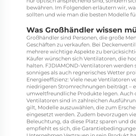
nur optisch ansprechend sind, sondern s
bewähren. Im Folgenden erläutern wir, wa
sollten und wie man die besten Modelle fü
Was Großhändler wissen m
Großhändler sind Personen, die große Men
Geschäften zu verkaufen. Bei Deckenventil
mehrere wichtige Aspekte zu berücksichtig
Käufer wünschen sich Ventilatoren, die hoc
halten. FJDIAMOND-Ventilatoren werden sor
sonniges als auch regnerisches Wetter prob
Energieeffizienz: Viele neue Ventilatoren
niedrigeren Stromrechnungen beiträgt – ein
umweltfreundliche Produkte legen. Auch da
Ventilatoren sind in zahlreichen Ausführun
gilt, Modelle auszuwählen, die zum Ersche
eingesetzt werden. Zudem bevorzugen viel
Beleuchtung, da diese Platz sparen und 
empfiehlt es sich, die Garantiebedingungen
Unternehmen Vertrauen in sein Produkt ha