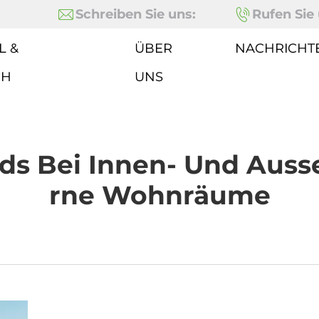
Schreiben Sie uns:
Rufen Sie 
L &
ÜBER
NACHRICHT
CH
UNS
ds Bei Innen- Und Auss
Rne Wohnräume