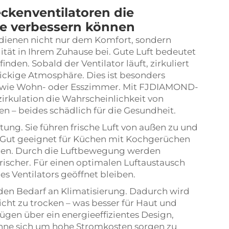
ckenventilatoren die
se verbessern können
dienen nicht nur dem Komfort, sondern
ität in Ihrem Zuhause bei. Gute Luft bedeutet
nden. Sobald der Ventilator läuft, zirkuliert
tickige Atmosphäre. Dies ist besonders
hen wie Wohn- oder Esszimmer. Mit FJDIAMOND-
tzirkulation die Wahrscheinlichkeit von
 – beides schädlich für die Gesundheit.
ftung. Sie führen frische Luft von außen zu und
. Gut geeignet für Küchen mit Kochgerüchen
igen. Durch die Luftbewegung werden
rischer. Für einen optimalen Luftaustausch
es Ventilators geöffnet bleiben.
 den Bedarf an Klimatisierung. Dadurch wird
icht zu trocken – was besser für Haut und
gen über ein energieeffizientes Design,
 ohne sich um hohe Stromkosten sorgen zu