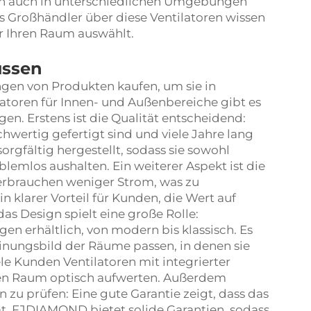
ich auch in unterschiedlichen Umgebungen
s Großhändler über diese Ventilatoren wissen
r Ihren Raum auswählt.
üssen
gen von Produkten kaufen, um sie in
atoren für Innen- und Außenbereiche gibt es
en. Erstens ist die Qualität entscheidend:
hwertig gefertigt sind und viele Jahre lang
gfältig hergestellt, sodass sie sowohl
lemlos aushalten. Ein weiterer Aspekt ist die
 verbrauchen weniger Strom, was zu
 klarer Vorteil für Kunden, die Wert auf
s Design spielt eine große Rolle:
gen erhältlich, von modern bis klassisch. Es
inungsbild der Räume passen, in denen sie
e Kunden Ventilatoren mit integrierter
den Raum optisch aufwerten. Außerdem
 zu prüfen: Eine gute Garantie zeigt, dass das
t. FJDIAMOND bietet solide Garantien, sodass