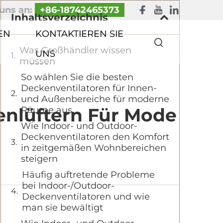
uns an:
+86-18742465373
Inhaltsverzeichnis
EN
KONTAKTIEREN SIE
Was Großhändler wissen
UNS
müssen
So wählen Sie die besten
Deckenventilatoren für Innen-
und Außenbereiche für moderne
enlüftern Für Mode
Räume aus
Wie Indoor- und Outdoor-
Deckenventilatoren den Komfort
in zeitgemäßen Wohnbereichen
steigern
Häufig auftretende Probleme
bei Indoor-/Outdoor-
Deckenventilatoren und wie
man sie bewältigt