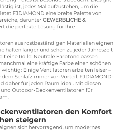
ästig ist, jedes Mal aufzustehen, um die
bietet FJDIAMOND eine breite Palette von
ereiche, darunter
GEWERBLICHE &
ert die perfekte Lösung für Ihre
ilatoren aus rostbeständigen Materialien eignen
e halten länger und sehen zu jeder Jahreszeit
elt eine Rolle: Neutrale Farbtöne passen
anchmal eine kräftige Farbe einen schönen
wichtig: Einige Ventilatoren arbeiten leiser –
ie dem Schlafzimmer von Vorteil. FJDIAMOND-
nd daher für jeden Raum ideal. Mit diesen
- und Outdoor-Deckenventilatoren für
sam.
ckenventilatoren den Komfort
hen steigern
eignen sich hervorragend, um modernes