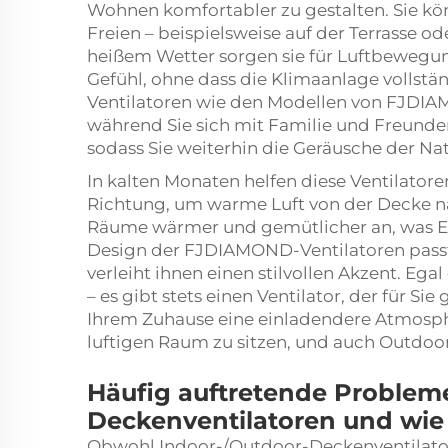
Wohnen komfortabler zu gestalten. Sie kö
Freien – beispielsweise auf der Terrasse o
heißem Wetter sorgen sie für Luftbewegu
Gefühl, ohne dass die Klimaanlage vollstä
Ventilatoren wie den Modellen von FJDIA
während Sie sich mit Familie und Freunden
sodass Sie weiterhin die Geräusche der Na
In kalten Monaten helfen diese Ventilatore
Richtung, um warme Luft von der Decke na
Räume wärmer und gemütlicher an, was En
Design der FJDIAMOND-Ventilatoren pas
verleiht ihnen einen stilvollen Akzent. Eg
– es gibt stets einen Ventilator, der für Sie
Ihrem Zuhause eine einladendere Atmosphä
luftigen Raum zu sitzen, und auch Outdo
Häufig auftretende Probleme
Deckenventilatoren und wie
Obwohl Indoor-/Outdoor-Deckenventilatore