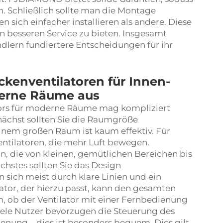
n. Schließlich sollte man die Montage
 sich einfacher installieren als andere. Diese
n besseren Service zu bieten. Insgesamt
lern fundiertere Entscheidungen für ihr
ckenventilatoren für Innen-
erne Räume aus
tors für moderne Räume mag kompliziert
unächst sollten Sie die Raumgröße
 einem großen Raum ist kaum effektiv. Für
entilatoren, die mehr Luft bewegen.
 die von kleinen, gemütlichen Bereichen bis
chstes sollten Sie das Design
sich meist durch klare Linien und ein
lator, der hierzu passt, kann den gesamten
, ob der Ventilator mit einer Fernbedienung
iele Nutzer bevorzugen die Steuerung des
enung – dies ist besonders bequem. Dies gilt