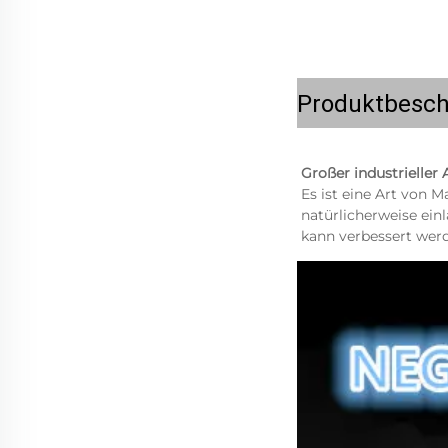
Produktbesch
Großer industrieller 
Es ist eine Art von M
natürlicherweise einl
kann verbessert werd