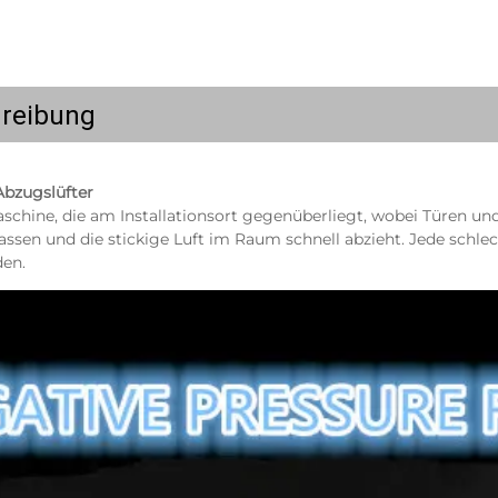
reibung
Abzugslüfter 
aschine, die am Installationsort gegenüberliegt, wobei Türen und 
assen und die stickige Luft im Raum schnell abzieht. Jede schlech
en. 