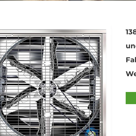
13
un
Fa
We