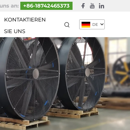
uns an:
+86-18742465373
KONTAKTIEREN
DE
SIE UNS