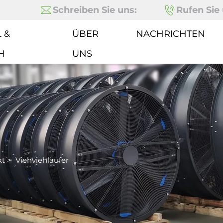
Schreiben Sie uns:
Rufen Sie 
 &
ÜBER
NACHRICHTEN
H
UNS
kt
>
Viehviehläufer