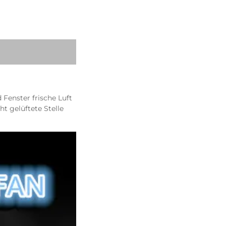
Fenster frische Luft 
t gelüftete Stelle 