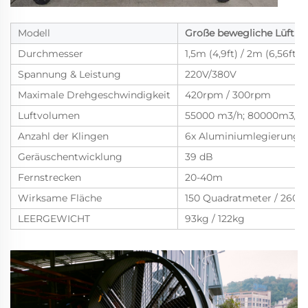
Modell
Große bewegliche Lüftu
Durchmesser
1,5m (4,9ft) / 2m (6,56ft)
Spannung & Leistung
220V/380V
Maximale Drehgeschwindigkeit
420rpm / 300rpm
Luftvolumen
55000 m3/h; 80000m3/h
Anzahl der Klingen
6x Aluminiumlegierungsve
Geräuschentwicklung
39 dB
Fernstrecken
20-40m
Wirksame Fläche
150 Quadratmeter / 260 
LEERGEWICHT
93kg / 122kg