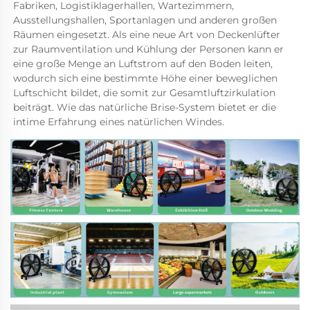
Fabriken, Logistiklagerhallen, Wartezimmern, 
Ausstellungshallen, Sportanlagen und anderen großen 
Räumen eingesetzt. Als eine neue Art von Deckenlüfter 
zur Raumventilation und Kühlung der Personen kann er 
eine große Menge an Luftstrom auf den Boden leiten, 
wodurch sich eine bestimmte Höhe einer beweglichen 
Luftschicht bildet, die somit zur Gesamtluftzirkulation 
beiträgt. Wie das natürliche Brise-System bietet er die 
intime Erfahrung eines natürlichen Windes. 