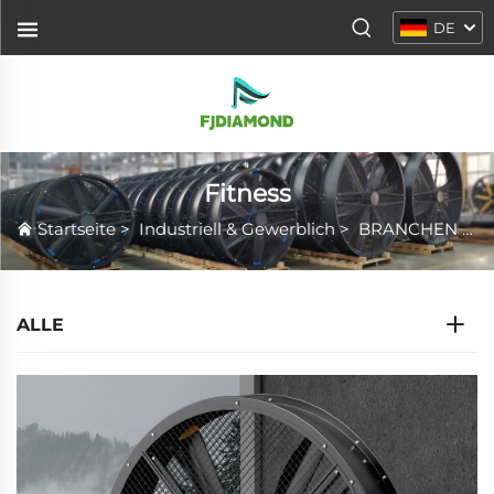
DE
Fitness
Startseite
>
Industriell & Gewerblich
>
BRANCHEN
>
F
ALLE