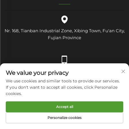
Nr. 168, Tianban Industrial Zone, Xibing Town, Fu'an City,
Fujian Province
We value your privacy
+86-18742465373
We use cookies and similar tools to provide our services.
If you don't want to accept all cookies, click Personalize
cookies.
[email protected]
Accept all
Personalize cookies
STARTSEITE
PRODUKTE
E-MAIL
TEL.