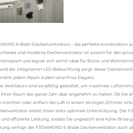
MOND 6-Blatt-Deckenventilators – die perfekte Kombination aus 
 schlanke und moderne Deckenventilator ist sowohl für den priva
 konzipiert und eignet sich somit ideal für Büros und Wohnzim
nd der integrierten LED-Beleuchtung sorgt dieser Deckenventil
verleiht jedem Raum zudem eine Prise Eleganz.
es Ventilators sind sorgfältig gestaltet, um maximale Luftström
 Ihren Raum das ganze Jahr über angenehm zu halten. Ob Sie a
öchten oder einfach die Luft in einem stickigen Zimmer zirku
kenventilator bietet Ihnen stets optimale Unterstützung. Der
F
e und effiziente Leistung, sodass Sie ungestört eine kühle Brise
stung verfügt der FJDIAMOND 6 Blade Deckenventilator auch üb