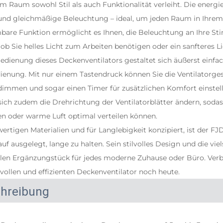
m Raum sowohl Stil als auch Funktionalität verleiht. Die energi
und gleichmäßige Beleuchtung – ideal, um jeden Raum in Ihre
mbare Funktion ermöglicht es Ihnen, die Beleuchtung an Ihre 
 ob Sie helles Licht zum Arbeiten benötigen oder ein sanfteres 
Bedienung dieses Deckenventilators gestaltet sich äußerst einfac
ienung. Mit nur einem Tastendruck können Sie die Ventilatorge
 dimmen und sogar einen Timer für zusätzlichen Komfort einstell
ich zudem die Drehrichtung der Ventilatorblätter ändern, sodas
 oder warme Luft optimal verteilen können.
ertigen Materialien und für Langlebigkeit konzipiert, ist der 
f ausgelegt, lange zu halten. Sein stilvolles Design und die viel
en Ergänzungstück für jedes moderne Zuhause oder Büro. Verbe
vollen und effizienten Deckenventilator noch heute.
hreibung