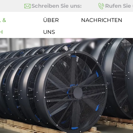
Schreiben Sie uns:
Rufen Sie 
 &
ÜBER
NACHRICHTEN
H
UNS