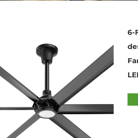
6-
de
Fa
LE