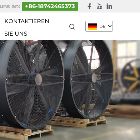
uns an:
+86-18742465373
KONTAKTIEREN
DE
SIE UNS