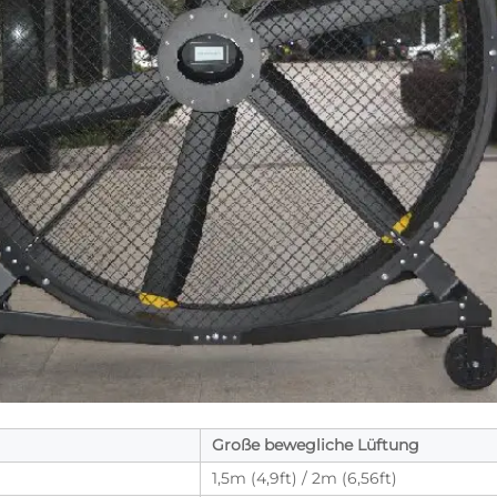
Große bewegliche Lüftung
1,5m (4,9ft) / 2m (6,56ft)