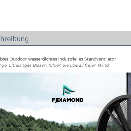
hreibung
ables Outdoor wasserdichtes industrielles Standventilator 
e, ultralanges Blasen, fühlen Sie überall freien Wind 