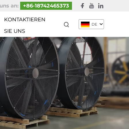
uns an:
+86-18742465373
KONTAKTIEREN
DE
SIE UNS