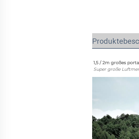
Produktebesc
1,5 / 2m großes port
Super große Luftmeng