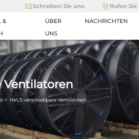
Schreiben Sie uns:
Rufen Sie 
 &
ÜBER
NACHRICHTEN
H
UNS
 Ventilatoren
kt
>
HVLS-verschiebbare Ventilatoren