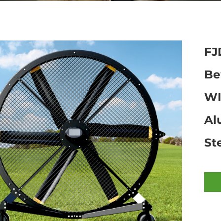
FJ
Be
WI
Al
St