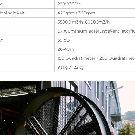
ng
220V/380V
hwindigkeit
420rpm / 300rpm
55000 m3/h; 80000m3/h
6x Aluminiumlegierungsventilatorfl
ng
39 dB
20-40m
150 Quadratmeter / 260 Quadratmet
93kg / 122kg