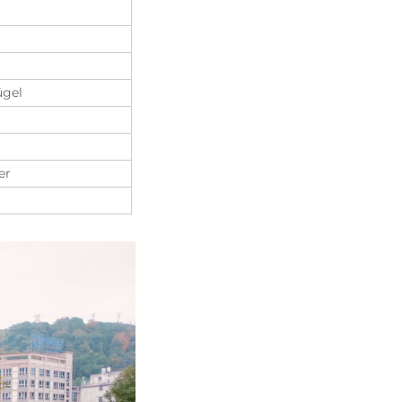
ügel
er