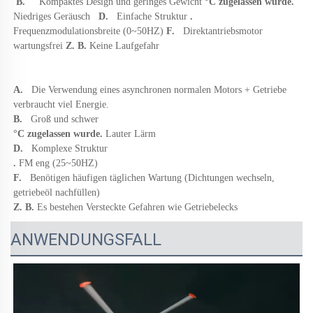
B.   
Kompaktes Design und geringes Gewicht 
°C zugelassen wurde. 
Niedriges Geräusch   
D.   
Einfache Struktur 
. 
Frequenzmodulationsbreite (0~50HZ) 
F.   
Direktantriebsmotor 
wartungsfrei 
Z. B. 
Keine Laufgefahr 
A.   
Die Verwendung eines asynchronen normalen Motors + Getriebe 
verbraucht viel Energie. 
B.   
Groß und schwer 
°C zugelassen wurde. 
Lauter Lärm 
D.   
Komplexe Struktur 
. 
FM eng (25~50HZ) 
F.   
Benötigen häufigen täglichen Wartung (Dichtungen wechseln, 
getriebeöl nachfüllen) 
Z. B. 
Es bestehen Versteckte Gefahren wie Getriebelecks 
ANWENDUNGSFALL