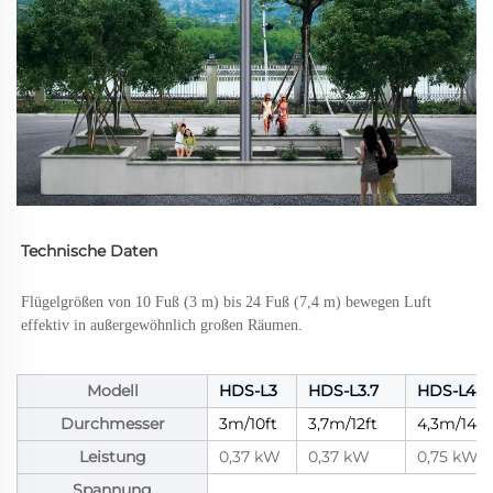
Technische Daten 
Flügelgrößen von 10 Fuß (3 m) bis 24 Fuß (7,4 m) bewegen Luft 
effektiv in außergewöhnlich großen Räumen. 
Modell
HDS-L3
HDS-L3.7
HDS-L4.3
Durchmesser
3m/10ft
3,7m/12ft
4,3m/14ft
Leistung
0,37 kW
0,37 kW
0,75 kW
Spannung