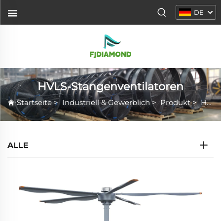
DE
HVLS-Stangenventilatoren
Startseite
>
Industriell & Gewerblich
>
Produkt
>
HVLS-Stangenventilatoren
ALLE