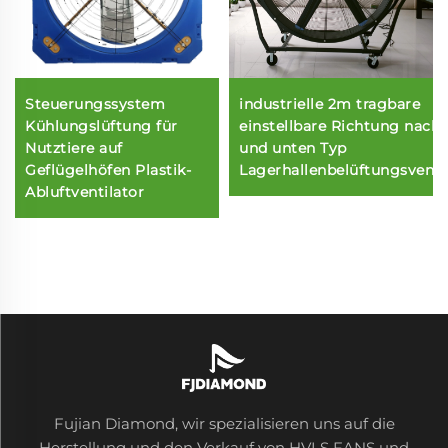
Steuerungssystem
industrielle 2m tragbare
Kühlungslüftung für
einstellbare Richtung nach
Nutztiere auf
und unten Typ
Geflügelhöfen Plastik-
Lagerhallenbelüftungsventi
Abluftventilator
Fujian Diamond, wir spezialisieren uns auf die
Herstellung und den Verkauf von HVLS FANS und