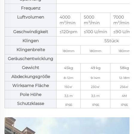
Frequenz
Luftvolumen
4000
5000
7000
m³/min
m³/min
m³/min
Geschwindigkeit
≤120rpm
≤100 U/min
≤90 U/mi
Klingen
5Stück
Klingenbreite
180mm
180mm
180mm
Geräuschentwicklung
Gewicht
45kg
49 kg
58kg
Abdeckungsgröße
8-12m
9-14m
12-18m
Wirksame Fläche
150㎡
230㎡
256㎡
Pole Höhe
3,5 m
3,5 m
4M
Schutzklasse
IP66
IP66
IP66