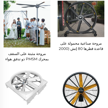
متر، قطر 80 بوصة، قابلة
بها عبر الـ WIFI، هادئة
للحركة، هادئة، ارتفاع 2000
ومناسبة لصالات الجيم
ملم، مصنوعة من الألمنيوم،
مناسبة للملاعب والصالات
الرياضية
مروحة صناعية محمولة على
قاعدة قطرها 80 إنش (2000
مروحة مثبتة على السقف
ملم) قابلة للحركة وهادئة
بمحرك PMSM ذو تدفق هواء
للمكاتب والمنازل والفنادق
عالي الجهد 220 فولت قطرها
والمصانع بجهد 220 فولت /
16 قدم (5 أمتار) كبيرة تقف
380 فولت
على عمود