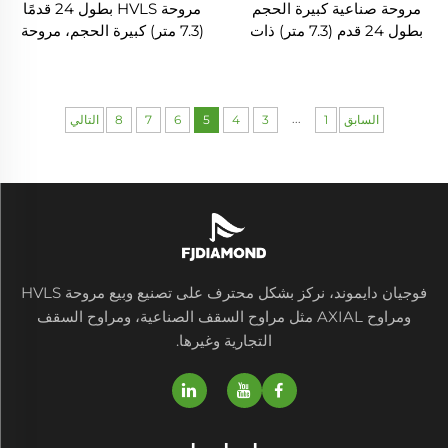
مروحة صناعية كبيرة الحجم
مروحة HVLS بطول 24 قدمًا
بطول 24 قدم (7.3 متر) ذات
(7.3 متر) كبيرة الحجم، مروحة
محرك AC فعال من حيث
سقف صناعية كهربائية لمزارع
الطاقة وصامتة وتوفّر هواء
الأبقار والمستودعات
طبيعيًا
...
السابق
1
3
4
5
6
7
8
التالي
فوجيان دايموند، نركز بشكل محترف على تصنيع وبيع مروحة HVLS
ومراوح AXIAL مثل مراوح السقف الصناعية، ومراوح السقف
التجارية وغيرها.