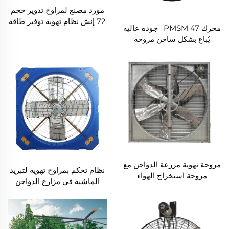
مورد مصنع لمراوح تدوير حجم
72 إنش نظام تهوية توفير طاقة
محرك PMSM 47'' جودة عالية
لمزرعة الماشية
يُباع بشكل ساخن مروحة
صناعية مثبتة على الحائط
بمرحلة واحدة 50 هرتز لمخازن
مروحة تهوية مزرعة الدواجن مع
نظام تحكم بمراوح تهوية لتبريد
مروحة استخراج الهواء
الماشية في مزارع الدواجن
ومروحة استخراج بلاستيكية