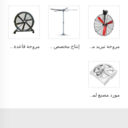
مروحة تبريد مباشرة من المصنع، شفرات من النيلون، مناسبة لاستخدامها في مستودعات الألبان ومزارع الأبقار، مروحة صناعية للتهوية
إنتاج مخصص بمروحة عملاقة ذات حجم كبير وسرعة منخفضة قطرها 16 قدم (5 أمتار) ومزودة بمحرك PMSM
مروحة قاعدة بقطر 80 بوصة، قابلة للحركة، هادئة، ارتفاع 2000 ملم، مناسبة للاستخدام في المنازل والمرافق الصناعية والمطاعم، تعمل بجهدين 220 فولت/380 فولت، مصنوعة من الألمنيوم
مورد مصنع لمراوح تدوير حجم 72 إنش نظام تهوية توفير طاقة لمزرعة الماشية