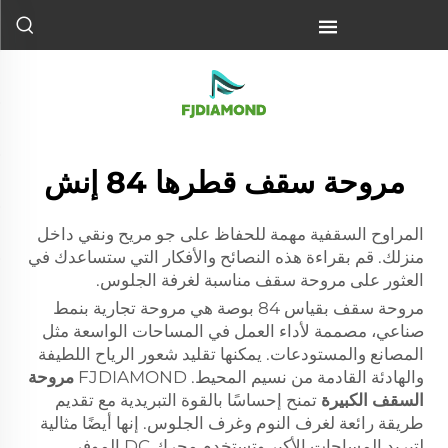
مروحة سقف قطرها 84 إنش
المراوح السقفية مهمة للحفاظ على جو مريح ونقي داخل
منزلك. قم بقراءة هذه النصائح والأفكار التي ستساعدك في
العثور على مروحة سقف مناسبة لغرفة الجلوس.
مروحة سقف بقياس 84 بوصة هي مروحة تجارية بنمط
صناعي، مصممة لأداء العمل في المساحات الواسعة مثل
المصانع والمستودعات. يمكنها تقليد شعور الرياح اللطيفة
والهادئة القادمة من نسيم المحيط. FJDIAMOND
مروحة
السقف الكبيرة
تمنح إحساسًا بالقوة التبريدية مع تقديم
طريقة رائعة لغرف النوم وغرف الجلوس. إنها أيضًا مثالية
لتبريد المساحات الأكبر وتستخدم محرك DC الموفر