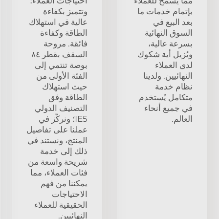
مما يسمح للعملاء
احتياجات العملاء؛
بإتمام خدمات ما
وتتميز بكفاءة
بعد البيع في
عالية في استهلاك
السوق النهائية
الطاقة وكفاءة
بسرعة عالية،
فائقة. مروحة
ويُزيل أية شكوك
السقف بقطر ٨٤
لدى العملاء
بوصة تنتمي إلى
النهائيين. ولدينا
الفئة الأولى من
نظام خدمة
حيث استهلاك
متكامل يُستخدم
الطاقة وفق
في جميع أنحاء
التصنيف الدولي
العالم.
IE5؛ ونركّز في
عملنا على تفاصيل
المنتج، ونستند في
ذلك إلى خدمة
شريحة واسعة من
فئات العملاء، مما
يمكننا من فهم
الاحتياجات
الحقيقية للعملاء
النهائيين.