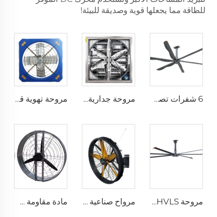
للطاقة مما يجعلها قوية وصديقة للبيئة!
6 شفرات تصميم جديد مروحة سقف تجارية بمحرك AC
مروحة جدارية صناعية مقاس 1530 مم للحظائر المغلفة بالزنك والمصنوعة من الفولاذ المقاوم للصدأ
مروحة تهوية قطرها 1.2 متر لمزرعة الأبقار مروحة استنزاف خضراء لمزرعة الأبقار مروحة استنزاف الحليب
مروحة HVLS بطول 24 قدمًا (7.3 متر) كبيرة الحجم، مروحة سقف صناعية كهربائية لمزارع الأبقار والمستودعات
مرواح صناعية مثبتة على الحائط بسرعة عالية جودة عالية مع محرك 220 فولت لمصانع المستشفيات والمطاعم والمزارع والفنادق
مادة مقاومة طويلة الأمد بسعر مصنع عالي الجودة 950 مم مروحة تهوية جدارية دائرية لمزرعة الأبقار