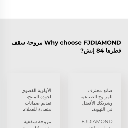
Why choose FJDIAMOND مروحة سقف
قطرها 84 إنش?
صانع محترف
الأولوية القصوى
للمراوح الصناعية
لجودة المنتج،
وشريكك الأفضل
تقديم ضمانات
في التهوية.
متعددة للعملاء.
FJDIAMOND
مروحة سقفية
لديها مساحة
بقطر ٨٤ بوصة