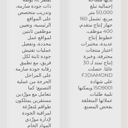
إجمالية تبلغ
ذات جودة صارمة،
50,000 متر
وتدريب متخصص
مربع، تشمل 160
على المواقع
جهاز إنتاج متقدم،
الرئيسية، وتعيين
400 موظف،
موظفين ثابتين
خطوط إنتاج
لمواقع عمل
عديدة، مختبرات
محددة، وتفعيل
اختبار منتجات
عمليات تفتيش
محترفة، وخبرة
جودة ثابتة لكل
إنتاج تمتد لـ 30
فريق، مع تطبيق
عامًا. حصلت
رقابة جودة صارمة
FJDIAMOND
على المراحل
على شهادة
الحرجة من عملية
ISO9001 ويمكنها
التصنيع؛ كما
تلبية طلبات
نتعامل مع مورِّدين
عملائها المتعلقة
مستقرين يمتلكون
بفحص المصنع.
طواقم مُتفرِّغة
لمراقبة الجودة
لإدارة مورِّدي
المواد الخام