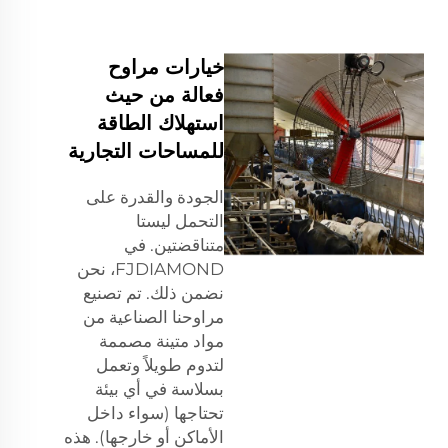
خيارات مراوح
فعالة من حيث
استهلاك الطاقة
للمساحات التجارية
الجودة والقدرة على
التحمل ليستا
متناقضتين. في
FJDIAMOND، نحن
نضمن ذلك. تم تصنيع
مراوحنا الصناعية من
مواد متينة مصممة
لتدوم طويلاً وتعمل
بسلاسة في أي بيئة
تحتاجها (سواء داخل
الأماكن أو خارجها). هذه