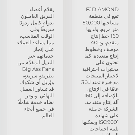
FJDIAMOND
يقدّم أعضاء
تقع في منطقة
الفريق العاملون
مساحتها 50,000
بدوامٍ كامل ردودًا
متر مربع، ولديها
سريعةً وفي
160 خط إنتاج
الوقت المناسب،
متقدم، و400
مما يساعد العملاء
موظف وخطوط
على إنجاز
إنتاج متعددة. كما
خدماتهم عبر
تحتوي على
البديل المقدَّم من
مختبرات احترافية
Big Ass Fans
لاختبار المنتجات
بطريقةٍ سريعةٍ،
مع خبرة تمتد لـ30
ويُزيل أي شكوك
عامًا في الإنتاج،
قد تساور العميل
بالإضافة إلى 160
النهائي. ونوفر
آلة إنتاج متقدمة.
نظام خدمة شاملًا
الشركة حاصلة
في جميع أنحاء
على شهادة
العالم.
ISO9001 ويمكنها
تلبية احتياجات