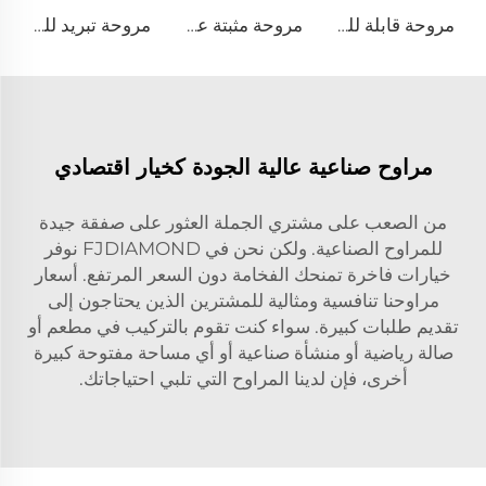
مروحة قابلة للحركة بهدوء قطرها 2000 ملم (80 إنش) تعمل بالتيار الكهربائي البالغ 220 فولت ومصنوعة من الألمنيوم
مروحة مثبتة على السقف بمحرك PMSM ذو تدفق هواء عالي الجهد 220 فولت قطرها 16 قدم (5 أمتار) كبيرة تقف على عمود
مروحة تبريد للمزارع الداجنة ومروحة تهوية
مراوح صناعية عالية الجودة كخيار اقتصادي
من الصعب على مشتري الجملة العثور على صفقة جيدة
للمراوح الصناعية. ولكن نحن في FJDIAMOND نوفر
خيارات فاخرة تمنحك الفخامة دون السعر المرتفع. أسعار
مراوحنا تنافسية ومثالية للمشترين الذين يحتاجون إلى
تقديم طلبات كبيرة. سواء كنت تقوم بالتركيب في مطعم أو
صالة رياضية أو منشأة صناعية أو أي مساحة مفتوحة كبيرة
أخرى، فإن لدينا المراوح التي تلبي احتياجاتك.