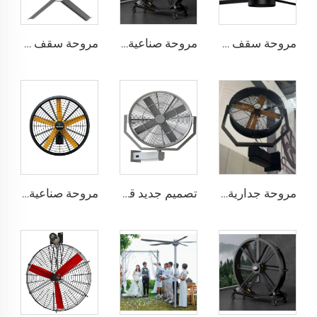
مروحة سقف صناعية كبيرة من نوع HVLS بقطر 24 قدم ومزودة بمحرك PMSM IE5 وطاقة AC، مروحة كهربائية بطول 7.3 متر لاستخدامها في مصانع الألبان بجهد 380 فولت
مروحة صناعية قابلة للحركة بارتفاع 2000 مم وقطر 80 بوصة، مروحة هادئة توضع على الأرض
مروحة سقف ذات 6 شفرات للاستخدام المنزلي مروحة تجارية لمكتب وغرفة المعيشة بمروحة سقف LED
مروحة جدارية رذاذ ماء شائعة البيع مع التحكم عن بعد، قطر 35 بوصة، مروحة تبريد رذاذ متذبذبة
تصميم جديد قطر 35 بوصة (0.9 متر) يمكن ضبط رش الهواء يمينًا ويسارًا، مروحة رذاذ صناعية للرذاذ والماء
مروحة صناعية مثبتة على الحائط بقطر 47 بوصة وبمحرك PMSM نوع IE5 وجودة عالية