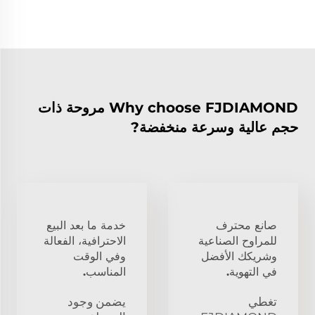
Why choose FJDIAMOND مروحة ذات
حجم عالية وسرعة منخفضة?
صانع محترف
خدمة ما بعد البيع
للمراوح الصناعية
الاحترافية، الفعالة
وشريكك الأفضل
وفي الوقت
في التهوية.
المناسب.
تغطي
يضمن وجود