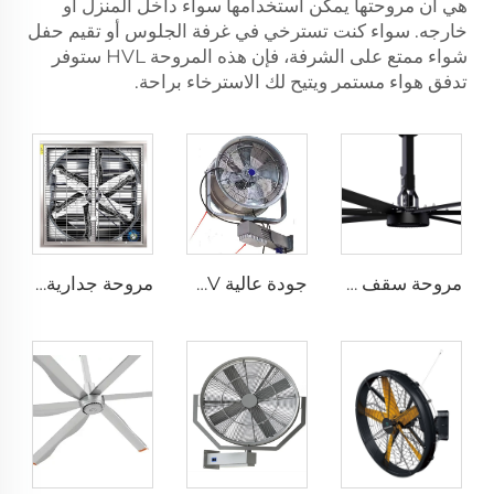
هي أن مروحتها يمكن استخدامها سواء داخل المنزل أو
خارجه. سواء كنت تسترخي في غرفة الجلوس أو تقيم حفل
شواء ممتع على الشرفة، فإن هذه المروحة HVL ستوفر
تدفق هواء مستمر ويتيح لك الاسترخاء براحة.
مروحة سقف صناعية كبيرة من نوع HVLS بقطر 24 قدم ومزودة بمحرك PMSM IE5 وطاقة AC، مروحة كهربائية بطول 7.3 متر لاستخدامها في مصانع الألبان بجهد 380 فولت
جودة عالية 220V مروحة تبريد ضباب ماء صناعي رخيصة مروحة تهوية جدارية مصانع مطاعم صناعية
مروحة جدارية صناعية مقاس 1530 مم للحظائر المغلفة بالزنك والمصنوعة من الفولاذ المقاوم للصدأ