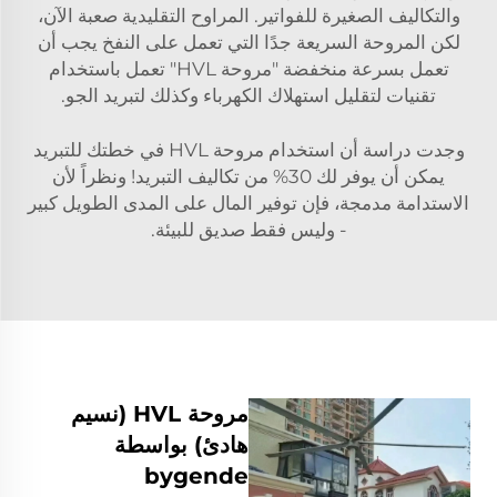
والتكاليف الصغيرة للفواتير. المراوح التقليدية صعبة الآن،
لكن المروحة السريعة جدًا التي تعمل على النفخ يجب أن
تعمل بسرعة منخفضة "مروحة HVL" تعمل باستخدام
تقنيات لتقليل استهلاك الكهرباء وكذلك لتبريد الجو.
وجدت دراسة أن استخدام مروحة HVL في خطتك للتبريد
يمكن أن يوفر لك 30% من تكاليف التبريد! ونظراً لأن
الاستدامة مدمجة، فإن توفير المال على المدى الطويل كبير
- وليس فقط صديق للبيئة.
مروحة HVL (نسيم
هادئ) بواسطة
bygende