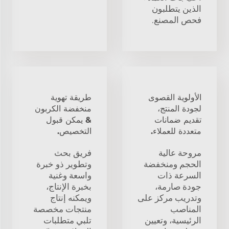
الذين يتطلبون
فحص المصنع.
الأولوية القصوى
طريقة تهوية
لجودة المنتج،
منخفضة الكربون
تقديم ضمانات
& يمكن قبول
متعددة للعملاء.
التخصيص.
مروحة عالية
فريق بحث
الحجم ومنخفضة
وتطوير ذو خبرة
السرعة ذات
واسعة وغنية
جودة صارمة،
بخبرة الإنتاج،
وتدريب مركز على
ويمكنه إنتاج
المناصب
منتجات مخصصة
الرئيسية، وتعيين
تلبي متطلبات