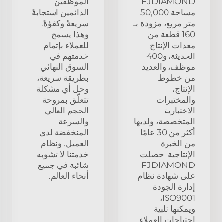
FJDIAMOND
الموظفين
مساحة 50,000
الدائمين استجابةً
متر مربع، مزودة بـ
سريعةً وكفؤةً.
160 قطعة من
وهذا يسمح
معدات الإنتاج
للعملاء بإتمام
الحديثة، و400
خدمتهم في
موظف، والعديد
السوق النهائي
من خطوط
بطريقة سريعة،
الإنتاج،
وحل أي مشكلة
والمختبرات
تتعلّق بمروحة
الاختبارية
الحجم العالي
المتخصصة، ولديها
والسرعة
أكثر من 30 عامًا
المنخفضة لدى
من الخبرة
العميل. ونظام
الإنتاجية. حصلت
خدمتنا لا تشوبه
FJDIAMOND
شائبة في جميع
على شهادة نظام
أنحاء العالم.
إدارة الجودة
ISO9001،
ويمكنها تلبية
احتياجات العملاء