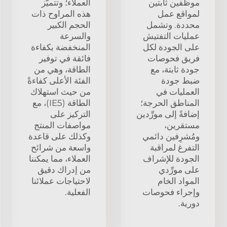
موظفين ثابتين
العملاء؛ وتتميّز
لمواقع عمل
هذه المراوح ذات
محددة. وتشمل
الحجم الكبير
عمليات التفتيش
والسرعة
على الجودة لكل
المنخفضة بكفاءة
فريق فحوصات
فائقة في توفير
جودة ثابتة، مع
الطاقة، وهي من
ضبط جودة
الفئة الأعلى كفاءةً
العمليات في
من حيث استهلاك
المناطق الحرجة؛
الطاقة (IE5)، مع
إضافةً إلى مورِّدين
التركيز على
مستقرين،
مواصفات المنتج
ومُشرِفين دائمي
وكذلك على قاعدة
التفرغ لمراقبة
واسعة من شرائح
الجودة للإشراف
العملاء، مما يمكننا
على مورِّدي
من إدراك دقيق
المواد الخام
لاحتياجات عملائنا
وإجراء فحوصات
الفعلية.
دورية.