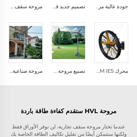
جودة عالية مروحة جدارية صناعية بسرعة عالية للمخازن الصناعية
تصميم جديد قطر 35 بوصة (0.9 متر) يمكن ضبط رش الهواء يمينًا ويسارًا، مروحة رذاذ صناعية للرذاذ والماء
مروحة سقف تجارية ذات شفرات من الألمنيوم بسرعات منخفضة قطرها 3.7 متر (12 قدمًا)، لون نحاسي فضي، مناسبة للفنادق
محرك PMSM IE5 عالي الجودة قطر 47 بوصة لمروحة صناعية كبيرة للمصانع والمطاعم والفنادق بجهد 220 فولت
تصنيع مروحة ضخمة قطرها 16 قدم (5 أمتار) ذات حجم عالٍ وسرعة منخفضة من نوع المروحة المرفوعة على عمود
مروحة صناعية حلزونية HVLS قطرها 16 قدم و24 قدم بمحرك PMSM ذو تدفق هواء عالي الجهد 220 فولت، نوع مروحة العمود الرأسية الحرة
مروحة HVL ستقدم كفاءة طاقة باردة
عندما تختار مروحة سقف تجارية، لن توفر الأوراق فقط
ولكنها ستتمكن أيضًا من تقليل تكاليف الطاقة الخاصة بك