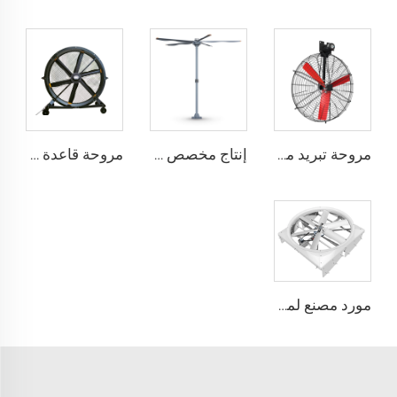
مروحة تبريد مباشرة من المصنع، شفرات من النيلون، مناسبة لاستخدامها في مستودعات الألبان ومزارع الأبقار، مروحة صناعية للتهوية
إنتاج مخصص بمروحة عملاقة ذات حجم كبير وسرعة منخفضة قطرها 16 قدم (5 أمتار) ومزودة بمحرك PMSM
مروحة قاعدة بقطر 80 بوصة، قابلة للحركة، هادئة، ارتفاع 2000 ملم، مناسبة للاستخدام في المنازل والمرافق الصناعية والمطاعم، تعمل بجهدين 220 فولت/380 فولت، مصنوعة من الألمنيوم
مورد مصنع لمراوح تدوير حجم 72 إنش نظام تهوية توفير طاقة لمزرعة الماشية