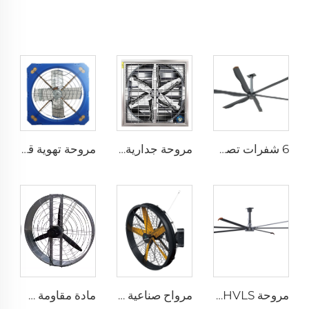
6 شفرات تصميم جديد مروحة سقف تجارية بمحرك AC
مروحة جدارية صناعية مقاس 1530 مم للحظائر المغلفة بالزنك والمصنوعة من الفولاذ المقاوم للصدأ
مروحة تهوية قطرها 1.2 متر لمزرعة الأبقار مروحة استنزاف خضراء لمزرعة الأبقار مروحة استنزاف الحليب
مروحة HVLS بطول 24 قدمًا (7.3 متر) كبيرة الحجم، مروحة سقف صناعية كهربائية لمزارع الأبقار والمستودعات
مرواح صناعية مثبتة على الحائط بسرعة عالية جودة عالية مع محرك 220 فولت لمصانع المستشفيات والمطاعم والمزارع والفنادق
مادة مقاومة طويلة الأمد بسعر مصنع عالي الجودة 950 مم مروحة تهوية جدارية دائرية لمزرعة الأبقار