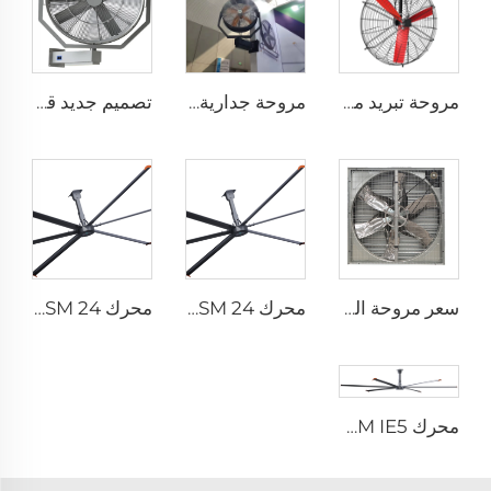
مروحة تبريد مباشرة من المصنع، شفرات من النيلون، مناسبة لاستخدامها في مستودعات الألبان ومزارع الأبقار، مروحة صناعية للتهوية
مروحة جدارية برذاذ ماء خارجي صناعي قطرها 35 إنش (0.9 متر)، تبريد هوائي وكهربائي، رطوبة ضبابية للهواء
تصميم جديد قطر 35 بوصة (0.9 متر) يمكن ضبط رش الهواء يمينًا ويسارًا، مروحة رذاذ صناعية للرذاذ والماء
سعر مروحة التهوية والإستنزاف الصناعية لمناجم البيوت الزراعية ومزارع الدواجن والدواجن
محرك IE5 PMSM 24 قدم مروحة HVLS الكهربائية الكبيرة سعة 7.3 متر لمصانع الألبان الصناعية مروحة سقف كبيرة لمستودعات الجهد 380 فولت
محرك IE5 PMSM 24 قدم مروحة HVLS الكهربائية الكبيرة سعة 7.3 متر لمصانع الألبان الصناعية مروحة سقف كبيرة لمستودعات الجهد 380 فولت
محرك PMSM IE5 بطول 24 قدمًا (7.3 متر) مروحة سقف صناعية كبيرة للأماكن مثل مستودعات الألبان