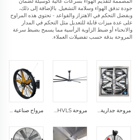
المصممة لتقديم الهواء بسرعات عالية كوسيلة لضمان
جودة تدفق الهواء وسلامة التشغيل. بالإضافة إلى ذلك،
وبفضل التحكم في الاهتزاز والقواعد - تحتوي هذه المراوح
على عدة ميزات قابلة للتعديل مثل التحكم في المدار
والانحناء أو ضبط الزاوية الرأسية مما يسمح بضبط سرعة
المروحة بدقة حسب تفضيلات العملاء.
مروحة جدارية صناعية مقاس 1530 مم للحظائر المغلفة بالزنك والمصنوعة من الفولاذ المقاوم للصدأ
مروحة HVLS بطول 24 قدمًا (7.3 متر) كبيرة الحجم، مروحة سقف صناعية كهربائية لمزارع الأبقار والمستودعات
مرواح صناعية مثبتة على الحائط بسرعة عالية جودة عالية مع محرك 220 فولت لمصانع المستشفيات والمطاعم والمزارع والفنادق