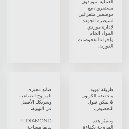
العملية؛ موردون
مستقرون مع
موظفين متفرغين
لسيطرة الجودة
لإدارة موردي
المواد الخام
وإجراء الفحوصات
الدورية.
طريقة تهوية
صانع محترف
منخفضة الكربون
للمراوح الصناعية
& يمكن قبول
وشريكك الأفضل
التخصيص.
في التهوية.
وتتميّز هذه
FJDIAMOND
المروحة بكفاءة
لديها مساحة