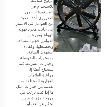
مراوح صناعية
للاستخدام في
المستودعات، من
الضروري أخذ العديد
من العوامل في الاعتبار
إلى جانب مجرد تهوية
الهواء. ومن هذه
العوامل حجم المساحة
وتخطيطها، وكفاءة
استهلاك الطاقة،
ومستويات الضوضاء،
وخيارات السرعة. كما
ستحتاج أيضًا إلى
مراعاة العلامات
التجارية المختلفة وما
تقدمه من خيارات، مثل
ما إذا كنت ترغب في
مروحة مزودة بجهاز
تحكم عن بُعد، أو