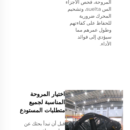
المروحة، فحص الأجزاء
الس suelta، وتشحيم
المحرك ضرورية
للحفاظ على كفاءتهم
وطول عمرهم مما
سيؤدي إلى فوائد
الأداء.
اختيار المروحة
المناسبة لجميع
متطلبات المستودع
قبل أن تبدأ بحثك عن