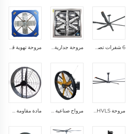
6 شفرات تصميم جديد مروحة سقف تجارية بمحرك AC
مروحة جدارية صناعية مقاس 1530 مم للحظائر المغلفة بالزنك والمصنوعة من الفولاذ المقاوم للصدأ
مروحة تهوية قطرها 1.2 متر لمزرعة الأبقار مروحة استنزاف خضراء لمزرعة الأبقار مروحة استنزاف الحليب
مروحة HVLS بطول 24 قدمًا (7.3 متر) كبيرة الحجم، مروحة سقف صناعية كهربائية لمزارع الأبقار والمستودعات
مرواح صناعية مثبتة على الحائط بسرعة عالية جودة عالية مع محرك 220 فولت لمصانع المستشفيات والمطاعم والمزارع والفنادق
مادة مقاومة طويلة الأمد بسعر مصنع عالي الجودة 950 مم مروحة تهوية جدارية دائرية لمزرعة الأبقار