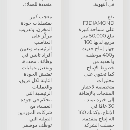
في التهوية.
متعددة للعملاء.
تقع
معجب كبير
FJDIAMOND
بمتطلبات جودة
على مساحة كبيرة
المخزن، وتدريب
تبلغ 50,000 متر
مركّز على
مربع. لديها 160
المناصب
جهاز إنتاج حديث
الرئيسية، وتعيين
و400 موظف،
أفراد ثابتين في
والعديد من
وظائف محددة،
خطوط الإنتاج.
وتفعيل عمليات
كما تحتوي على
تفتيش الجودة
مختبرات
الثابتة لكل فريق،
متخصصة لاختبار
والعمليات
المنتجات بالإضافة
الرئيسية التي
إلى خبرة تمتد لـ
تتحكم في جودة
30 عامًا في
العملية، مع
الإنتاج، وكذلك 160
شركات الموردين
آلة إنتاج متقدمة.
الصلبة التي
حصلت الشركة
توظّف موظفي