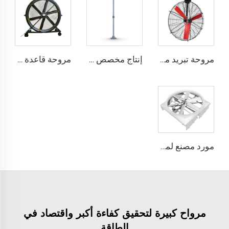
مروحة تبريد مباشرة من المصنع، شفرات من النيلون، مناسبة لاستخدامها في مستودعات الألبان ومزارع الأبقار، مروحة صناعية للتهوية
إنتاج مخصص بمروحة عملاقة ذات حجم كبير وسرعة منخفضة قطرها 16 قدم (5 أمتار) ومزودة بمحرك PMSM
مروحة قاعدة بقطر 80 بوصة، قابلة للحركة، هادئة، ارتفاع 2000 ملم، مناسبة للاستخدام في المنازل والمرافق الصناعية والمطاعم، تعمل بجهدين 220 فولت/380 فولت، مصنوعة من الألمنيوم
مورد مصنع لمراوح تدوير حجم 72 إنش نظام تهوية توفير طاقة لمزرعة الماشية
مرواح كبيرة لتحقيق كفاءة أكبر واقتصاد في
الطاقة