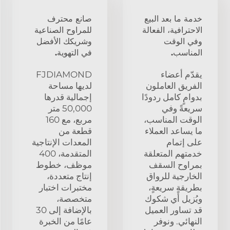
خدمة ما بعد البيع
صانع محترف
الاحترافية، الفعالة
للمراوح الصناعية
وفي الوقت
وشريكك الأفضل
المناسب.
في التهوية.
يقدّم أعضاء
FJDIAMOND
الفريق العاملون
لديها مساحة
بدوامٍ كامل ردودًا
إجمالية قدرها
سريعةً وفي
50,000 متر
الوقت المناسب،
مربع، مع 160
ما يساعد العملاء
قطعة من
على إتمام
المعدات الإنتاجية
خدمتهم المتعلقة
المتقدمة، 400
بمراوح السقف
موظف، خطوط
الخارجية للرواق
إنتاج متعددة،
بطريقةٍ سريعةٍ،
مختبرات اختبار
ويُزيل أي شكوك
متخصصة،
قد تساور العميل
بالإضافة إلى 30
النهائي. ونوفر
عامًا من الخبرة