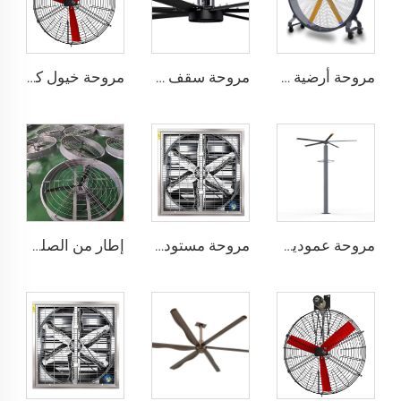
مروحة أرضية كبيرة بحجم 2 متر ومحرك PMSM قابل للحركة لمجالات الرياضة
مروحة سقف صناعية كبيرة من نوع HVLS بقطر 24 قدم ومزودة بمحرك PMSM IE5 وطاقة AC، مروحة كهربائية بطول 7.3 متر لاستخدامها في مصانع الألبان بجهد 380 فولت
مروحة خيول كهربائية مثبتة على الحائط مع محرك 380V لمزارع الأبقار والمحاصيل
مروحة عمودية عملاقة بمحرك Pmsm بطول 12 قدمًا و3.7 مترًا مزودة برذاذ عالي السرعة ومروحة ضباب عمودية
مروحة مستودع الأبقار قطرها 1100 ملم معلقة للتهوية والتبريد مع تدفق هواء كبير ومروحة طرد مركزية سلبية للمزارع
إطار من الصلب المغلفن مع توربينات من الألمنيوم، حجم هواء كبير وسرعة عالية قطر 950 مم، مروحة مستديرة للحظائر