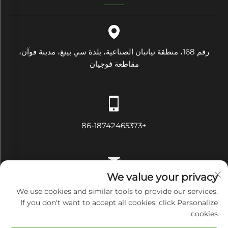
رقم 168، منطقة تيانبان الصناعية، بلدة سي بينغ، مدينة فوآن،
مقاطعة فوجيان
+86-18742465373
We value your privacy
[email protected]
We use cookies and similar tools to provide our services.
If you don't want to accept all cookies, click Personalize
cookies.