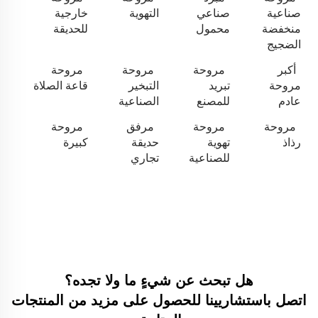
صناعية
صناعي
التهوية
خارجية
منخفضة
محمول
للحديقة
الضجيج
أكبر
مروحة
مروحة
مروحة
مروحة
تبريد
التبخير
قاعة الصلاة
عادم
للمصنع
الصناعية
مروحة
مروحة
مرفق
مروحة
رذاذ
تهوية
حديقة
كبيرة
للصناعية
تجاري
هل تبحث عن شيءٍ ما ولا تجده؟
اتصل باستشاريينا للحصول على مزيد من المنتجات