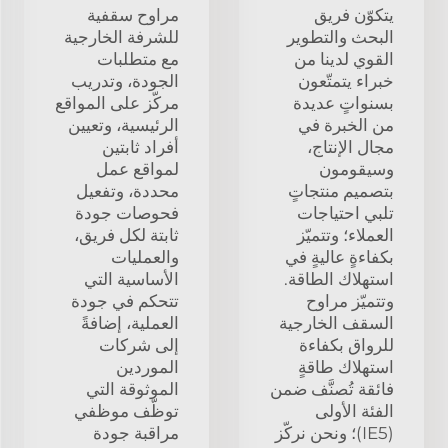
يتكوّن فريق
مراوح سقفية
البحث والتطوير
للشرفة الخارجية
القوي لدينا من
مع متطلبات
خبراء يتمتّعون
الجودة، وتدريب
بسنواتٍ عديدة
مركّز على المواقع
من الخبرة في
الرئيسية، وتعيين
مجال الإنتاج،
أفراد ثابتين
وسيقومون
لمواقع عمل
بتصميم منتجاتٍ
محددة، وتفعيل
تلبي احتياجات
فحوصات جودة
العملاء؛ وتتميّز
ثابتة لكل فريق،
بكفاءةٍ عاليةٍ في
والعمليات
استهلاك الطاقة.
الأساسية التي
وتتميّز مراوح
تتحكم في جودة
السقف الخارجية
العملية، إضافةً
للرواق بكفاءة
إلى شركات
استهلاك طاقةٍ
الموردين
فائقة تُصنَّف ضمن
الموثوقة التي
الفئة الأولى
توظّف موظفي
(IE5)؛ ونحن نركّز
مراقبة جودة