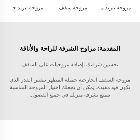
مروحة تبريد مباشرة من المصنع، شفرات من النيلون، محرك 380 فولت، مناسبة لاستخدامها في مستودعات الألبان، مثبتة على الجدران لتبريد مزارع الأبقار
مروحة سقف تجارية فاخرة عالية الكمية ومنخفضة السرعة HVLS مصنوعة من سبيكة الألمنيوم لمطاعم وفنادق، جهد 380V
مروحة تبريد حائطية قطرها 1380 ملم لمزارع الأبقار والأغنام والمزارع الداجنة مروحة تهوية مصنعية
المقدمة: مراوح الشرفة للراحة والأناقة
تحسين شرفتك بإضافة مروحيات على السقف
مروحة السقف الخارجية جميلة المظهر بنفس القدر الذي
تكون فيه مفيدة. يمكن أن يجعلك اختيار المروحة المناسبة
تتمتع بشرفة منزلك في جميع الفصول.