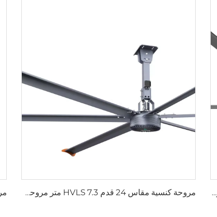
مروحة سقف ذات 6 شفرات للاستخدام المنزلي مروحة تجارية لمكتب وغرفة المعيشة بمروحة سقف LED
مروحة كنسية مقاس 24 قدم HVLS 7.3 متر مروحة سقف صناعية كهربائية كبيرة للتهوية