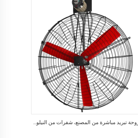
مروحة تبريد مباشرة من المصنع، شفرات من النيلون، محرك 380 فولت، مناسبة لاستخدامها في مستودعات الألبان، مثبتة على الجدران لتبريد مزارع الأبقار