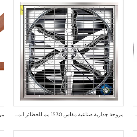
 مصنع عالي الجودة 950 مم مروحة تهوية جدارية دائرية لمزرعة الأبقار
مروحة جدارية صناعية مقاس 1530 مم للحظائر المغلفة بالزنك والمصنوعة من الفولاذ المقاوم للصدأ