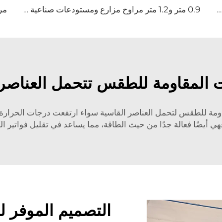
مروحة سقف تجارية فاخرة عالية الكمية ومنخفضة السرعة HVLS مصنوعة من سبيكة الألمنيوم لمطاعم وفنادق، جهد 380V
0.9 متر و1.2 متر مراوح مزارع ومستودعات صناعية ذات جودة عالية للمصانع والمطاعم والفنادق
ت المقاومة للطقس تتحمل العناصر 
مة للطقس لتحمل العناصر القاسية سواء ارتفعت درجات الحرارة أو
فهي أيضًا فعالة جدًا من حيث الطاقة، مما يساعد في تقليل فواتير الك
التصميم الموفر ل