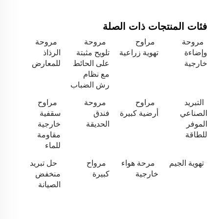
فئات المنتجات ذات الصلة
مروحة
مراوح
مروحة
مروحة
وإضاءة
تهوية زراعية
تلويح مثبتة
الرذاذ
خارجية
على الحائط
للمعارض
مع نظام
رش الضباب
التبريد
مراوح
مروحة
مراوح
الصناعي
أرضية كبيرة
فندق
سقفية
الموفر
الحديقة
خارجية
للطاقة
مقاومة
للماء
تهوية الجيم
مرحة هواء
مرواح
حل تبريد
خارجية
كبيرة
منخفض
الصيانة