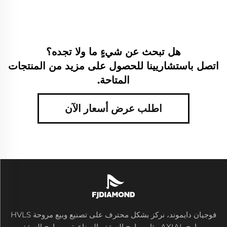
هل تبحث عن شيءٍ ما ولا تجده؟
اتصل باستشاريينا للحصول على مزيد من المنتجات
المتاحة.
اطلب عرض أسعار الآن
فوجيان دايموند، نركز بشكل محترف على تصنيع وبيع مروحة HVLS
ومراوح AXIAL مثل مراوح السقف الصناعية، ومراوح السقف