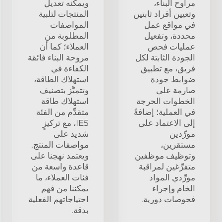
مراوح البناء،
ويمكنه تعديل
وتعيين أفراد ثابتين
المنتجات لتلبية
في مواقع عمل
المواصفات
محددة، وتفعيل
المطلوبة من
عمليات فحص
العملاء؛ كما أن
الجودة الثابتة لكل
مروحة البناء فائقة
فريق، مع تطبيق
الكفاءة في
ضوابط جودة
استهلاك الطاقة،
صارمة على
وتتميَّز بتصنيف
الخطوات الحرجة
استهلاك طاقة
في العملية؛ إضافةً
متقدِّم من الفئة
إلى الاعتماد على
IE5، مع تركيزٍ
مورِّدين
شديد على
مستقرين،
مواصفات المنتج.
وتوظيف موظفين
ويعتمد نهجنا على
متفرِّغين لمراقبة
قاعدة واسعة من
مورِّدي المواد
فئات العملاء، ما
الخام وإجراء
يمكننا من فهم
فحوصات دورية.
احتياجاتهم الفعلية
بدقة.