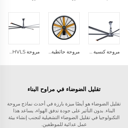
مروحة كنسية مقاس 24 قدم HVLS 7.3 متر مروحة سقف صناعية كهربائية كبيرة للتهوية
مروحة حائطية بسرعة عالية مراوح صناعية مستقرة على الحائط بسرعة عالية لمخازن المستودعات
مروحة HVLS بطول 24 قدمًا (7.3 متر) كبيرة الحجم، مروحة سقف صناعية كهربائية لمزارع الأبقار والمستودعات
تقليل الضوضاء في مراوح البناء
تقليل الضوضاء هو أيضًا ميزة بارزة في أحدث نماذج مروحة
البناء. بدون التأثير على جودة تدفق الهواء، يساعد هذا
التكنولوجيا في تقليل الضوضاء التشغيلية لتجنب إنشاء بيئة
عمل عدائية للموظفين.