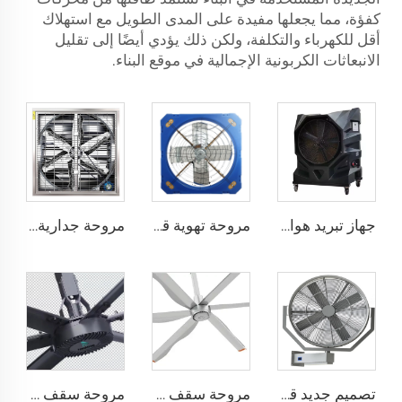
كفؤة، مما يجعلها مفيدة على المدى الطويل مع استهلاك
أقل للكهرباء والتكلفة، ولكن ذلك يؤدي أيضًا إلى تقليل
الانبعاثات الكربونية الإجمالية في موقع البناء.
جهاز تبريد هواء بخاري محمول صناعي بقوة 750 واط
مروحة تهوية قطرها 1.2 متر لمزرعة الأبقار مروحة استنزاف خضراء لمزرعة الأبقار مروحة استنزاف الحليب
مروحة جدارية صناعية مقاس 1530 مم للحظائر المغلفة بالزنك والمصنوعة من الفولاذ المقاوم للصدأ
تصميم جديد قطر 35 بوصة (0.9 متر) يمكن ضبط رش الهواء يمينًا ويسارًا، مروحة رذاذ صناعية للرذاذ والماء
مروحة سقف تجارية ذات شفرات من الألمنيوم بسرعات منخفضة قطرها 3.7 متر (12 قدمًا)، لون نحاسي فضي، مناسبة للفنادق
مروحة سقف صناعية كبيرة بطول 24 قدمًا (7.3 متر) لتوفير تهوية كبيرة في مستودعات الألبان