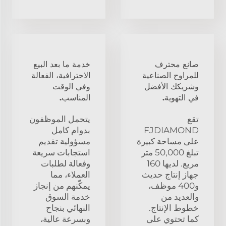
صانع محترف
خدمة ما بعد البيع
للمراوح الصناعية
الاحترافية، الفعالة
وشريكك الأفضل
وفي الوقت
في التهوية.
المناسب.
تقع
يتحمل الموظفون
FJDIAMOND
بدوام كامل
على مساحة كبيرة
مسؤولية تقديم
تبلغ 50,000 متر
استجابات سريعة
مربع. لديها 160
وفعالة لطلبات
جهاز إنتاج حديث
العملاء، مما
و400 موظف،
يمكّنهم من إنجاز
والعديد من
خدمة السوق
خطوط الإنتاج.
النهائي بنجاح
كما تحتوي على
وبسرعة عالية،