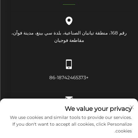
رقم 168، منطقة تيانبان الصناعية، بلدة سي بينغ، مدينة فوآن،
مقاطعة فوجيان
+86-18742465373
We value your privacy
[email protected]
We use cookies and similar tools to provide our services.
If you don't want to accept all cookies, click Personalize
cookies.