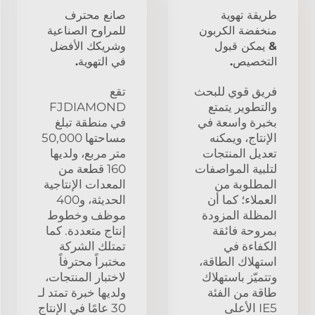
طريقة تهوية
صانع محترف
منخفضة الكربون
للمراوح الصناعية
& يمكن قبول
وشريكك الأفضل
التخصيص.
في التهوية.
فريق قوي للبحث
تقع
والتطوير يتمتع
FJDIAMOND
بخبرة واسعة في
في منطقة تبلغ
الإنتاج، ويمكنه
مساحتها 50,000
تعديل المنتجات
متر مربع، ولديها
لتلبية المواصفات
160 قطعة من
المطلوبة من
المعدات الإنتاجية
العملاء؛ كما أن
الحديثة، و400
المظلة المزودة
موظف وخطوط
بمروحة فائقة
إنتاج متعددة. كما
الكفاءة في
تمتلك الشركة
استهلاك الطاقة،
مختبراً محترفاً
وتتميّز باستهلاك
لاختبار المنتجات،
طاقة من الفئة
ولديها خبرة تمتد لـ
IE5 الأعلى
30 عامًا في الإنتاج