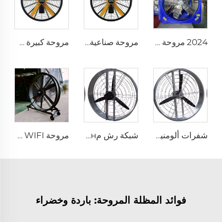
2024 مروحة تهوية باردة لبarn الأبقار بحجم كبير قطرها 1140 و1380 ملم
مروحة صناعية مثبتة على الحائط بقطر 47 بوصة وبمحرك PMSM نوع IE5 وجودة عالية
مروحة كبيرة سرعة عالية قابلة للتركيب على الجدار بأحجام 0.9 متر و1.2 متر للمصانع والتجارة
شفرات ألومنيوم وإطار من الصفيح المغلفن، مروحة تهوية لمزرعة الأبقار يمكن تعليقها أو تركيبها على الجدار بقطر 950mm
شبكة رش مцинية، سرعة 1400 دورة في الدقيقة، حجم كبير، قطر 950 ملم، مروحة معلقة مستديرة لاستخدامها في مستودعات الأبقار
مروحة FJDIAMOND WIFI قابلة للتحكم بالهاتف المحمول، مروحة قاعدة بارتفاع 1.5 متر و2 متر، قطر 80 بوصة، قابلة للحركة، هادئة، ارتفاع 2000 ملم، مصنوعة من الألمنيوم، مناسبة للملاعب والصالات الرياضية
فوائد المظلة المروحة: باردة وخضراء