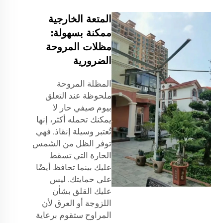
المتعة الخارجية
ممكنة بسهولة:
مظلات المروحة
الضرورية
المظلة المروحة
ملحوظة عند التعلق
بيوم صيفي حار لا
يمكنك تحمله أكثر، إنها
تُعتبر وسيلة إنقاذ. فهي
توفر الظل من الشمس
الحارة التي تسقط
عليك بينما تحافظ أيضًا
على حمايتك. ليس
عليك القلق بشأن
اللزوجة أو العرق لأن
المراوح ستقوم برعاية