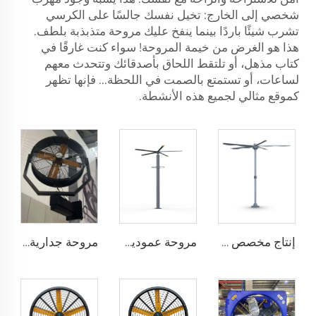
شخصي إلى الخارج: تخيل نفسك جالسًا على الكرسي
تشرب شيئًا باردًا بينما ينفخ عليك مروحة متذبذبة بلطف.
هذا هو الغرض من خيمة المروحة! سواء كنت غارقًا في
كتاب مذهل، أو تلتقط اللحاق بأصدقائك وتتحدث معهم
لساعات، أو تستمتع بالصمت في اللحظة... فإنها تظهر
كموقع مثالي لجميع هذه الأنشطة.
إنتاج مخصص بمروحة عملاقة ذات حجم كبير وسرعة منخفضة قطرها 16 قدم (5 أمتار) ومزودة بمحرك PMSM
مروحة عمودية عملاقة بمحرك Pmsm بطول 12 قدمًا و3.7 مترًا مزودة برذاذ عالي السرعة ومروحة ضباب عمودية
مروحة جدارية رذاذ ماء شائعة البيع مع التحكم عن بعد، قطر 35 بوصة، مروحة تبريد رذاذ متذبذبة