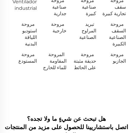
مروحة
مروحة
مروحة
Ventilador
سقف
صناعية
صناعية
industrial
تجارية كبيرة
كبيرة
جدارية
مروحة
تبريد
مروحة
مروحة
السقف
المراوح
خارجية
استوديو
الصناعية
الصناعية
اللياقة
الكبيرة
البدنية
مروحة
مروحة
المروحة
مروحة
الجازبو
حديقة مثبتة
المقاومة
المستودع
على الحائط
للماء للخارج
هل تبحث عن شيءٍ ما ولا تجده؟
اتصل باستشاريينا للحصول على مزيد من المنتجات