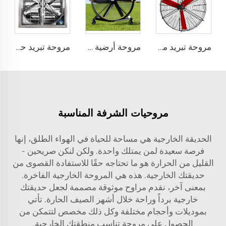
مروحة تبريد مباشرة من المصنع، شفرات من النيلون، محرك 380 فولت، مناسبة لاستخدامها في مستودعات الألبان، مثبتة على الجدران لتبريد مزارع الأبقار
مروحة أرضية قابلة للحركة FJDIAMOND قطرها 1.5 متر و2 متر (80 إنش)، يمكن التحكم بها عبر الـ WIFI، هادئة ومناسبة لصالات الجيم
مروحة تبريد حائطية قطرها 1380 ملم لمزارع الأبقار والأغنام والمزارع الداجنة مروحة تهوية مصنعية
مروحيات الشرفة المناسبة
الحديقة الخارجية هي مساحة للحياة في الهواء الطلق، إنها
فرصة سعيدة لمن يمتلك واحدة. ولكن لنكن صريحين -
القليل من الحرارة هو ما تحتاجه حقًا للاستفادة القصوى من
حديقتك الخارجية. هذه هي المروحة الخارجية الفاخرة.
بمعنى آخر، نقدم مراوح موثوقة مصممة لجعل حديقتك
خارجية برداً وراحة خلال أشهر الصيف الحارة. تأتي
بموديلات وأحجام مختلفة وكل ذلك مخصص لتتمكن من
الحصول على مروحة تناسب منطقتك الخارجية.