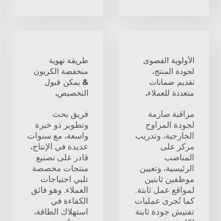
الأولوية القصوى
طريقة تهوية
لجودة المنتج،
منخفضة الكربون
تقديم ضمانات
& يمكن قبول
متعددة للعملاء.
التخصيص.
مراقبة صارمة
فريق بحث
لجودة المراوح
وتطوير ذو خبرة
الخارجية، وتدريب
واسعة، مع سنوات
مركز على
عديدة في الإنتاج،
المناصب
قادر على تصنيع
الرئيسية، وتعيين
منتجات مخصصة
موظفين ثابتين
تلبي احتياجات
لمواقع عمل ثابتة.
العملاء. وهو فائق
كما تُجرى عمليات
الكفاءة في
تفتيش جودة ثابتة
استهلاك الطاقة،