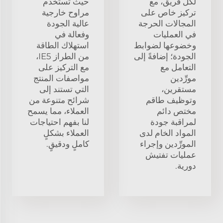
لكل فريق، مع
حيث تُستخدم
تركيز خاص على
مراوح خارجية
المجالات الحرجة
عالية الجودة
في العمليات
وفعالة في
وخضوعها لضوابط
استهلاك الطاقة
الجودة؛ إضافةً إلى
من الطراز IE5،
التعامل مع
مع التركيز على
مورِّدين
مواصفات المنتج
مستقرين،
التي تستند إلى
وتوظيف طاقم
شرائح متنوعة من
مختص دائم
العملاء، مما يسمح
لمراقبة جودة
لنا بفهم احتياجات
المواد الخام لدى
العملاء بشكلٍ
المورِّدين وإجراء
كاملٍ ودقيقٍ.
عمليات تفتيش
دورية.