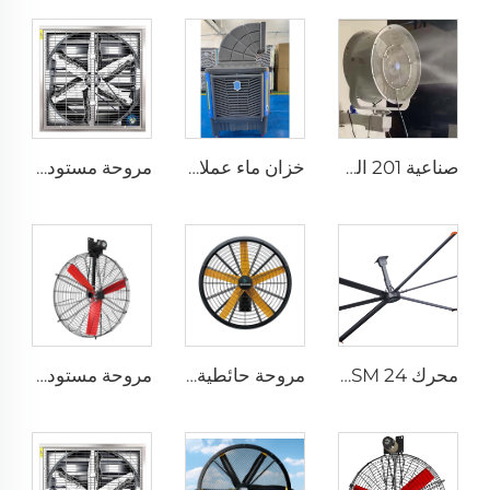
صناعية 201 الفولاذ المقاوم للصدأ أفضل مجموعة مروحة جدارية ضبابية مع ماء ارتفاع درجة الحرارة المنخفض 24 28 32 36 إنش مروحة جدارية رذاذ
خزان ماء عملاق قابل للحركة من نوع محوري سعة 300 لتر مصنوع من مادة البولي بروبلين الجديدة بنسبة 100% للاستخدام في الهواء الطلق
مروحة مستودع الأبقار قطرها 1100 ملم معلقة للتهوية والتبريد مع تدفق هواء كبير ومروحة طرد مركزية سلبية للمزارع
محرك IE5 PMSM 24 قدم مروحة HVLS الكهربائية الكبيرة سعة 7.3 متر لمصانع الألبان الصناعية مروحة سقف كبيرة لمستودعات الجهد 380 فولت
مروحة حائطية بسرعة عالية مراوح صناعية مستقرة على الحائط بسرعة عالية لمخازن المستودعات
مروحة مستودعات للأبقار، توفر راحة الحيوانات، تهوية وتبريد للمزارع والأماكن الصناعية، معلقة على السقف