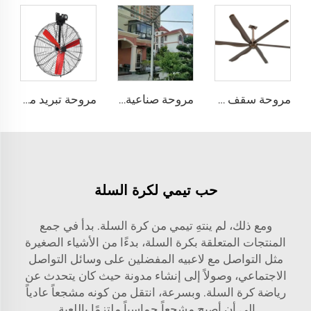
مروحة سقف تجارية فاخرة عالية الكمية ومنخفضة السرعة HVLS مصنوعة من سبيكة الألمنيوم لمطاعم وفنادق، جهد 380V
مروحة صناعية حلزونية HVLS قطرها 16 قدم و24 قدم بمحرك PMSM ذو تدفق هواء عالي الجهد 220 فولت، نوع مروحة العمود الرأسية الحرة
مروحة تبريد مباشرة من المصنع، شفرات من النيلون، مناسبة لاستخدامها في مستودعات الألبان ومزارع الأبقار، مروحة صناعية للتهوية
حب تيمي لكرة السلة
ومع ذلك، لم ينتهِ تيمي من كرة السلة. بدأ في جمع
المنتجات المتعلقة بكرة السلة، بدءًا من الأشياء الصغيرة
مثل التواصل مع لاعبيه المفضلين على وسائل التواصل
الاجتماعي، وصولاً إلى إنشاء مدونة حيث كان يتحدث عن
رياضة كرة السلة. وبسرعة، انتقل من كونه مشجعاً عادياً
إلى أن أصبح مشجعاً حماسياً ملتزمًا باللعبة.