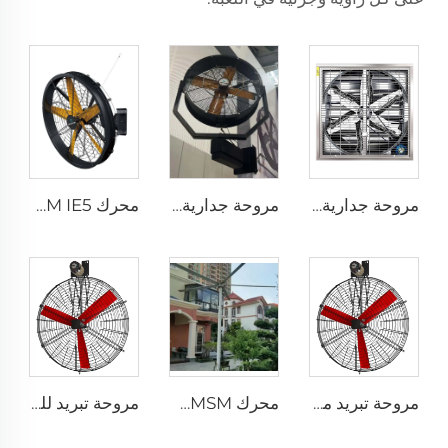
مروحة جدارية صناعية مقاس 1530 مم للحظائر المغلفة بالزنك والمصنوعة من الفولاذ المقاوم للصدأ
مروحة جدارية رذاذ ماء شائعة البيع مع التحكم عن بعد، قطر 35 بوصة، مروحة تبريد رذاذ متذبذبة
محرك PMSM IE5 عالي الجودة قطر 47 بوصة لمروحة صناعية كبيرة للمصانع والمطاعم والفنادق بجهد 220 فولت
مروحة تبريد مباشرة من المصنع، شفرات من النيلون، محرك 380 فولت، مناسبة لاستخدامها في مستودعات الألبان، مثبتة على الجدران لتبريد مزارع الأبقار
محرك PMSM داخلي وخارجي بطول 10 أقدام و24 قدمًا، درجة حماية IP66، مروحة كمية كبيرة من الهواء بسرعة منخفضة
مروحة تبريد للمزارع الداجنة ومروحة تهوية