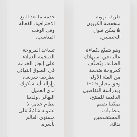
طريقة تهوية
خدمة ما بعد البيع
منخفضة الكربون
الاحترافية، الفعالة
& يمكن قبول
وفي الوقت
التخصيص.
المناسب.
وهو يتمتّع بكفاءة
تساعد المروحة
عالية في استهلاك
الضخمة العملاء
الطاقة، ويُصنَّف
على إنجاز الخدمة
كمروحة ضخمة
في السوق النهائي
من الفئة الأولى
بطريقة سريعة،
وفق معيار IEC5.
وإزالة أية شكوك
وبدراسة التفاصيل
لدى العميل
الدقيقة للمنتج،
النهائي. ولدينا
يمكننا تقييم
نظام خدمةٍ لا
متطلبات
تشوبه شائبةٌ على
المستخدمين
مستوى العالم
بدقة.
بأسره.