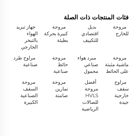
فئات المنتجات ذات الصلة
مروحة
بديل
مروحة
جهاز تبريد
للخارج
اقتصادي
كبيرة بحركة
الهواء
للتكييف
بطيئة
بالتبخر
الخارجي
مروحة
مبرد هواء
مروحة
مراوح طرد
ماشية مثبتة
صناعي
حائط
صناعية
على الحائط
محمول
صناعية
مراوح
أفضل
مروحة
مروحة
سقف
مروحة
تمارين
السقف
خارجية
HVLS
صامتة
الصناعية
جيدة
للصالات
الكبيرة
الرياضية