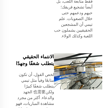
فقط متابعة اللعب، بل
أيضاً تشجيع فريقك؛
حبهم ودعمهم حتى
خلال الصعوبات. علم
تيمي أن المشجعين
الحقيقيين يشملون حب
اللعبة وكذلك الولاء.
الانتماء الحقيقي
يتطلب شغفًا وجهدًا
لخص القول، أن تكون
متابعًا وفياً مثل تيمي
يتطلب شغفًا كبيرًا
ولكن也需要 الجهد
والدعاء. أكثر من مجرد
مشاهدة المباريات، فهو