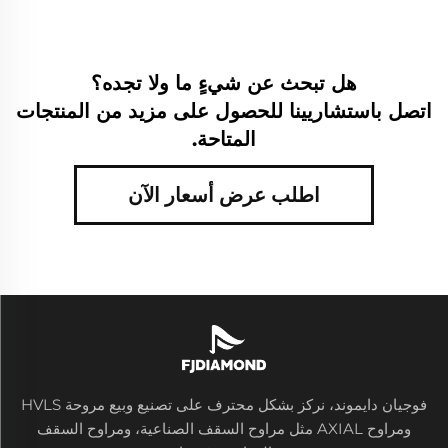
هل تبحث عن شيءٍ ما ولا تجده؟
اتصل باستشاريينا للحصول على مزيد من المنتجات
المتاحة.
اطلب عرض أسعار الآن
فوجيان دايموند، نركز بشكل محترف على تصنيع وبيع مروحة HVLS
ومراوح AXIAL مثل مراوح السقف الصناعية، ومراوح السقف