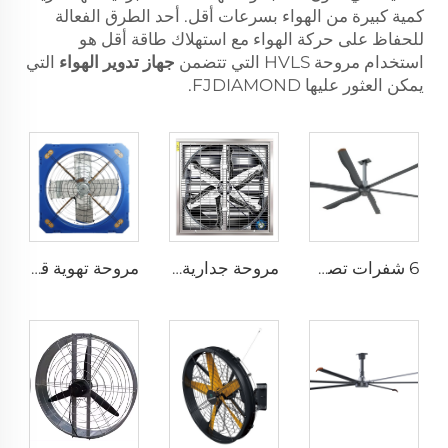
كمية كبيرة من الهواء بسرعات أقل. أحد الطرق الفعالة
للحفاظ على حركة الهواء مع استهلاك طاقة أقل هو
استخدام مروحة HVLS التي تتضمن
جهاز تدوير الهواء
التي
يمكن العثور عليها FJDIAMOND.
6 شفرات تصميم جديد مروحة سقف تجارية بمحرك AC
مروحة جدارية صناعية مقاس 1530 مم للحظائر المغلفة بالزنك والمصنوعة من الفولاذ المقاوم للصدأ
مروحة تهوية قطرها 1.2 متر لمزرعة الأبقار مروحة استنزاف خضراء لمزرعة الأبقار مروحة استنزاف الحليب