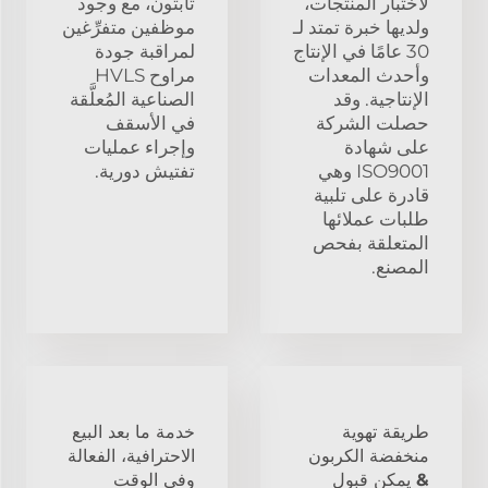
لاختبار المنتجات،
ثابتون، مع وجود
ولديها خبرة تمتد لـ
موظفين متفرِّغين
30 عامًا في الإنتاج
لمراقبة جودة
وأحدث المعدات
مراوح HVLS
الإنتاجية. وقد
الصناعية المُعلَّقة
حصلت الشركة
في الأسقف
على شهادة
وإجراء عمليات
ISO9001 وهي
تفتيش دورية.
قادرة على تلبية
طلبات عملائها
المتعلقة بفحص
المصنع.
طريقة تهوية
خدمة ما بعد البيع
منخفضة الكربون
الاحترافية، الفعالة
& يمكن قبول
وفي الوقت