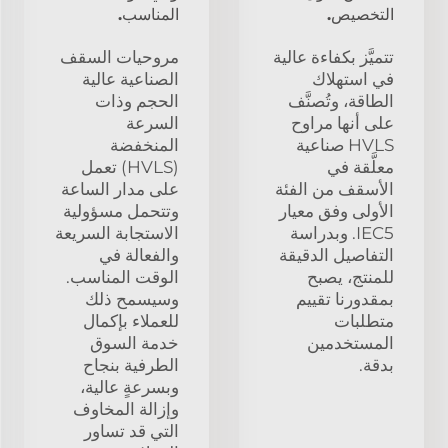
التخصيص.
المناسب.
تتميَّز بكفاءة عالية
مروحيات السقف
في استهلاك
الصناعية عالية
الطاقة، وتُصنَّف
الحجم وذات
على أنها مراوح
السرعة
HVLS صناعية
المنخفضة
معلَّقة في
(HVLS) تعمل
الأسقف من الفئة
على مدار الساعة
الأولى وفق معيار
وتتحمل مسؤولية
IEC5. وبدراسة
الاستجابة السريعة
التفاصيل الدقيقة
والفعالة في
للمنتج، يصبح
الوقت المناسب.
بمقدورنا تقييم
وسيسمح ذلك
متطلبات
للعملاء بإكمال
المستخدمين
خدمة السوق
بدقة.
الطرفية بنجاح
وبسرعةٍ عالية،
وإزالة المخاوف
التي قد تساور