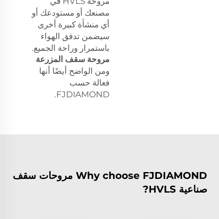
مروحة HVLS في
مصنعك أو مستودعك أو
أي منشأة كبيرة أخرى
سيضمن تدفق الهواء
باستمرار وراحة الجميع.
مروحة سقف المزرعة
ومن الواضح أيضًا أنها
فعالة حسب
FJDIAMOND.
Why choose FJDIAMOND مروحات سقف
صناعية HVLS?