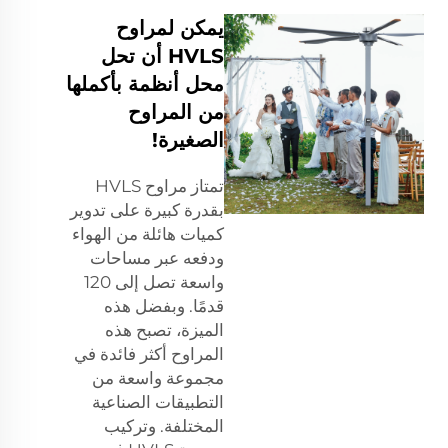
يمكن لمراوح
HVLS أن تحل
محل أنظمة بأكملها
من المراوح
الصغيرة!
تمتاز مراوح HVLS
بقدرة كبيرة على تدوير
كميات هائلة من الهواء
ودفعه عبر مساحات
واسعة تصل إلى 120
قدمًا. وبفضل هذه
الميزة، تصبح هذه
المراوح أكثر فائدة في
مجموعة واسعة من
التطبيقات الصناعية
المختلفة. وتركيب