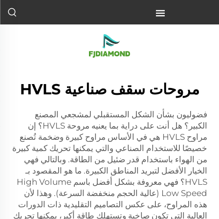
مروحات سقف صناعية HVLS
فضوليون بشأن الشكل المستقبلي لمشجعي المصنع
الكبير؟ هل أنت على دراية بما يعنيه مروحة HVLS؟ إن
مراوح HVLS هي في الأساس مراوح كبيرة وضخمة تُصنع
خصيصًا للاستخدام الصناعي والتي يمكنها تحريك كمية كبيرة
من الهواء باستخدام قدر ضئيل من الطاقة. وبالتالي فهي
الخيار الأفضل لتبريد المناطق الكبيرة. ما هو المقصود بـ
HVLS؟ فهي معروفة بشكل أفضل باسم High Volume
Low Speed (عالية الحجم منخفضة السرعة). وهذا لأن
هذه المراوح، على عكس التصاميم التقليدية ذات الدورات
العالية التي تكون صاخبة وتستهلك طاقة أكبر، يمكنها تحريك