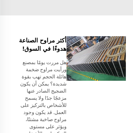
أكثر مراوح الصناعة
هدوءًا في السوق!
هل مررت يومًا بمصنع
ورأيت مراوح ضخمة
هائلة الحجم تهب بقوة
شديدة؟ يمكن أن يكون
الضجيج الصادر عنها
مزعجًا جدًا ولا يسمح
للأشخاص بالتركيز على
العمل. قد يكون وجود
مراوح صاخبة مشتتًا،
ويؤثر على مستوى