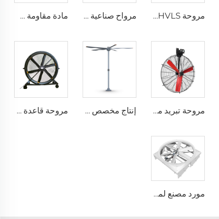
مروحة HVLS بطول 24 قدمًا (7.3 متر) كبيرة الحجم، مروحة سقف صناعية كهربائية لمزارع الأبقار والمستودعات
مرواح صناعية مثبتة على الحائط بسرعة عالية جودة عالية مع محرك 220 فولت لمصانع المستشفيات والمطاعم والمزارع والفنادق
مادة مقاومة طويلة الأمد بسعر مصنع عالي الجودة 950 مم مروحة تهوية جدارية دائرية لمزرعة الأبقار
مروحة تبريد مباشرة من المصنع، شفرات من النيلون، مناسبة لاستخدامها في مستودعات الألبان ومزارع الأبقار، مروحة صناعية للتهوية
إنتاج مخصص بمروحة عملاقة ذات حجم كبير وسرعة منخفضة قطرها 16 قدم (5 أمتار) ومزودة بمحرك PMSM
مروحة قاعدة بقطر 80 بوصة، قابلة للحركة، هادئة، ارتفاع 2000 ملم، مناسبة للاستخدام في المنازل والمرافق الصناعية والمطاعم، تعمل بجهدين 220 فولت/380 فولت، مصنوعة من الألمنيوم
مورد مصنع لمراوح تدوير حجم 72 إنش نظام تهوية توفير طاقة لمزرعة الماشية