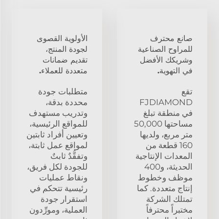
صانع محترف
الأولوية القصوى
للمراوح الصناعية
لجودة المنتج،
وشريكك الأفضل
تقديم ضمانات
في التهوية.
متعددة للعملاء.
تقع
متطلبات جودة
FJDIAMOND
محددة بدقة،
في منطقة تبلغ
وتدريب مستهدف
مساحتها 50,000
للمواقع الرئيسية،
متر مربع، ولديها
وتعيين أفراد ثابتين
160 قطعة من
لمواقع عمل ثابتة،
المعدات الإنتاجية
وتفقُّدٌ ثابتٌ
الحديثة، و400
للجودة لكل فريق،
موظف وخطوط
ونقاط عمليات
إنتاج متعددة. كما
رئيسية تتحكم في
تمتلك الشركة
استقرار جودة
مختبراً محترفاً
العملية، ومورِّدون