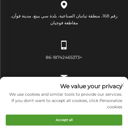
رقم 168، منطقة تيانبان الصناعية، بلدة سي بينغ، مدينة فوآن،
مقاطعة فوجيان
+86-18742465373
We value your privacy
[email protected]
We use cookies and similar tools to provide our services.
If you don't want to accept all cookies, click Personalize
cookies.
حقوق النسخ محفوظة © شركة فوجيان دايموند للتجهيزات الكهربائية
Accept all
والميكانيكية المحدودة. جميع الحقوق محفوظة
سياسة الخصوصية