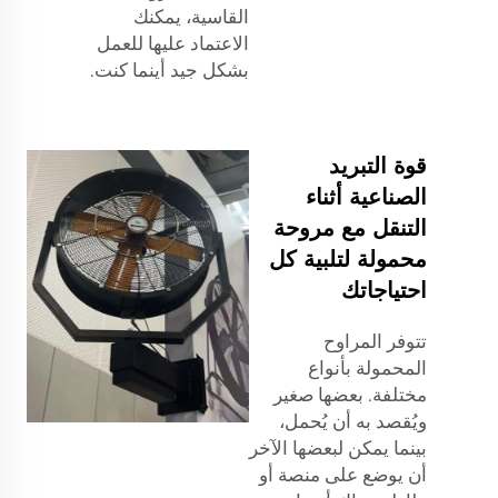
القاسية، يمكنك
الاعتماد عليها للعمل
بشكل جيد أينما كنت.
قوة التبريد
الصناعية أثناء
التنقل مع مروحة
محمولة لتلبية كل
احتياجاتك
تتوفر المراوح
المحمولة بأنواع
مختلفة. بعضها صغير
ويُقصد به أن يُحمل،
بينما يمكن لبعضها الآخر
أن يوضع على منصة أو