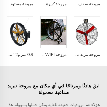
مروحة سقف صناعية كبيرة بطول 24 قدمًا (7.3 متر) لتوفير تهوية كبيرة في مستودعات الألبان
مروحة كبيرة سرعة عالية قابلة للتركيب على الجدار بأحجام 0.9 متر و1.2 متر للمصانع والتجارة
مروحة مستودعات للأبقار، توفر راحة الحيوانات، تهوية وتبريد للمزارع والأماكن الصناعية، معلقة على السقف
مروحة تبريد مباشرة من المصنع، شفرات من النيلون، محرك 380 فولت، مناسبة لاستخدامها في مستودعات الألبان، مثبتة على الجدران لتبريد مزارع الأبقار
مروحة FJDIAMOND WIFI قابلة للتحكم بالهاتف المحمول، مروحة قاعدة بارتفاع 1.5 متر و2 متر، قطر 80 بوصة، قابلة للحركة، هادئة، ارتفاع 2000 ملم، مصنوعة من الألمنيوم، مناسبة للملاعب والصالات الرياضية
0.9 متر و1.2 متر مراوح مزارع ومستودعات صناعية ذات جودة عالية للمصانع والمطاعم والفنادق
ابقَ هادئًا ومرتاحًا في أي مكان مع مروحة تبريد
صناعية محمولة
هؤلاء هم مروحيات خفيفة للغاية يمكن حملها بسهولة. هذا