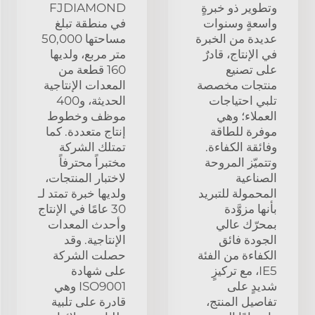
وتطوير ذو خبرةٍ
FJDIAMOND
واسعةٍ وسنوات
في منطقة تبلغ
عديدة من الخبرة
مساحتها 50,000
في الإنتاج، قادرٌ
متر مربع، ولديها
على تصنيع
160 قطعة من
منتجات مخصصة
المعدات الإنتاجية
تلبي احتياجات
الحديثة، و400
العملاء؛ وهي
موظف وخطوط
موفرة للطاقة
إنتاج متعددة. كما
وفائقة الكفاءة.
تمتلك الشركة
وتتميّز المروحة
مختبراً محترفاً
الصناعية
لاختبار المنتجات،
المحمولة للتبريد
ولديها خبرة تمتد لـ
بأنها مزوَّدة
30 عامًا في الإنتاج
بمحرّك عالي
وأحدث المعدات
الجودة فائق
الإنتاجية. وقد
الكفاءة من الفئة
حصلت الشركة
IE5، مع تركيزٍ
على شهادة
شديدٍ على
ISO9001 وهي
تفاصيل المنتج،
قادرة على تلبية