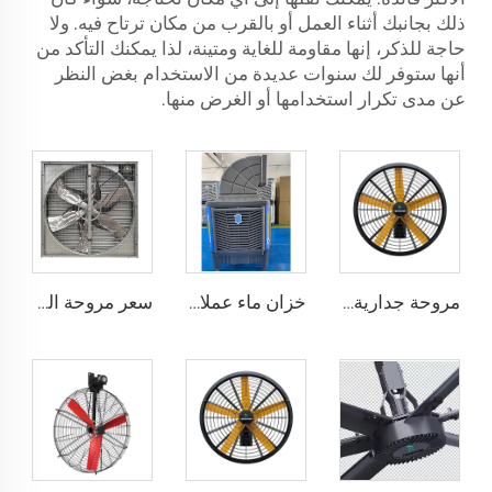
ذلك بجانبك أثناء العمل أو بالقرب من مكان ترتاح فيه. ولا
حاجة للذكر، إنها مقاومة للغاية ومتينة، لذا يمكنك التأكد من
أنها ستوفر لك سنوات عديدة من الاستخدام بغض النظر
عن مدى تكرار استخدامها أو الغرض منها.
مروحة جدارية كبيرة بقياس 0.9 متر و1.2 متر ذات جودة عالية لمخازن البضائع، محرك بجهد 220 فولت مخصص للمرافق الصناعية والمطاعم والمزارع والفنادق
خزان ماء عملاق قابل للحركة من نوع محوري سعة 300 لتر مصنوع من مادة البولي بروبلين الجديدة بنسبة 100% للاستخدام في الهواء الطلق
سعر مروحة التهوية والإستنزاف الصناعية لمناجم البيوت الزراعية ومزارع الدواجن والدواجن