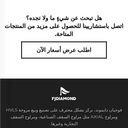
هل تبحث عن شيءٍ ما ولا تجده؟
اتصل باستشاريينا للحصول على مزيد من المنتجات
المتاحة.
اطلب عرض أسعار الآن
فوجيان دايموند، نركز بشكل محترف على تصنيع وبيع مروحة HVLS
ومراوح AXIAL مثل مراوح السقف الصناعية، ومراوح السقف
التجارية وغيرها.