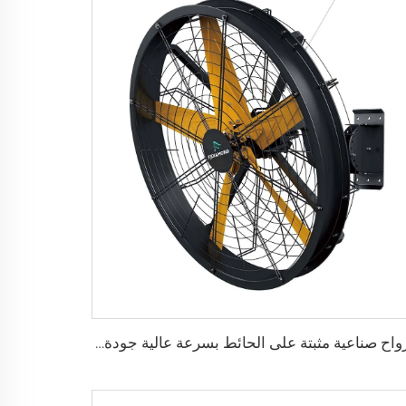
مرواح صناعية مثبتة على الحائط بسرعة عالية جودة عالية مع محرك 220 فولت لمصانع المستشفيات والمطاعم والمزارع والفنادق