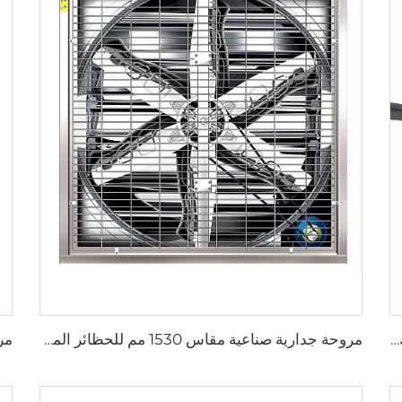
6 شفرات تصميم جديد مروحة سقف تجارية بمحرك AC
مروحة جدارية صناعية مقاس 1530 مم للحظائر المغلفة بالزنك والمصنوعة من الفولاذ المقاوم للصدأ