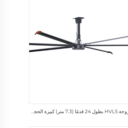
مروحة HVLS بطول 24 قدمًا (7.3 متر) كبيرة الحجم، مروحة سقف صناعية كهربائية لمزارع الأبقار والمستودعات