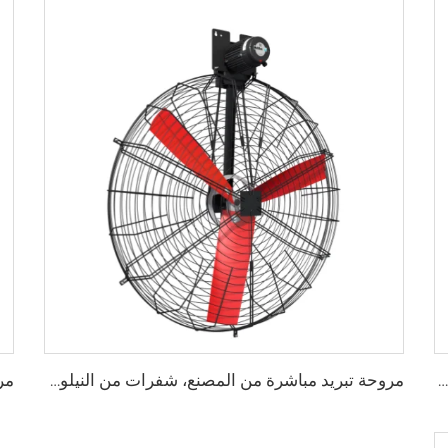
مروحة قاعدة بقطر 80 بوصة، قابلة للحركة، هادئة، ارتفاع 2000 ملم، مناسبة للاستخدام في المنازل والمرافق الصناعية والمطاعم، تعمل بجهدين 220 فولت/380 فولت، مصنوعة من الألمنيوم
مروحة تبريد مباشرة من المصنع، شفرات من النيلون، مناسبة لاستخدامها في مستودعات الألبان ومزارع الأبقار، مروحة صناعية للتهوية