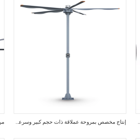
 مصنع عالي الجودة 950 مم مروحة تهوية جدارية دائرية لمزرعة الأبقار
إنتاج مخصص بمروحة عملاقة ذات حجم كبير وسرعة منخفضة قطرها 16 قدم (5 أمتار) ومزودة بمحرك PMSM