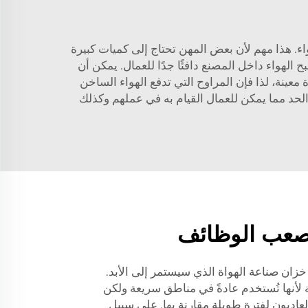
ح صناعة FJDIAMOND رائعة في تحريك أطنان من الهواء. هذا مهم لأن بعض المهن تحتاج إلى كميات كبيرة
ح الهواء داخل المصنع دافئًا جدًا للعمال. يمكن أن
عينة، لذا فإن المراوح التي تدفع الهواء الساخن
الحد مما يمكن للعمال القيام به في عملهم وكذلك
أصعب الوظائف
زان صناعة الهواة الذي سيستمر إلى الأبد.
ة لأنها تُستخدم عادةً في مناطق سريعة ولكن
لعاديون لفترة طويلة مقارنة بها. على سبيل