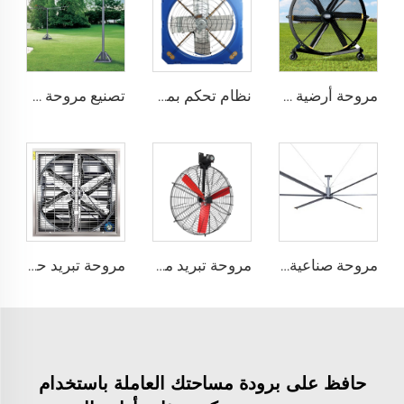
مروحة أرضية قابلة للحركة FJDIAMOND قطرها 1.5 متر و2 متر (80 إنش)، يمكن التحكم بها عبر الـ WIFI، هادئة ومناسبة لصالات الجيم
نظام تحكم بمراوح تهوية لتبريد الماشية في مزارع الدواجن ومروحة استخراج بلاستيكية
تصنيع مروحة ضخمة قطرها 16 قدم (5 أمتار) ذات حجم عالٍ وسرعة منخفضة من نوع المروحة المرفوعة على عمود
مروحة صناعية كبيرة الحجم بطول 24 قدم (7.3 متر) ذات محرك AC فعال من حيث الطاقة وصامتة وتوفّر هواء طبيعيًا
مروحة تبريد مباشرة من المصنع، شفرات من النيلون، مناسبة لاستخدامها في مستودعات الألبان ومزارع الأبقار، مروحة صناعية للتهوية
مروحة تبريد حائطية قطرها 1380 ملم لمزارع الأبقار والأغنام والمزارع الداجنة مروحة تهوية مصنعية
حافظ على برودة مساحتك العاملة باستخدام