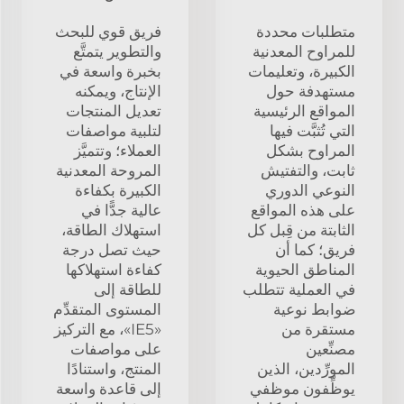
متطلبات محددة
فريق قوي للبحث
للمراوح المعدنية
والتطوير يتمتَّع
الكبيرة، وتعليمات
بخبرة واسعة في
مستهدفة حول
الإنتاج، ويمكنه
المواقع الرئيسية
تعديل المنتجات
التي تُثبَّت فيها
لتلبية مواصفات
المراوح بشكل
العملاء؛ وتتميَّز
ثابت، والتفتيش
المروحة المعدنية
النوعي الدوري
الكبيرة بكفاءة
على هذه المواقع
عالية جدًّا في
الثابتة من قِبل كل
استهلاك الطاقة،
فريق؛ كما أن
حيث تصل درجة
المناطق الحيوية
كفاءة استهلاكها
في العملية تتطلب
للطاقة إلى
ضوابط نوعية
المستوى المتقدِّم
مستقرة من
«IE5»، مع التركيز
مصنِّعين
على مواصفات
المورِّدين، الذين
المنتج، واستنادًا
يوظِّفون موظفي
إلى قاعدة واسعة