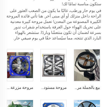
ستكون مناسبة تمامًا لك!
في يوم حار ورطب، غالبًا ما يكون من الصعب العثور على
الراحة داخل منزلك أو أي مبنى آخر. هنا تأتي فائدة المروحة
الكبيرة المصنوعة من المعدن! تعمل مروحة كبيرة معدنية
على تحريك الهواء حول الغرفة باستخدام شفرات تدور
بسرعة لضمان أن تكون منتعشًا وباردًا. ستشعر بالهواء
البارد الذي تنتجه، مما سيُساعد حقًا في يوم صيفي حار.
بيع بالجملة مروحة رذاذ ماء خارجية للاستخدام في المطاعم، تعمل بجهد 220 فولت، تبريد هوائي صيفي متذبذب
مروحة مستودع الأبقار قطرها 1100 ملم معلقة للتهوية والتبريد مع تدفق هواء كبير ومروحة طرد مركزية سلبية للمزارع
مروحة مزرعة دواجن زرقاء PE ومروحة استخراج لمزرعة الأبقار لتبريد مزارع الدواجن والماشية ومزرعة الألبان