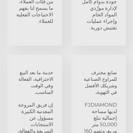
جودة بدوام كامل
من فئات العملاء،
لإدارة مورِّدي
ما يسمح لنا بفهم
المواد الخام
الاحتياجات الفعلية
وإجراء عمليات
للعملاء.
تفتيش دورية.
صانع محترف
خدمة ما بعد البيع
للمراوح الصناعية
الاحترافية، الفعالة
وشريكك الأفضل
وفي الوقت
في التهوية.
المناسب.
FJDIAMOND
إن فريق المروحة
لديها مساحة
المعدنية الكبيرة
إجمالية تبلغ
مسؤول عن
50,000 متر
الاستجابات
مربع، وتضم 160
السريعة والفعالة،