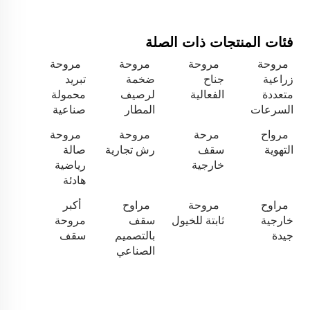
فئات المنتجات ذات الصلة
مروحة
مروحة
مروحة
مروحة
زراعية
جناح
ضخمة
تبريد
متعددة
الفعالية
لرصيف
محمولة
السرعات
المطار
صناعية
مرواح
مرحة
مروحة
مروحة
التهوية
سقف
رش تجارية
صالة
خارجية
رياضية
هادئة
مراوح
مروحة
مراوح
أكبر
خارجية
ثابتة للخيول
سقف
مروحة
جيدة
بالتصميم
سقف
الصناعي