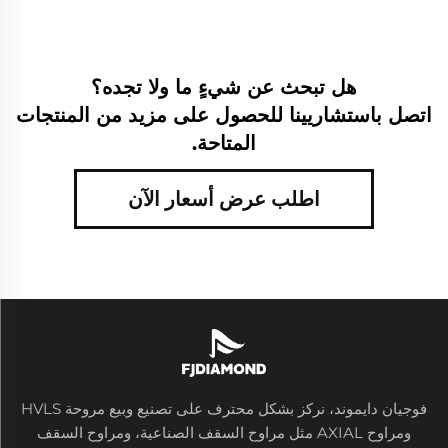
هل تبحث عن شيءٍ ما ولا تجده؟
اتصل باستشاريينا للحصول على مزيد من المنتجات
المتاحة.
اطلب عرض أسعار الآن
فوجيان دايموند، نركز بشكل محترف على تصنيع وبيع مروحة HVLS
ومراوح AXIAL مثل مراوح السقف الصناعية، ومراوح السقف