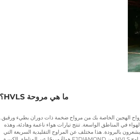
ما هي مروحة HVLS؟
 كبيرة أكتوبر 2023. يتكون مرواح الهجين الخاصة بك من مرواح ضخمة ذات دوران بطيء ورقيق.
اء في المناطق الواسعة. تنتج تيارات هواء ناعمة وهادئة، وهذه
شعرون بالبرودة. هذا مختلف عن المراوح التقليدية السريعة التي
قد تجفف الهواء مما يجعله غير مريح. توزع مراوح HVLS من FJDIAMOND هواءً مريحًا عبر المناطق الكبيرة