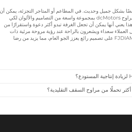
 FJDIAMOND مصممة أيضًا بشكل جميل وحديث. في المطاعم أو المتاجر التجزئة، يمكن أن
تساعد المراوح الساخنة حقًا في البيئة. تأتي مراوح dcMotors بمجموعة واسعة من التصاميم والألوان لكي
ا يعني أنها يمكن أن تجعل الغرفة تبدو أكثر دعوة واستقرارًا من
عل العملاء سعداء ويشعرون بالراحة عند رؤية مروحة مرئية ذات
جودة عالية. تحتوي مراوح HVLS من FJDIAMOND على تصميم رائع يعزز الجو العام، مما يزيد من رضا