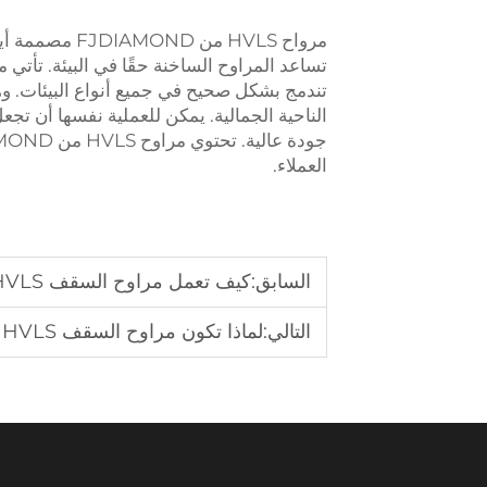
مرواح HVLS من
تندمج بشكل صحيح في جميع أنواع البيئات. وهذ
الناحية الجمالية. يمكن للعملية نفسها أن تج
العملاء.
السابق:
كيف تعمل مراوح السقف HVLS لزيادة إنتاجية المستودع؟
التالي:
لماذا تكون مراوح السقف HVLS أكثر تحملًا من مراوح السقف التقليدية؟