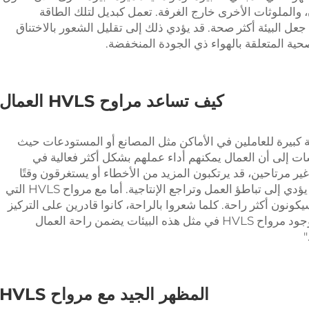
، والملوثات الأخرى خارج الغرفة. تعمل كبديل لتلك الطاقة
جعل البيئة أكثر صحة. قد يؤدي ذلك إلى تقليل الشعور بالاختناق
ية المتعلقة بالهواء ذي الجودة المنخفضة.
كيف تساعد مراوح HVLS العمال
من FJDIAMOND توفر قيمة كبيرة للعاملين في الأماكن مثل المصانع أو المستودعات حيث
ت إلى أن العمال يمكنهم أداء عملهم بشكل أكثر فعالية في
ر مرتاحين، قد يرتكبون المزيد من الأخطاء أو يستغرقون وقتًا
أطول لإكمال المهام المحددة. وهذا يمكن أن يؤدي إلى تباطؤ العمل وتراجع الإنتاجية. أما مع مرواح HVLS التي
كونون أكثر راحة. كلما شعروا بالراحة، كانوا قادرين على التركيز
على العمل وإتمام المزيد منه. وبالتالي، فإن وجود مرواح HVLS في مثل هذه البيئات يضمن راحة العمال
"
المظهر الجيد مع مرواح HVLS