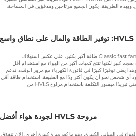
 وبهذه الطريقة، يكون الجميع مرتاحين ومدفؤين في المساحة،
 واسع
تستهلك مراوح HVLS التي اخترعتها شركة Classic fast fans طاقة أكبر بكثير، على عكس استهلاك
مراوح بحجم كبير لكنها تنتج كميات أكبر من الهواء مع استخدام أقل
وهذا يعني توفيرًا كبيرًا في فاتورة الكهرباء مع مرور الوقت. تدعم
ود أي شخص نحو أن يكون أكثر ودًا مع الطبيعة. استخدام طاقة أقل
قد يعني تلوثًا أقل، وهو أمر جيد لكوكبنا. هذا يعني تبريدًا ميسور التكلفة باستخدام مراوح HVLS من
مروحة HVLS لجودة هواء أفضل
وح FJDIAMOND HVLS جودة الهواء في المباني الكبيرة، وهو ما يُعد ميزة كبيرة أخرى. الآن تتفوّق