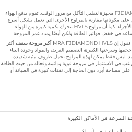
أخيرًا وليس آخرًا، فإن مروحة FJDIAMOND HVLS مجهزة لتقليل التآكل مع مرور الوقت. تقوم بدفع الهواء
على مكوناتها مقارنة بالمراوح الأخرى التي تعمل بشكل أسرع.
وبذلك، يُقلل من احتمال الحاجة إلى استبدال الأجزاء. كما أن مراوح HVLS تتحرك بكمية كبيرة من الهواء
ساعد في خفض فواتير الطاقة ولكن أيضًا يمدد عمر المروحة.
MRA FJDIAMON
أكبر مروحة سقف
أكثر
مها وسرعتها الكبيرة، التصميم الفريد، والمواد وجودة البناء
لى الأبد. ليس فقط يمكن لهذه المراوح تحمل ظروف بيئية شديدة
يرغب في الاستثمار في مروحة قوية ودائمة وفعالة من حيث الطاقة
HV يعني أنك ستحصل على مساحة أبرد دون الحاجة إلى نفقات كبيرة في الصيانة أو
ة السرعة في الأماكن الكبيرة
بريد الصناعية في آسيا؟