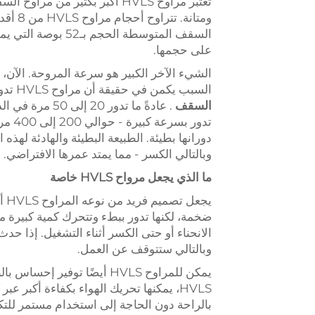
تُعتبر مراوح HVLS أكبر بكثير م
السقف المتوسطة الح
على حجمها.
السبب يكمن في حقيقة أن مراوح HVLS تدور بسرعات منخفضة جدًا مقارنة بالمراوح التقليدية
السقف
. عادةً ما تدو
دورانها بطيئة. الطبيعة البطيئة والهادئة لهذه
وبالتالي الكسر - مما يمتد عمرها الافتراضي.
ما الذي يجعل مرواح HVLS خاصة
يج
ضخمة، لكنها تدور ببطء وتتحرك كمية كبيرة م
الانحناء أو حتى الكسر أثناء التشغيل. إذا حد
وبالتالي ستتوقف عن العمل.
يمكن للمراوح HVLS أيضًا تو
HVLS، يمكنها تحريك الهواء بكفاءة أكبر 
بالراحة دون الحاجة إلى استخدام مستمر للتك