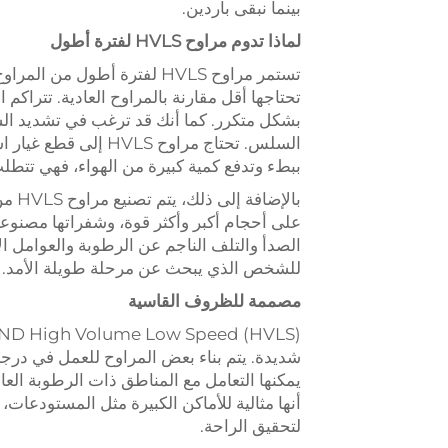
بينما نبقى باردين.
لماذا تدوم مراوح HVLS لفترة أطول
تستمر مراوح HVLS لفترة أطول
تحتاجها أقل مقارنة بالمراوح العادية. تتراكم
بشكل متكرر. كما أنك قد ترغب في تشديد ال
السلس. تحتاج مراوح S
ببطء وتدفع كمية كبيرة من الهواء، فهي تتطلب
بالإ
على أحجام أكبر وأكثر قوة، وشفراتها مصنوعة 
الصدأ والتلف الناجم عن الرطوبة والعوامل ال
للشخص الذي يبحث عن مرحلة طويلة الأمد.
مصممة للظروف القاسية
D High Volume Low Speed (HVLS)
يمكنها التعامل مع المناطق ذات الرطوبة العالي
أنها مثالية للأماكن الكبيرة مثل المستودعات
لتحقيق الراحة.