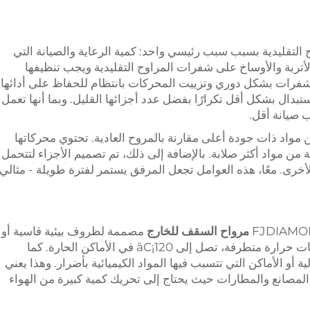
 من المراوح التقليدية بسبب سبب رئيسي واحد: كمية الرعاية والصيانة التي
 الأتربة والأوساخ على شفرات المراوح التقليدية ويجب تنظيفها
شفرات بشكل دوري وتزييت المحركات بانتظام للحفاظ على أدائها
HVL إلى قطع غيار استبدال بشكل أقل تكرارًا بفضل عدد أجزائها القليل. وبما أنها تعمل
 صيانة أقل.
ضافة إلى ذلك، يتم تصنيع مراوح HVLS من مواد ذات جودة أعلى مقارنة بالمروح العادية. تحتوي محركاتها
من مواد أكثر صلابة. بالإضافة إلى ذلك، تم تصميم الأجزاء لتتحمل
أخرى. معًا، هذه العوامل تجعل المرفق يستمر لفترة طويلة - مثالي
FJDIAMON
مرواح السقف للخارج
مصممة لظروف بيئية قاسية أو
شديدة. يتم بناء بعض المراوح للعمل في درجات حرارة متطرفة، تصل إلى 120¡ãC في الأماكن الحارة. كما
ة أو الأماكن التي تتسبب فيها المواد الكيميائية بأضرار. وهذا يعني
، المصانع والمطارات حيث يحتاج إلى تحريك كمية كبيرة من الهواء