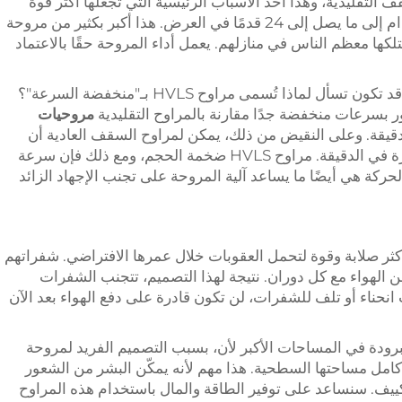
ن مراوح السقف التقليدية، وهذا أحد الأسباب الرئيسية التي تجعلها أكثر قوة
ومتانة. تتراوح أحجام مراوح HVLS من 8 أقدام إلى ما يصل إلى 24 قدمًا في العرض. هذا أكبر بكثير من مروحة
جم بـ52 بوصة التي يمتلكها معظم الناس في منازلهم. يعمل أداء المروحة حقًا بالاعتماد
الشيء الآخر الكبير هو سرعة المروحة. الآن، قد تكون تسأل لماذا تُسمى مراوح HVLS بـ"منخفضة السرعة"؟
مروحيات
ر 20 إلى 50 مرة في الدقيقة. وعلى النقيض من ذلك، يمكن لمراوح السقف العادية أن
تدور بسرعة كبيرة - حوالي 200 إلى 400 مرة في الدقيقة. مراوح HVLS ضخمة الحجم، ومع ذلك فإن سرعة
 الحركة هي أيضًا ما يساعد آلية المروحة على تجنب الإجهاد الزائد
عل تصميم فريد من نوعه المراوح HVLS أكثر صلابة وقوة لتحمل العقوبات خلال عمرها الافتراضي. شفراتهم
ن الهواء مع كل دوران. نتيجة لهذا التصميم، تتجنب الشفرات
ث انحناء أو تلف للشفرات، لن تكون قادرة على دفع الهواء بعد الآن
فير إحساس بالبرودة في المساحات الأكبر لأن، بسبب التصميم الفريد لمروحة
عبر كامل مساحتها السطحية. هذا مهم لأنه يمكّن البشر من الشعور
ييف. سنساعد على توفير الطاقة والمال باستخدام هذه المراوح