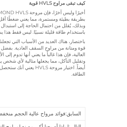
كيف تبقى مراوح HVLS قوية
بطريقة بطيئة ومستمرة، مما يعني ضغطًا أقل 
باستخدام طاقة قليلة نسبيًا. ليس فقط هذا ي
باختصار، هناك العديد من الأسباب التي تجعلنا نقول إن D HVLS
قوة ومتانة من مراوح السقف العادية. بفضل حج
العالية، فإن هذا غالباً ما يعني أنها تدوم إ
وتقليل التآكل، مما يجعلها مثالية لأي شخص 
أيضاً. اختيار مروحة LS
الطاقة.
السابق:
فوائد مرواح عالية الحجم منخفض
التالي:
لماذا أصبحنا أكبر مصنع لمراوح الت