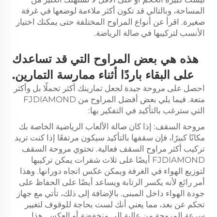
المساحة، وبالتالي قد تكون أكثر ملاءمة لوضعها في غرفة
صغيرة. اقرأ عن أنواع المراوح المختلفة حتى يمكنك اختيار
الأنسب لتركيبها في صالة الرياضة.
هذه هي بعض المراوح التي قد تساعدك
على البقاء باردًا أثناء ممارسة التمارين.
احصل على مروحة جيدة لجعل تمارينك أكثر تحملًا بل وأكثر
متعة. فيما يلي بعض أفضل المراوح من FJDIAMOND
التي سترغب بالتأكيد في التفكير بها:
مروحة السقف: إذا كان صالة الألعاب الرياضية الخاصة بك
مكانًا كبيرًا، فإن سقفها بالتأكيد سيكون مرتفعًا إذا كنت تريد
تركيب أكثر مراوح السقف فعالية. تحتوي مروحة السقف
FJDIAMOND أيضًا على ثلاث شفرات يمكن تركيبها
لتوزيع الهواء في الغرفة ويمكن عكس اتجاه دورانها. وهذا
أمر رائع لأنه يكسر الرتابة ويساعد أيضًا على الحفاظ على
جودة الهواء داخل المبنى. بالإضافة إلى ذلك، تأتي مع جهاز
تحكم عن بعد، مما يعني أنك لست بحاجة للوقوف لتغيير
سرعة المروحة من عالية إلى منخفضة أو العكس. هذا